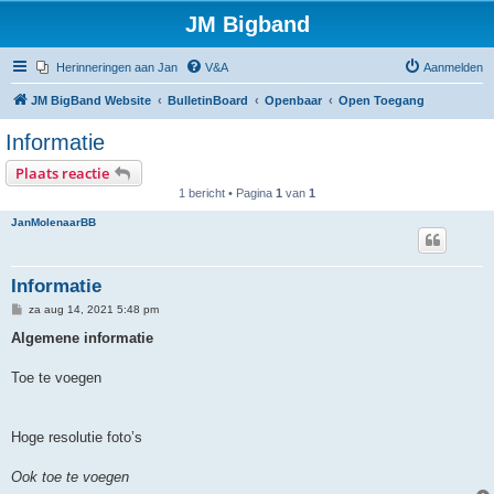
JM Bigband
Herinneringen aan Jan
V&A
Aanmelden
JM BigBand Website
BulletinBoard
Openbaar
Open Toegang
Informatie
Plaats reactie
1 bericht • Pagina
1
van
1
JanMolenaarBB
Informatie
B
za aug 14, 2021 5:48 pm
e
r
Algemene informatie
i
c
h
Toe te voegen
t
Hoge resolutie foto’s
Ook toe te voegen