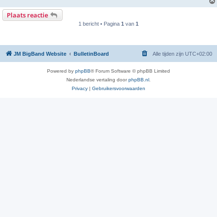
Plaats reactie
1 bericht • Pagina
1
van
1
JM BigBand Website
BulletinBoard
Alle tijden zijn
UTC+02:00
Powered by
phpBB
® Forum Software © phpBB Limited
Nederlandse vertaling door
phpBB.nl
.
Privacy
|
Gebruikersvoorwaarden