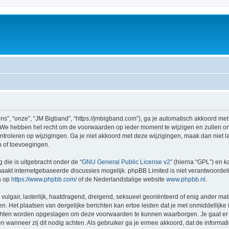
s”, “onze”, “JM Bigband”, “https://jmbigband.com”), ga je automatisch akkoord met
We hebben het recht om de voorwaarden op ieder moment te wijzigen en zullen ons
ntroleren op wijzigingen. Ga je niet akkoord met deze wijzigingen, maak dan niet l
n of toevoegingen.
 die is uitgebracht onder de “
GNU General Public License v2
” (hierna “GPL”) en
akt internetgebaseerde discussies mogelijk. phpBB Limited is niet verantwoordelij
n op
https://www.phpbb.com/
of de Nederlandstalige website
www.phpbb.nl
.
vulgair, lasterlijk, haatdragend, dreigend, seksueel georiënteerd of enig ander mat
n. Het plaatsen van dergelijke berichten kan ertoe leiden dat je met onmiddellijk
richten worden opgeslagen om deze voorwaarden te kunnen waarborgen. Je gaat er 
sen wanneer zij dit nodig achten. Als gebruiker ga je ermee akkoord, dat de informat