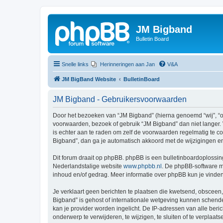
JM Bigband
Bulletin Board
Snelle links
Herinneringen aan Jan
V&A
JM BigBand Website
BulletinBoard
JM Bigband - Gebruikersvoorwaarden
Door het bezoeken van “JM Bigband” (hierna genoemd “wij”, “on
voorwaarden, bezoek of gebruik “JM Bigband” dan niet langer. 
is echter aan te raden om zelf de voorwaarden regelmatig te co
Bigband”, dan ga je automatisch akkoord met de wijzigingen e
Dit forum draait op phpBB. phpBB is een bulletinboardoplossing
Nederlandstalige website
www.phpbb.nl
. De phpBB-software ma
inhoud en/of gedrag. Meer informatie over phpBB kun je vinde
Je verklaart geen berichten te plaatsen die kwetsend, obsceen, 
Bigband” is gehost of internationale wetgeving kunnen schende
kan je provider worden ingelicht. De IP-adressen van alle be
onderwerp te verwijderen, te wijzigen, te sluiten of te verplaat