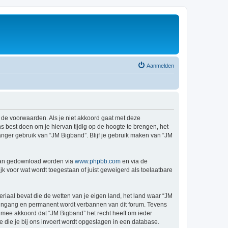
Aanmelden
 de voorwaarden. Als je niet akkoord gaat met deze
 best doen om je hiervan tijdig op de hoogte te brengen, het
anger gebruik van “JM Bigband”. Blijf je gebruik maken van “JM
 kan gedownload worden via
www.phpbb.com
en via de
k voor wat wordt toegestaan of juist geweigerd als toelaatbare
eriaal bevat die de wetten van je eigen land, het land waar “JM
e ingang en permanent wordt verbannen van dit forum. Tevens
mee akkoord dat “JM Bigband” het recht heeft om ieder
ie die je bij ons invoert wordt opgeslagen in een database.