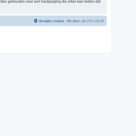
orden gehouden voor een hackpoging die ertoe kan leiden dat
Verwijder cookies
Alle tijden zijn
UTC+02:00