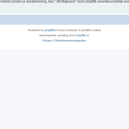
verstrekt zónder je toestemming, kan “JM Bigband” nóch phpBB verantwoordelijk w
Powered by
phpBB
® Forum Software © phpBB Limited
Nederlandse vertaling door
phpBB.nl
.
Privacy
|
Gebruikersvoorwaarden