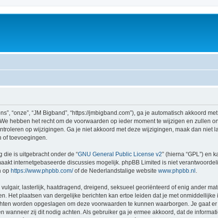
s”, “onze”, “JM Bigband”, “https://jmbigband.com”), ga je automatisch akkoord met
We hebben het recht om de voorwaarden op ieder moment te wijzigen en zullen ons
ntroleren op wijzigingen. Ga je niet akkoord met deze wijzigingen, maak dan niet l
n of toevoegingen.
 die is uitgebracht onder de “
GNU General Public License v2
” (hierna “GPL”) en
akt internetgebaseerde discussies mogelijk. phpBB Limited is niet verantwoordelij
n op
https://www.phpbb.com/
of de Nederlandstalige website
www.phpbb.nl
.
vulgair, lasterlijk, haatdragend, dreigend, seksueel georiënteerd of enig ander mat
n. Het plaatsen van dergelijke berichten kan ertoe leiden dat je met onmiddellijk
richten worden opgeslagen om deze voorwaarden te kunnen waarborgen. Je gaat er 
sen wanneer zij dit nodig achten. Als gebruiker ga je ermee akkoord, dat de informat