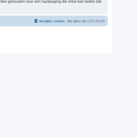
orden gehouden voor een hackpoging die ertoe kan leiden dat
Verwijder cookies
Alle tijden zijn
UTC+02:00