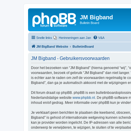
JM Bigband
Bulletin Board
Snelle links
Herinneringen aan Jan
V&A
JM BigBand Website
BulletinBoard
JM Bigband - Gebruikersvoorwaarden
Door het bezoeken van “JM Bigband” (hierna genoemd “wij”, “on
voorwaarden, bezoek of gebruik “JM Bigband” dan niet langer. 
is echter aan te raden om zelf de voorwaarden regelmatig te co
Bigband”, dan ga je automatisch akkoord met de wijzigingen e
Dit forum draait op phpBB. phpBB is een bulletinboardoplossing
Nederlandstalige website
www.phpbb.nl
. De phpBB-software ma
inhoud en/of gedrag. Meer informatie over phpBB kun je vinde
Je verklaart geen berichten te plaatsen die kwetsend, obsceen, 
Bigband” is gehost of internationale wetgeving kunnen schende
kan je provider worden ingelicht. De IP-adressen van alle be
onderwerp te verwijderen, te wijzigen, te sluiten of te verplaat