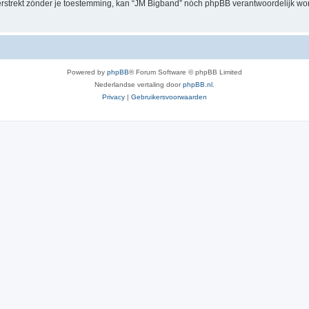
verstrekt zónder je toestemming, kan “JM Bigband” nóch phpBB verantwoordelijk w
Powered by
phpBB
® Forum Software © phpBB Limited
Nederlandse vertaling door
phpBB.nl
.
Privacy
|
Gebruikersvoorwaarden