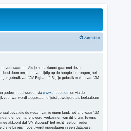
Aanmelden
 de voorwaarden. Als je niet akkoord gaat met deze
 best doen om je hiervan tijdig op de hoogte te brengen, het
anger gebruik van “JM Bigband”. Blijf je gebruik maken van “JM
 kan gedownload worden via
www.phpbb.com
en via de
k voor wat wordt toegestaan of juist geweigerd als toelaatbare
eriaal bevat die de wetten van je eigen land, het land waar “JM
e ingang en permanent wordt verbannen van dit forum. Tevens
mee akkoord dat “JM Bigband” het recht heeft om ieder
ie die je bij ons invoert wordt opgeslagen in een database.