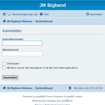
JM Bigband
Herinneringen aan Jan
V&A
Aanmelden
JM BigBand Website
BulletinBoard
Aanmelden
Gebruikersnaam:
Wachtwoord:
Onthouden
Mij deze sessie niet weergeven in de lijst met online gebruikers
JM BigBand Website
BulletinBoard
Alle tijden zijn
UTC+02:00
Powered by
phpBB
® Forum Software © phpBB Limited
Nederlandse vertaling door
phpBB.nl
.
Privacy
|
Gebruikersvoorwaarden