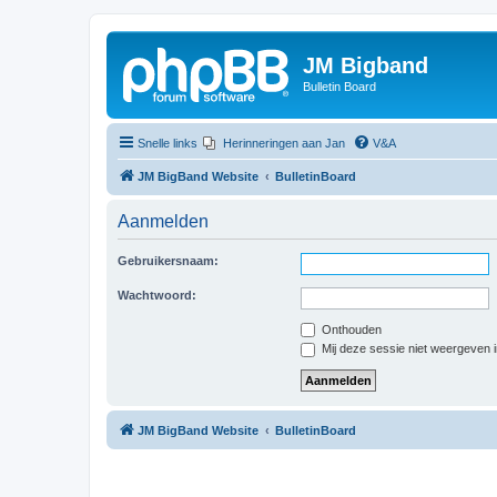
JM Bigband
Bulletin Board
Snelle links
Herinneringen aan Jan
V&A
JM BigBand Website
BulletinBoard
Aanmelden
Gebruikersnaam:
Wachtwoord:
Onthouden
Mij deze sessie niet weergeven in
JM BigBand Website
BulletinBoard