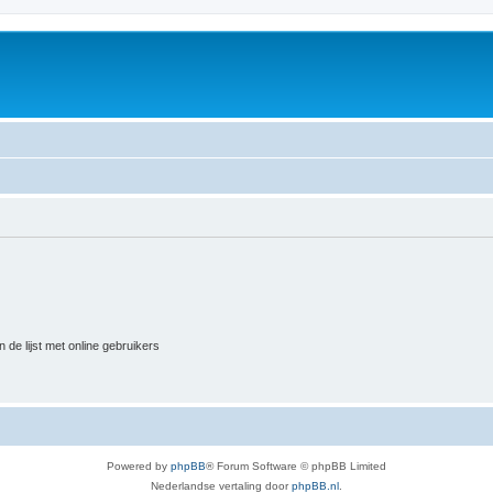
 de lijst met online gebruikers
Powered by
phpBB
® Forum Software © phpBB Limited
Nederlandse vertaling door
phpBB.nl
.