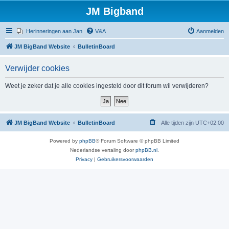
JM Bigband
Herinneringen aan Jan
V&A
Aanmelden
JM BigBand Website
BulletinBoard
Verwijder cookies
Weet je zeker dat je alle cookies ingesteld door dit forum wil verwijderen?
JM BigBand Website
BulletinBoard
Alle tijden zijn
UTC+02:00
Powered by
phpBB
® Forum Software © phpBB Limited
Nederlandse vertaling door
phpBB.nl
.
Privacy
|
Gebruikersvoorwaarden