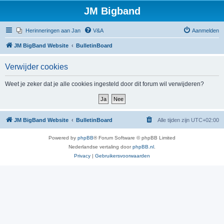
JM Bigband
Herinneringen aan Jan
V&A
Aanmelden
JM BigBand Website
BulletinBoard
Verwijder cookies
Weet je zeker dat je alle cookies ingesteld door dit forum wil verwijderen?
JM BigBand Website
BulletinBoard
Alle tijden zijn
UTC+02:00
Powered by
phpBB
® Forum Software © phpBB Limited
Nederlandse vertaling door
phpBB.nl
.
Privacy
|
Gebruikersvoorwaarden