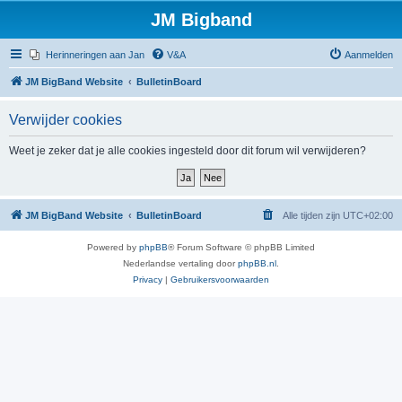
JM Bigband
Herinneringen aan Jan
V&A
Aanmelden
JM BigBand Website
BulletinBoard
Verwijder cookies
Weet je zeker dat je alle cookies ingesteld door dit forum wil verwijderen?
JM BigBand Website
BulletinBoard
Alle tijden zijn
UTC+02:00
Powered by
phpBB
® Forum Software © phpBB Limited
Nederlandse vertaling door
phpBB.nl
.
Privacy
|
Gebruikersvoorwaarden