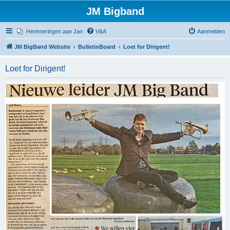
JM Bigband
Herinneringen aan Jan
V&A
Aanmelden
JM BigBand Website
BulletinBoard
Loet for Dirigent!
Loet for Dirigent!