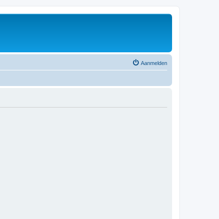
Aanmelden