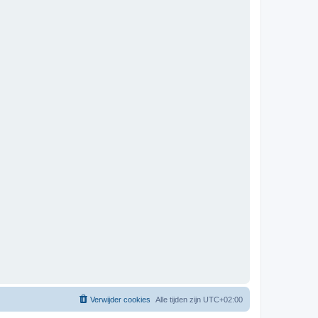
Verwijder cookies
Alle tijden zijn
UTC+02:00