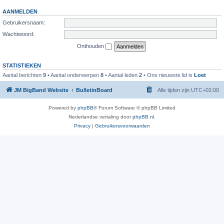
AANMELDEN
Gebruikersnaam:
Wachtwoord:
Onthouden
STATISTIEKEN
Aantal berichten
9
• Aantal onderwerpen
8
• Aantal leden
2
• Ons nieuwste lid is
Loet
JM BigBand Website
BulletinBoard
Alle tijden zijn
UTC+02:00
Powered by
phpBB
® Forum Software © phpBB Limited
Nederlandse vertaling door
phpBB.nl
.
Privacy
|
Gebruikersvoorwaarden