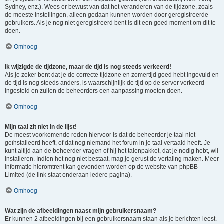
Sydney, enz.). Wees er bewust van dat het veranderen van de tijdzone, zoals
de meeste instellingen, alleen gedaan kunnen worden door geregistreerde
gebruikers. Als je nog niet geregistreerd bent is dit een goed moment om dit te
doen.
Omhoog
Ik wijzigde de tijdzone, maar de tijd is nog steeds verkeerd!
Als je zeker bent dat je de correcte tijdzone en zomertijd goed hebt ingevuld en
de tijd is nog steeds anders, is waarschijnlijk de tijd op de server verkeerd
ingesteld en zullen de beheerders een aanpassing moeten doen.
Omhoog
Mijn taal zit niet in de lijst!
De meest voorkomende reden hiervoor is dat de beheerder je taal niet
geïnstalleerd heeft, of dat nog niemand het forum in je taal vertaald heeft. Je
kunt altijd aan de beheerder vragen of hij het talenpakket, dat je nodig hebt, wil
installeren. Indien het nog niet bestaat, mag je gerust de vertaling maken. Meer
informatie hieromtrent kan gevonden worden op de website van phpBB
Limited (de link staat onderaan iedere pagina).
Omhoog
Wat zijn de afbeeldingen naast mijn gebruikersnaam?
Er kunnen 2 afbeeldingen bij een gebruikersnaam staan als je berichten leest.