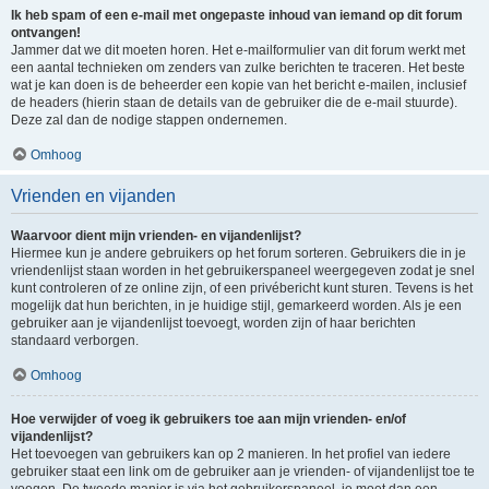
Ik heb spam of een e-mail met ongepaste inhoud van iemand op dit forum
ontvangen!
Jammer dat we dit moeten horen. Het e-mailformulier van dit forum werkt met
een aantal technieken om zenders van zulke berichten te traceren. Het beste
wat je kan doen is de beheerder een kopie van het bericht e-mailen, inclusief
de headers (hierin staan de details van de gebruiker die de e-mail stuurde).
Deze zal dan de nodige stappen ondernemen.
Omhoog
Vrienden en vijanden
Waarvoor dient mijn vrienden- en vijandenlijst?
Hiermee kun je andere gebruikers op het forum sorteren. Gebruikers die in je
vriendenlijst staan worden in het gebruikerspaneel weergegeven zodat je snel
kunt controleren of ze online zijn, of een privébericht kunt sturen. Tevens is het
mogelijk dat hun berichten, in je huidige stijl, gemarkeerd worden. Als je een
gebruiker aan je vijandenlijst toevoegt, worden zijn of haar berichten
standaard verborgen.
Omhoog
Hoe verwijder of voeg ik gebruikers toe aan mijn vrienden- en/of
vijandenlijst?
Het toevoegen van gebruikers kan op 2 manieren. In het profiel van iedere
gebruiker staat een link om de gebruiker aan je vrienden- of vijandenlijst toe te