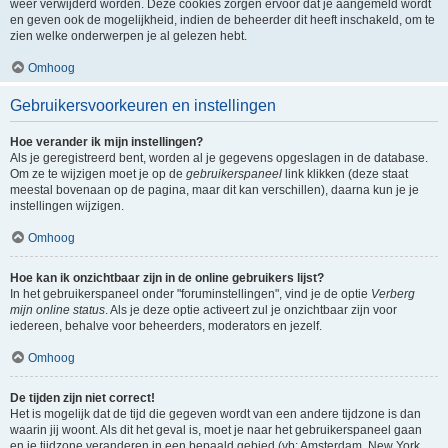
weer verwijderd worden. Deze cookies zorgen ervoor dat je aangemeld wordt
en geven ook de mogelijkheid, indien de beheerder dit heeft inschakeld, om te
zien welke onderwerpen je al gelezen hebt.
Omhoog
Gebruikersvoorkeuren en instellingen
Hoe verander ik mijn instellingen?
Als je geregistreerd bent, worden al je gegevens opgeslagen in de database.
Om ze te wijzigen moet je op de
gebruikerspaneel
link klikken (deze staat
meestal bovenaan op de pagina, maar dit kan verschillen), daarna kun je je
instellingen wijzigen.
Omhoog
Hoe kan ik onzichtbaar zijn in de online gebruikers lijst?
In het gebruikerspaneel onder "foruminstellingen", vind je de optie
Verberg
mijn online status
. Als je deze optie activeert zul je onzichtbaar zijn voor
iedereen, behalve voor beheerders, moderators en jezelf.
Omhoog
De tijden zijn niet correct!
Het is mogelijk dat de tijd die gegeven wordt van een andere tijdzone is dan
waarin jij woont. Als dit het geval is, moet je naar het gebruikerspaneel gaan
en je tijdzone veranderen in een bepaald gebied (vb: Amsterdam, New York,