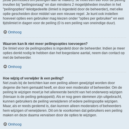
juiste permissies om peilingen aan te maken). Je moet een titel voor de peiling
invullen bij "peilingsvraag" en dan minstens 2 mogelijkheden invullen in het
"peilingopties"-tekstgedeelte (limiet is ingesteld door de beheerder), met elke
optie gescheiden door middel van een nieuwe regel. Je kunt ook instellen
hoeveel opties een gebruiker mag kiezen onder "opties per gebruiker" en een
tijdslimiet in dagen voor de peiling (0 is een peiling van oneindige duur).
Omhoog
Waarom kan ik niet meer peilingsopties toevoegen?
De limiet voor de peilingsopties is ingesteld door de beheerder. Indien je meer
opties denkt nodig te hebben dan het toegestane aantal, neem dan contact op
met de beheerder.
Omhoog
Hoe wijzig of verwijder ik een peiling?
Net zoals bij de berichten kan een peiling alleen gewijzigd worden door
degene die hem gemaakt heeft, en door een moderator of beheerder. Om de
peiling te wijzigen moet je het allereerste bericht van het onderwerp wijzigen
(hieraan is de peiling gekoppeld). Als er nog geen stemmen zijn uitgebracht,
kunnen gebruikers de peiling verwijderen of iedere peilingsoptie wijzigen.
Maar, als er reeds gestemd is, dan kunnen alleen moderators of beheerders
hem wijzigen of verwijderen. Dit om te voorkomen dat gebruikers een peiling
maken en deze daarna vervalsen door de opties te wijzigen.
Omhoog