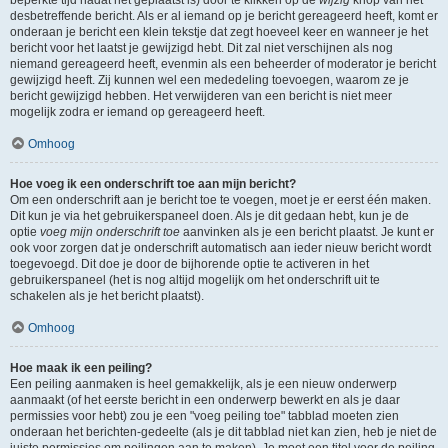
beperkte tijd nadat het geplaatst is) door te klikken op de
wijzig
knop van het
desbetreffende bericht. Als er al iemand op je bericht gereageerd heeft, komt er
onderaan je bericht een klein tekstje dat zegt hoeveel keer en wanneer je het
bericht voor het laatst je gewijzigd hebt. Dit zal niet verschijnen als nog
niemand gereageerd heeft, evenmin als een beheerder of moderator je bericht
gewijzigd heeft. Zij kunnen wel een mededeling toevoegen, waarom ze je
bericht gewijzigd hebben. Het verwijderen van een bericht is niet meer
mogelijk zodra er iemand op gereageerd heeft.
Omhoog
Hoe voeg ik een onderschrift toe aan mijn bericht?
Om een onderschrift aan je bericht toe te voegen, moet je er eerst één maken.
Dit kun je via het gebruikerspaneel doen. Als je dit gedaan hebt, kun je de
optie
voeg mijn onderschrift toe
aanvinken als je een bericht plaatst. Je kunt er
ook voor zorgen dat je onderschrift automatisch aan ieder nieuw bericht wordt
toegevoegd. Dit doe je door de bijhorende optie te activeren in het
gebruikerspaneel (het is nog altijd mogelijk om het onderschrift uit te
schakelen als je het bericht plaatst).
Omhoog
Hoe maak ik een peiling?
Een peiling aanmaken is heel gemakkelijk, als je een nieuw onderwerp
aanmaakt (of het eerste bericht in een onderwerp bewerkt en als je daar
permissies voor hebt) zou je een "voeg peiling toe" tabblad moeten zien
onderaan het berichten-gedeelte (als je dit tabblad niet kan zien, heb je niet de