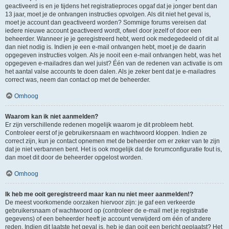
geactiveerd is en je tijdens het registratieproces opgaf dat je jonger bent dan
13 jaar, moet je de ontvangen instructies opvolgen. Als dit niet het geval is,
moet je account dan geactiveerd worden? Sommige forums vereisen dat
iedere nieuwe account geactiveerd wordt, ofwel door jezelf of door een
beheerder. Wanneer je je geregistreerd hebt, werd ook medegedeeld of dit al
dan niet nodig is. Indien je een e-mail ontvangen hebt, moet je de daarin
opgegeven instructies volgen. Als je nooit een e-mail ontvangen hebt, was het
opgegeven e-mailadres dan wel juist? Één van de redenen van activatie is om
het aantal valse accounts te doen dalen. Als je zeker bent dat je e-mailadres
correct was, neem dan contact op met de beheerder.
Omhoog
Waarom kan ik niet aanmelden?
Er zijn verschillende redenen mogelijk waarom je dit probleem hebt.
Controleer eerst of je gebruikersnaam en wachtwoord kloppen. Indien ze
correct zijn, kun je contact opnemen met de beheerder om er zeker van te zijn
dat je niet verbannen bent. Het is ook mogelijk dat de forumconfiguratie fout is,
dan moet dit door de beheerder opgelost worden.
Omhoog
Ik heb me ooit geregistreerd maar kan nu niet meer aanmelden!?
De meest voorkomende oorzaken hiervoor zijn: je gaf een verkeerde
gebruikersnaam of wachtwoord op (controleer de e-mail met je registratie
gegevens) of een beheerder heeft je account verwijderd om één of andere
reden. Indien dit laatste het geval is, heb je dan ooit een bericht geplaatst? Het