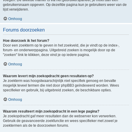
voegen. De tweede manier is via het gebruikerspaneel, je moet dan een
gebruikersnaam opgeven. Op dezelfde pagina kun je gebruikers weer van de
lijst verwijderen.
Omhoog
Forums doorzoeken
Hoe doorzoek ik het forum?
Door een zoekterm op te geven in het zoekveld, die je vindt op de index-,
forum- en onderwerppagina. Uitgebreid zoeken is mogelijk door op de
"zoeken" link te klikken, deze vind je op iedere pagina.
Omhoog
Waarom levert mijn zoekopdracht geen resultaten op?
Je zoekterm was hoogstwaarschijnlijk niet specifiek genoeg en bevatte
mogelijk teveel termen die niet door phpBB3 geïndexeerd worden. Wees
specifieker en gebruik, bij uitgebreid zoeken, de beschikbare opties.
Omhoog
Waarom resulteert mijn zoekopdracht in een lege pagina?
Je zoekopdracht gaf meer resultaten dan de webserver kon verwerken.
Gebruik de geavanceerde zoekfunctie en wees specifieker met zowel je
zoektermen als de te doorzoeken forums.