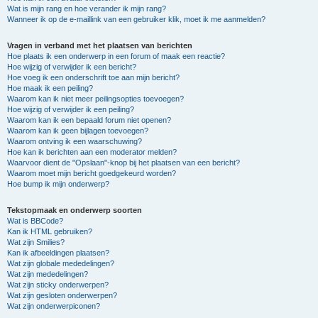
Wat is mijn rang en hoe verander ik mijn rang?
Wanneer ik op de e-maillink van een gebruiker klik, moet ik me aanmelden?
Vragen in verband met het plaatsen van berichten
Hoe plaats ik een onderwerp in een forum of maak een reactie?
Hoe wijzig of verwijder ik een bericht?
Hoe voeg ik een onderschrift toe aan mijn bericht?
Hoe maak ik een peiling?
Waarom kan ik niet meer peilingsopties toevoegen?
Hoe wijzig of verwijder ik een peiling?
Waarom kan ik een bepaald forum niet openen?
Waarom kan ik geen bijlagen toevoegen?
Waarom ontving ik een waarschuwing?
Hoe kan ik berichten aan een moderator melden?
Waarvoor dient de "Opslaan"-knop bij het plaatsen van een bericht?
Waarom moet mijn bericht goedgekeurd worden?
Hoe bump ik mijn onderwerp?
Tekstopmaak en onderwerp soorten
Wat is BBCode?
Kan ik HTML gebruiken?
Wat zijn Smilies?
Kan ik afbeeldingen plaatsen?
Wat zijn globale mededelingen?
Wat zijn mededelingen?
Wat zijn sticky onderwerpen?
Wat zijn gesloten onderwerpen?
Wat zijn onderwerpiconen?