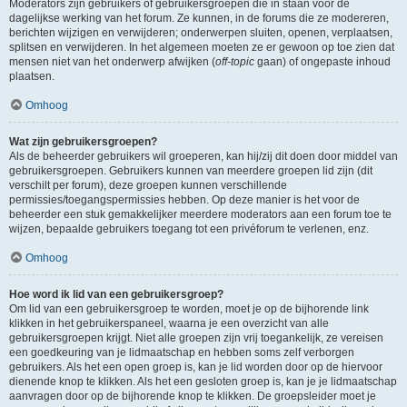
Moderators zijn gebruikers of gebruikersgroepen die in staan voor de
dagelijkse werking van het forum. Ze kunnen, in de forums die ze modereren,
berichten wijzigen en verwijderen; onderwerpen sluiten, openen, verplaatsen,
splitsen en verwijderen. In het algemeen moeten ze er gewoon op toe zien dat
mensen niet van het onderwerp afwijken (
off-topic
gaan) of ongepaste inhoud
plaatsen.
Omhoog
Wat zijn gebruikersgroepen?
Als de beheerder gebruikers wil groeperen, kan hij/zij dit doen door middel van
gebruikersgroepen. Gebruikers kunnen van meerdere groepen lid zijn (dit
verschilt per forum), deze groepen kunnen verschillende
permissies/toegangspermissies hebben. Op deze manier is het voor de
beheerder een stuk gemakkelijker meerdere moderators aan een forum toe te
wijzen, bepaalde gebruikers toegang tot een privéforum te verlenen, enz.
Omhoog
Hoe word ik lid van een gebruikersgroep?
Om lid van een gebruikersgroep te worden, moet je op de bijhorende link
klikken in het gebruikerspaneel, waarna je een overzicht van alle
gebruikersgroepen krijgt. Niet alle groepen zijn vrij toegankelijk, ze vereisen
een goedkeuring van je lidmaatschap en hebben soms zelf verborgen
gebruikers. Als het een open groep is, kan je lid worden door op de hiervoor
dienende knop te klikken. Als het een gesloten groep is, kan je je lidmaatschap
aanvragen door op de bijhorende knop te klikken. De groepsleider moet je