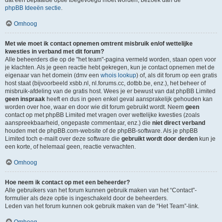
dat een bepaalde optie toegevoegd moet worden, bezoek dan de
phpBB Ideeën sectie
.
Omhoog
Met wie moet ik contact opnemen omtrent misbruik en/of wettelijke
kwesties in verband met dit forum?
Alle beheerders die op de "het team"-pagina vermeld worden, staan open voor
je klachten. Als je geen reactie hebt gekregen, kun je contact opnemen met de
eigenaar van het domein (dmv een
whois lookup
) of, als dit forum op een gratis
host staat (bijvoorbeeld xsbb.nl, nl.forums.cc, dotbb.be, enz.), het beheer of
misbruik-afdeling van de gratis host. Wees je er bewust van dat phpBB Limited
geen inspraak
heeft en dus in geen enkel geval aansprakelijk gehouden kan
worden over hoe, waar en door wie dit forum gebruikt wordt. Neem
geen
contact op met phpBB Limited met vragen over wettelijke kwesties (zoals
aanspreekbaarheid, ongepaste commentaar, enz.) die
niet direct verband
houden met de phpBB.com-website of de phpBB-software. Als je phpBB
Limited toch e-mailt over deze software die
gebruikt wordt door derden
kun je
een korte, of helemaal geen, reactie verwachten.
Omhoog
Hoe neem ik contact op met een beheerder?
Alle gebruikers van het forum kunnen gebruik maken van het “Contact”-
formulier als deze optie is ingeschakeld door de beheerders.
Leden van het forum kunnen ook gebruik maken van de “Het Team”-link.