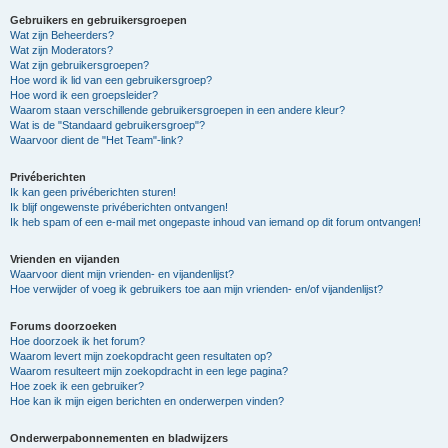
Gebruikers en gebruikersgroepen
Wat zijn Beheerders?
Wat zijn Moderators?
Wat zijn gebruikersgroepen?
Hoe word ik lid van een gebruikersgroep?
Hoe word ik een groepsleider?
Waarom staan verschillende gebruikersgroepen in een andere kleur?
Wat is de "Standaard gebruikersgroep"?
Waarvoor dient de "Het Team"-link?
Privéberichten
Ik kan geen privéberichten sturen!
Ik blijf ongewenste privéberichten ontvangen!
Ik heb spam of een e-mail met ongepaste inhoud van iemand op dit forum ontvangen!
Vrienden en vijanden
Waarvoor dient mijn vrienden- en vijandenlijst?
Hoe verwijder of voeg ik gebruikers toe aan mijn vrienden- en/of vijandenlijst?
Forums doorzoeken
Hoe doorzoek ik het forum?
Waarom levert mijn zoekopdracht geen resultaten op?
Waarom resulteert mijn zoekopdracht in een lege pagina?
Hoe zoek ik een gebruiker?
Hoe kan ik mijn eigen berichten en onderwerpen vinden?
Onderwerpabonnementen en bladwijzers