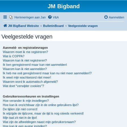
JM Bigband
Herinneringen aan Jan
V&A
Aanmelden
JM BigBand Website
BulletinBoard
Veelgestelde vragen
Veelgestelde vragen
Aanmeld- en registratievragen
Waarom moet ik me registreren?
Wat is COPPA?
Waarom kan ik niet registreren?
Ik ben geregistreerd maar kan niet aanmelden!
Waarom kan ik niet aanmelden?
Ik heb me ooit geregistreerd maar kan nu niet meer aanmelden!?
Ik weet mijn wachtwoord niet meer!
Waarom word ik automatisch afgemeld?
Wat doet "verwijder cookies"?
Gebruikersvoorkeuren en instellingen
Hoe verander ik mijn instellingen?
Hoe kan ik onzichtbaar zijn in de online gebruikers lijst?
De tijden zijn niet correct!
Ik wijzigde de tijdzone, maar de tijd is nog steeds verkeerd!
Mijn taal zit niet in de lijst!
Wat zijn de afbeeldingen naast mijn gebruikersnaam?
Hoe kan ik een avatar instellen?