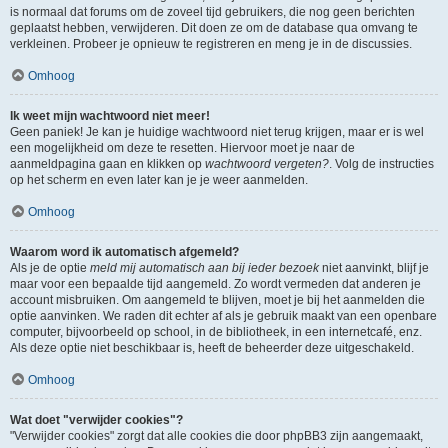
is normaal dat forums om de zoveel tijd gebruikers, die nog geen berichten
geplaatst hebben, verwijderen. Dit doen ze om de database qua omvang te
verkleinen. Probeer je opnieuw te registreren en meng je in de discussies.
Omhoog
Ik weet mijn wachtwoord niet meer!
Geen paniek! Je kan je huidige wachtwoord niet terug krijgen, maar er is wel
een mogelijkheid om deze te resetten. Hiervoor moet je naar de
aanmeldpagina gaan en klikken op
wachtwoord vergeten?
. Volg de instructies
op het scherm en even later kan je je weer aanmelden.
Omhoog
Waarom word ik automatisch afgemeld?
Als je de optie
meld mij automatisch aan bij ieder bezoek
niet aanvinkt, blijf je
maar voor een bepaalde tijd aangemeld. Zo wordt vermeden dat anderen je
account misbruiken. Om aangemeld te blijven, moet je bij het aanmelden die
optie aanvinken. We raden dit echter af als je gebruik maakt van een openbare
computer, bijvoorbeeld op school, in de bibliotheek, in een internetcafé, enz.
Als deze optie niet beschikbaar is, heeft de beheerder deze uitgeschakeld.
Omhoog
Wat doet "verwijder cookies"?
"Verwijder cookies" zorgt dat alle cookies die door phpBB3 zijn aangemaakt,