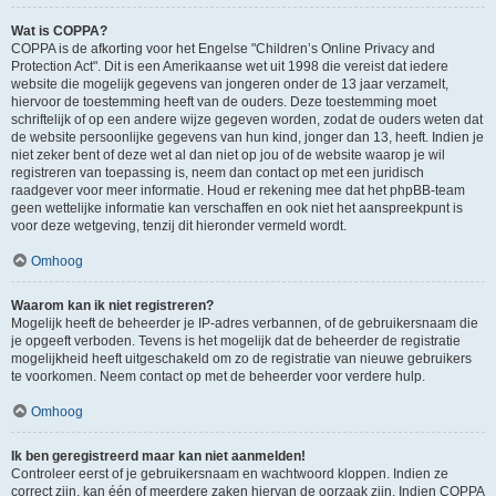
Wat is COPPA?
COPPA is de afkorting voor het Engelse "Children’s Online Privacy and
Protection Act". Dit is een Amerikaanse wet uit 1998 die vereist dat iedere
website die mogelijk gegevens van jongeren onder de 13 jaar verzamelt,
hiervoor de toestemming heeft van de ouders. Deze toestemming moet
schriftelijk of op een andere wijze gegeven worden, zodat de ouders weten dat
de website persoonlijke gegevens van hun kind, jonger dan 13, heeft. Indien je
niet zeker bent of deze wet al dan niet op jou of de website waarop je wil
registreren van toepassing is, neem dan contact op met een juridisch
raadgever voor meer informatie. Houd er rekening mee dat het phpBB-team
geen wettelijke informatie kan verschaffen en ook niet het aanspreekpunt is
voor deze wetgeving, tenzij dit hieronder vermeld wordt.
Omhoog
Waarom kan ik niet registreren?
Mogelijk heeft de beheerder je IP-adres verbannen, of de gebruikersnaam die
je opgeeft verboden. Tevens is het mogelijk dat de beheerder de registratie
mogelijkheid heeft uitgeschakeld om zo de registratie van nieuwe gebruikers
te voorkomen. Neem contact op met de beheerder voor verdere hulp.
Omhoog
Ik ben geregistreerd maar kan niet aanmelden!
Controleer eerst of je gebruikersnaam en wachtwoord kloppen. Indien ze
correct zijn, kan één of meerdere zaken hiervan de oorzaak zijn. Indien COPPA