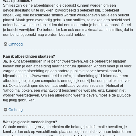
Wat zijn Smilies?
Smilies zijn kleine afbeeldingen die gebruikt kunnen worden om een
gevoelstoestand uit te drukken, bijvoorbeeld :) betekent blij, :( betekent
ongelukkig. Alle beschikbare smilies worden weergegeven als je een bericht
plaatst. Maak geen overdadig gebruik van smilies, ze maken een bericht snel
onleesbaar wat er toe kan leiden dat een moderator je bericht aanpast of heel
je bericht verwijdert. De beheerder kan ook een maximaal aantal smilies, dat in
een bericht gebruikt mag worden, bepaald hebben.
Omhoog
Kan ik afbeeldingen plaatsen?
Ja, je kunt afbeeldingen in je bericht weergeven. Als de beheerder bijlagen
toelaat kun je een afbeelding naar het forum uploaden. Anders moet je er voor
zorgen dat de afbeelding op een andere publieke server beschikbaar is,
bijvoorbeeld http://www.voorbeeld.com/mijn_afbeelding.gif. Linken naar een
afbeelding op je eigen computer is onmogelijk (tenzij het een publieke server
is). Ook afbeeldingen die een authentificatie vereisen zoals in: Hotmail of
Yahoo mailboxen, een wachtwoord beschermde website, enz. kunnen niet
worden weergegeven. Om een afbeelding weer te geven, moet je de BBCode
tag [img] gebruiken.
Omhoog
Wat zijn globale mededelingen?
Globale mededelingen zijn berichten die belangrijke informatie bevatten, je
komt ze dan ook op verschillende plaatsen tegen zoals bovenaan ieder forum