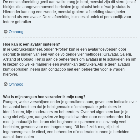
De eerste afbeelding geeft aan welke rang je hebt, meestal zijn dit sterretjes of
blokjes die aangeven hoeveel berichten je geplaatst hebt of wat je status is.
Hieronder kan nog een tweede, meestal grotere, afbeelding staan, beter
bekend als een avatar. Deze afbeelding is meestal uniek of persoonlijk voor
iedere gebruiker.
Omhoog
Hoe kan ik een avatar instellen?
In je Gebruikerspaneel, onder “Profiel” kun je een avatar toevoegen door
gebruik te maken van één van de volgende vier methodes: Gravatar, Galerij,
Afstand of Upload. Het is aan de beheerders om avatars in te schakelen en om
te kiezen op welke manier je een avatar kan gebruiken. Als je geen avatars
kunt gebruiken, neem dan contact op met een beheerder voor je vragen
hierover.
Omhoog
Wat is mijn rang en hoe verander ik mijn rang?
Rangen, welke verschijnen onder je gebruikersnaam, geven een indicatie over
het aantal berchten dat je hebt gemaakt of om bepaalde gebruikers te
identificeren, bijv. moderators en beheerders. Over het algemeen kun je je
rang niet wijzigen, aangezien ze ingesteld worden door een beheerder. Nu
moet je natuurlijk het forum niet beginnen te spammen met onzinnig veel
berichten, gewoon voor een hogere rang. Dit heeft zelfs mogelijk het
tegenovergestelde effect, een beheerder of moderator kunnen je berichten
aantal doen dalen.