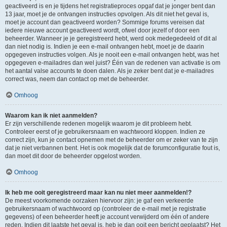
geactiveerd is en je tijdens het registratieproces opgaf dat je jonger bent dan
13 jaar, moet je de ontvangen instructies opvolgen. Als dit niet het geval is,
moet je account dan geactiveerd worden? Sommige forums vereisen dat
iedere nieuwe account geactiveerd wordt, ofwel door jezelf of door een
beheerder. Wanneer je je geregistreerd hebt, werd ook medegedeeld of dit al
dan niet nodig is. Indien je een e-mail ontvangen hebt, moet je de daarin
opgegeven instructies volgen. Als je nooit een e-mail ontvangen hebt, was het
opgegeven e-mailadres dan wel juist? Één van de redenen van activatie is om
het aantal valse accounts te doen dalen. Als je zeker bent dat je e-mailadres
correct was, neem dan contact op met de beheerder.
Omhoog
Waarom kan ik niet aanmelden?
Er zijn verschillende redenen mogelijk waarom je dit probleem hebt.
Controleer eerst of je gebruikersnaam en wachtwoord kloppen. Indien ze
correct zijn, kun je contact opnemen met de beheerder om er zeker van te zijn
dat je niet verbannen bent. Het is ook mogelijk dat de forumconfiguratie fout is,
dan moet dit door de beheerder opgelost worden.
Omhoog
Ik heb me ooit geregistreerd maar kan nu niet meer aanmelden!?
De meest voorkomende oorzaken hiervoor zijn: je gaf een verkeerde
gebruikersnaam of wachtwoord op (controleer de e-mail met je registratie
gegevens) of een beheerder heeft je account verwijderd om één of andere
reden. Indien dit laatste het geval is, heb je dan ooit een bericht geplaatst? Het