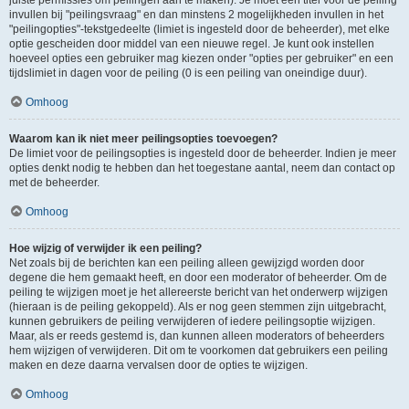
juiste permissies om peilingen aan te maken). Je moet een titel voor de peiling
invullen bij "peilingsvraag" en dan minstens 2 mogelijkheden invullen in het
"peilingopties"-tekstgedeelte (limiet is ingesteld door de beheerder), met elke
optie gescheiden door middel van een nieuwe regel. Je kunt ook instellen
hoeveel opties een gebruiker mag kiezen onder "opties per gebruiker" en een
tijdslimiet in dagen voor de peiling (0 is een peiling van oneindige duur).
Omhoog
Waarom kan ik niet meer peilingsopties toevoegen?
De limiet voor de peilingsopties is ingesteld door de beheerder. Indien je meer
opties denkt nodig te hebben dan het toegestane aantal, neem dan contact op
met de beheerder.
Omhoog
Hoe wijzig of verwijder ik een peiling?
Net zoals bij de berichten kan een peiling alleen gewijzigd worden door
degene die hem gemaakt heeft, en door een moderator of beheerder. Om de
peiling te wijzigen moet je het allereerste bericht van het onderwerp wijzigen
(hieraan is de peiling gekoppeld). Als er nog geen stemmen zijn uitgebracht,
kunnen gebruikers de peiling verwijderen of iedere peilingsoptie wijzigen.
Maar, als er reeds gestemd is, dan kunnen alleen moderators of beheerders
hem wijzigen of verwijderen. Dit om te voorkomen dat gebruikers een peiling
maken en deze daarna vervalsen door de opties te wijzigen.
Omhoog