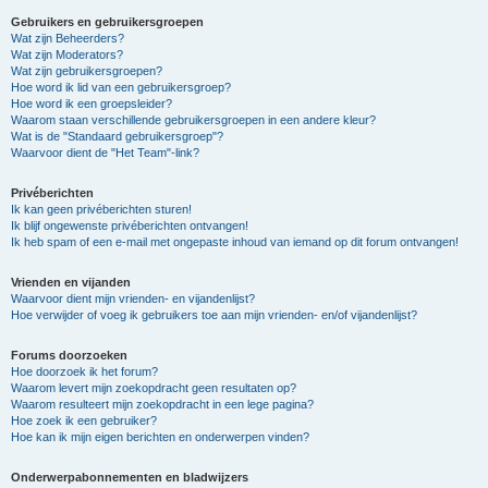
Gebruikers en gebruikersgroepen
Wat zijn Beheerders?
Wat zijn Moderators?
Wat zijn gebruikersgroepen?
Hoe word ik lid van een gebruikersgroep?
Hoe word ik een groepsleider?
Waarom staan verschillende gebruikersgroepen in een andere kleur?
Wat is de "Standaard gebruikersgroep"?
Waarvoor dient de "Het Team"-link?
Privéberichten
Ik kan geen privéberichten sturen!
Ik blijf ongewenste privéberichten ontvangen!
Ik heb spam of een e-mail met ongepaste inhoud van iemand op dit forum ontvangen!
Vrienden en vijanden
Waarvoor dient mijn vrienden- en vijandenlijst?
Hoe verwijder of voeg ik gebruikers toe aan mijn vrienden- en/of vijandenlijst?
Forums doorzoeken
Hoe doorzoek ik het forum?
Waarom levert mijn zoekopdracht geen resultaten op?
Waarom resulteert mijn zoekopdracht in een lege pagina?
Hoe zoek ik een gebruiker?
Hoe kan ik mijn eigen berichten en onderwerpen vinden?
Onderwerpabonnementen en bladwijzers