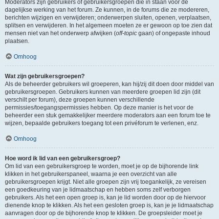
Moderators zijn gebruikers of gebruikersgroepen die in staan voor de
dagelijkse werking van het forum. Ze kunnen, in de forums die ze modereren,
berichten wijzigen en verwijderen; onderwerpen sluiten, openen, verplaatsen,
splitsen en verwijderen. In het algemeen moeten ze er gewoon op toe zien dat
mensen niet van het onderwerp afwijken (
off-topic
gaan) of ongepaste inhoud
plaatsen.
Omhoog
Wat zijn gebruikersgroepen?
Als de beheerder gebruikers wil groeperen, kan hij/zij dit doen door middel van
gebruikersgroepen. Gebruikers kunnen van meerdere groepen lid zijn (dit
verschilt per forum), deze groepen kunnen verschillende
permissies/toegangspermissies hebben. Op deze manier is het voor de
beheerder een stuk gemakkelijker meerdere moderators aan een forum toe te
wijzen, bepaalde gebruikers toegang tot een privéforum te verlenen, enz.
Omhoog
Hoe word ik lid van een gebruikersgroep?
Om lid van een gebruikersgroep te worden, moet je op de bijhorende link
klikken in het gebruikerspaneel, waarna je een overzicht van alle
gebruikersgroepen krijgt. Niet alle groepen zijn vrij toegankelijk, ze vereisen
een goedkeuring van je lidmaatschap en hebben soms zelf verborgen
gebruikers. Als het een open groep is, kan je lid worden door op de hiervoor
dienende knop te klikken. Als het een gesloten groep is, kan je je lidmaatschap
aanvragen door op de bijhorende knop te klikken. De groepsleider moet je