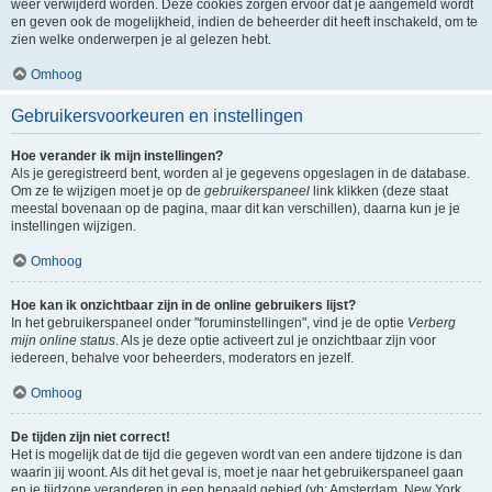
weer verwijderd worden. Deze cookies zorgen ervoor dat je aangemeld wordt
en geven ook de mogelijkheid, indien de beheerder dit heeft inschakeld, om te
zien welke onderwerpen je al gelezen hebt.
Omhoog
Gebruikersvoorkeuren en instellingen
Hoe verander ik mijn instellingen?
Als je geregistreerd bent, worden al je gegevens opgeslagen in de database.
Om ze te wijzigen moet je op de
gebruikerspaneel
link klikken (deze staat
meestal bovenaan op de pagina, maar dit kan verschillen), daarna kun je je
instellingen wijzigen.
Omhoog
Hoe kan ik onzichtbaar zijn in de online gebruikers lijst?
In het gebruikerspaneel onder "foruminstellingen", vind je de optie
Verberg
mijn online status
. Als je deze optie activeert zul je onzichtbaar zijn voor
iedereen, behalve voor beheerders, moderators en jezelf.
Omhoog
De tijden zijn niet correct!
Het is mogelijk dat de tijd die gegeven wordt van een andere tijdzone is dan
waarin jij woont. Als dit het geval is, moet je naar het gebruikerspaneel gaan
en je tijdzone veranderen in een bepaald gebied (vb: Amsterdam, New York,