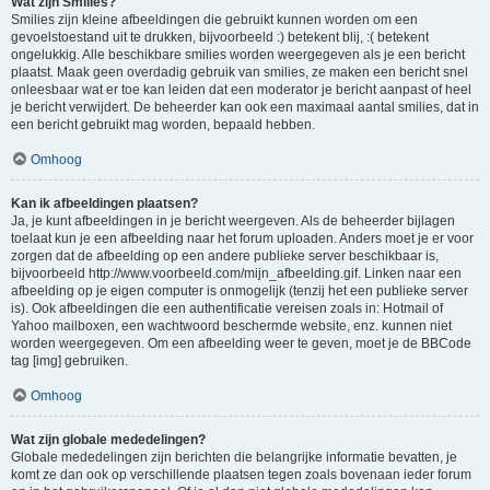
Wat zijn Smilies?
Smilies zijn kleine afbeeldingen die gebruikt kunnen worden om een
gevoelstoestand uit te drukken, bijvoorbeeld :) betekent blij, :( betekent
ongelukkig. Alle beschikbare smilies worden weergegeven als je een bericht
plaatst. Maak geen overdadig gebruik van smilies, ze maken een bericht snel
onleesbaar wat er toe kan leiden dat een moderator je bericht aanpast of heel
je bericht verwijdert. De beheerder kan ook een maximaal aantal smilies, dat in
een bericht gebruikt mag worden, bepaald hebben.
Omhoog
Kan ik afbeeldingen plaatsen?
Ja, je kunt afbeeldingen in je bericht weergeven. Als de beheerder bijlagen
toelaat kun je een afbeelding naar het forum uploaden. Anders moet je er voor
zorgen dat de afbeelding op een andere publieke server beschikbaar is,
bijvoorbeeld http://www.voorbeeld.com/mijn_afbeelding.gif. Linken naar een
afbeelding op je eigen computer is onmogelijk (tenzij het een publieke server
is). Ook afbeeldingen die een authentificatie vereisen zoals in: Hotmail of
Yahoo mailboxen, een wachtwoord beschermde website, enz. kunnen niet
worden weergegeven. Om een afbeelding weer te geven, moet je de BBCode
tag [img] gebruiken.
Omhoog
Wat zijn globale mededelingen?
Globale mededelingen zijn berichten die belangrijke informatie bevatten, je
komt ze dan ook op verschillende plaatsen tegen zoals bovenaan ieder forum