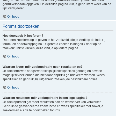
voegen. De tweede manier is via het gebruikerspaneel, je moet dan een
gebruikersnaam opgeven. Op dezelfde pagina kun je gebruikers weer van de
lijst verwijderen.
Omhoog
Forums doorzoeken
Hoe doorzoek ik het forum?
Door een zoekterm op te geven in het zoekveld, die je vindt op de index-,
forum- en onderwerppagina. Uitgebreid zoeken is mogelijk door op de
"zoeken" link te klikken, deze vind je op iedere pagina.
Omhoog
Waarom levert mijn zoekopdracht geen resultaten op?
Je zoekterm was hoogstwaarschijnlijk niet specifiek genoeg en bevatte
mogelijk teveel termen die niet door phpBB3 geïndexeerd worden. Wees
specifieker en gebruik, bij uitgebreid zoeken, de beschikbare opties.
Omhoog
Waarom resulteert mijn zoekopdracht in een lege pagina?
Je zoekopdracht gaf meer resultaten dan de webserver kon verwerken.
Gebruik de geavanceerde zoekfunctie en wees specifieker met zowel je
zoektermen als de te doorzoeken forums.