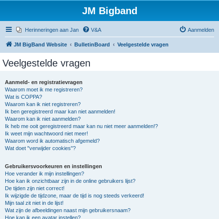
JM Bigband
Herinneringen aan Jan
V&A
Aanmelden
JM BigBand Website
BulletinBoard
Veelgestelde vragen
Veelgestelde vragen
Aanmeld- en registratievragen
Waarom moet ik me registreren?
Wat is COPPA?
Waarom kan ik niet registreren?
Ik ben geregistreerd maar kan niet aanmelden!
Waarom kan ik niet aanmelden?
Ik heb me ooit geregistreerd maar kan nu niet meer aanmelden!?
Ik weet mijn wachtwoord niet meer!
Waarom word ik automatisch afgemeld?
Wat doet "verwijder cookies"?
Gebruikersvoorkeuren en instellingen
Hoe verander ik mijn instellingen?
Hoe kan ik onzichtbaar zijn in de online gebruikers lijst?
De tijden zijn niet correct!
Ik wijzigde de tijdzone, maar de tijd is nog steeds verkeerd!
Mijn taal zit niet in de lijst!
Wat zijn de afbeeldingen naast mijn gebruikersnaam?
Hoe kan ik een avatar instellen?