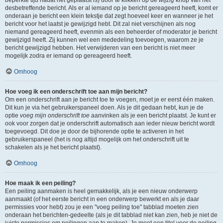
beperkte tijd nadat het geplaatst is) door te klikken op de
wijzig
knop van het
desbetreffende bericht. Als er al iemand op je bericht gereageerd heeft, komt er
onderaan je bericht een klein tekstje dat zegt hoeveel keer en wanneer je het
bericht voor het laatst je gewijzigd hebt. Dit zal niet verschijnen als nog
niemand gereageerd heeft, evenmin als een beheerder of moderator je bericht
gewijzigd heeft. Zij kunnen wel een mededeling toevoegen, waarom ze je
bericht gewijzigd hebben. Het verwijderen van een bericht is niet meer
mogelijk zodra er iemand op gereageerd heeft.
Omhoog
Hoe voeg ik een onderschrift toe aan mijn bericht?
Om een onderschrift aan je bericht toe te voegen, moet je er eerst één maken.
Dit kun je via het gebruikerspaneel doen. Als je dit gedaan hebt, kun je de
optie
voeg mijn onderschrift toe
aanvinken als je een bericht plaatst. Je kunt er
ook voor zorgen dat je onderschrift automatisch aan ieder nieuw bericht wordt
toegevoegd. Dit doe je door de bijhorende optie te activeren in het
gebruikerspaneel (het is nog altijd mogelijk om het onderschrift uit te
schakelen als je het bericht plaatst).
Omhoog
Hoe maak ik een peiling?
Een peiling aanmaken is heel gemakkelijk, als je een nieuw onderwerp
aanmaakt (of het eerste bericht in een onderwerp bewerkt en als je daar
permissies voor hebt) zou je een "voeg peiling toe" tabblad moeten zien
onderaan het berichten-gedeelte (als je dit tabblad niet kan zien, heb je niet de