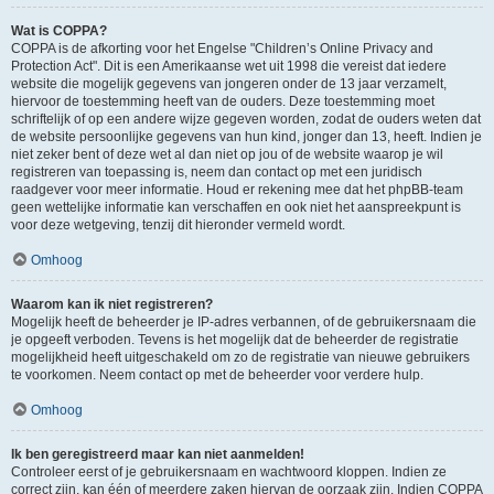
Wat is COPPA?
COPPA is de afkorting voor het Engelse "Children’s Online Privacy and
Protection Act". Dit is een Amerikaanse wet uit 1998 die vereist dat iedere
website die mogelijk gegevens van jongeren onder de 13 jaar verzamelt,
hiervoor de toestemming heeft van de ouders. Deze toestemming moet
schriftelijk of op een andere wijze gegeven worden, zodat de ouders weten dat
de website persoonlijke gegevens van hun kind, jonger dan 13, heeft. Indien je
niet zeker bent of deze wet al dan niet op jou of de website waarop je wil
registreren van toepassing is, neem dan contact op met een juridisch
raadgever voor meer informatie. Houd er rekening mee dat het phpBB-team
geen wettelijke informatie kan verschaffen en ook niet het aanspreekpunt is
voor deze wetgeving, tenzij dit hieronder vermeld wordt.
Omhoog
Waarom kan ik niet registreren?
Mogelijk heeft de beheerder je IP-adres verbannen, of de gebruikersnaam die
je opgeeft verboden. Tevens is het mogelijk dat de beheerder de registratie
mogelijkheid heeft uitgeschakeld om zo de registratie van nieuwe gebruikers
te voorkomen. Neem contact op met de beheerder voor verdere hulp.
Omhoog
Ik ben geregistreerd maar kan niet aanmelden!
Controleer eerst of je gebruikersnaam en wachtwoord kloppen. Indien ze
correct zijn, kan één of meerdere zaken hiervan de oorzaak zijn. Indien COPPA