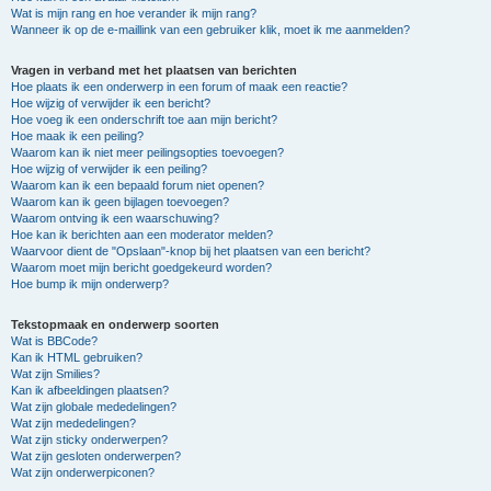
Wat is mijn rang en hoe verander ik mijn rang?
Wanneer ik op de e-maillink van een gebruiker klik, moet ik me aanmelden?
Vragen in verband met het plaatsen van berichten
Hoe plaats ik een onderwerp in een forum of maak een reactie?
Hoe wijzig of verwijder ik een bericht?
Hoe voeg ik een onderschrift toe aan mijn bericht?
Hoe maak ik een peiling?
Waarom kan ik niet meer peilingsopties toevoegen?
Hoe wijzig of verwijder ik een peiling?
Waarom kan ik een bepaald forum niet openen?
Waarom kan ik geen bijlagen toevoegen?
Waarom ontving ik een waarschuwing?
Hoe kan ik berichten aan een moderator melden?
Waarvoor dient de "Opslaan"-knop bij het plaatsen van een bericht?
Waarom moet mijn bericht goedgekeurd worden?
Hoe bump ik mijn onderwerp?
Tekstopmaak en onderwerp soorten
Wat is BBCode?
Kan ik HTML gebruiken?
Wat zijn Smilies?
Kan ik afbeeldingen plaatsen?
Wat zijn globale mededelingen?
Wat zijn mededelingen?
Wat zijn sticky onderwerpen?
Wat zijn gesloten onderwerpen?
Wat zijn onderwerpiconen?