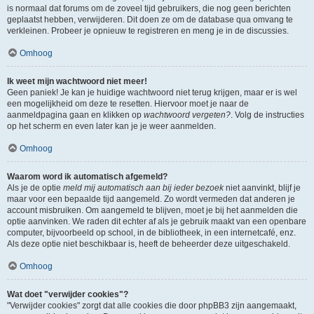
is normaal dat forums om de zoveel tijd gebruikers, die nog geen berichten
geplaatst hebben, verwijderen. Dit doen ze om de database qua omvang te
verkleinen. Probeer je opnieuw te registreren en meng je in de discussies.
Omhoog
Ik weet mijn wachtwoord niet meer!
Geen paniek! Je kan je huidige wachtwoord niet terug krijgen, maar er is wel
een mogelijkheid om deze te resetten. Hiervoor moet je naar de
aanmeldpagina gaan en klikken op
wachtwoord vergeten?
. Volg de instructies
op het scherm en even later kan je je weer aanmelden.
Omhoog
Waarom word ik automatisch afgemeld?
Als je de optie
meld mij automatisch aan bij ieder bezoek
niet aanvinkt, blijf je
maar voor een bepaalde tijd aangemeld. Zo wordt vermeden dat anderen je
account misbruiken. Om aangemeld te blijven, moet je bij het aanmelden die
optie aanvinken. We raden dit echter af als je gebruik maakt van een openbare
computer, bijvoorbeeld op school, in de bibliotheek, in een internetcafé, enz.
Als deze optie niet beschikbaar is, heeft de beheerder deze uitgeschakeld.
Omhoog
Wat doet "verwijder cookies"?
"Verwijder cookies" zorgt dat alle cookies die door phpBB3 zijn aangemaakt,