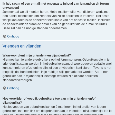
Ik heb spam of een e-mail met ongepaste inhoud van iemand op dit forum
ontvangen!
Jammer dat we dit moeten horen. Het e-mailformulier van dit forum werkt met
een aantal technieken om zenders van zulke berichten te traceren. Het beste
wat je kan doen is de beheerder een kopie van het bericht e-mailen, inclusief
de headers (hierin staan de details van de gebruiker die de e-mail stuurde).
Deze zal dan de nodige stappen ondernemen.
Omhoog
Vrienden en vijanden
Waarvoor dient mijn vrienden- en vijandenlijst?
Hiermee kun je andere gebruikers op het forum sorteren. Gebruikers die in je
vriendenlijst staan worden in het gebruikerspaneel weergegeven zodat je snel
kunt controleren of ze online zijn, of een privébericht kunt sturen. Tevens is het
mogelijk dat hun berichten, in je huidige stijl, gemarkeerd worden. Als je een
gebruiker aan je vijandenlijst toevoegt, worden zijn of haar berichten
standaard verborgen.
Omhoog
Hoe verwijder of voeg ik gebruikers toe aan mijn vrienden- en/of
vijandenlijst?
Het toevoegen van gebruikers kan op 2 manieren. In het profiel van iedere
gebruiker staat een link om de gebruiker aan je vrienden- of vijandenlijst toe te