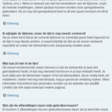
Sydney, enz.). Wees er bewust van dat het veranderen van de tijdzone, zoals
de meeste instellingen, alleen gedaan kunnen worden door geregistreerde
gebruikers. Als je nog niet geregistreerd bent is dit een goed moment om dit te
doen.
Omhoog
Ik wijzigde de tijdzone, maar de tijd is nog steeds verkeerd!
Als je zeker bent dat je de correcte tijdzone en zomertijd goed hebt ingevuld en
de tijd is nog steeds anders, is waarschijnlijk de tijd op de server verkeerd
ingesteld en zullen de beheerders een aanpassing moeten doen.
Omhoog
Mijn taal zit niet in de lijst!
De meest voorkomende reden hiervoor is dat de beheerder je taal niet
geïnstalleerd heeft, of dat nog niemand het forum in je taal vertaald heeft. Je
kunt altijd aan de beheerder vragen of hij het talenpakket, dat je nodig hebt, wil
installeren. Indien het nog niet bestaat, mag je gerust de vertaling maken. Meer
informatie hieromtrent kan gevonden worden op de website van phpBB
Limited (de link staat onderaan iedere pagina).
Omhoog
Wat zijn de afbeeldingen naast mijn gebruikersnaam?
Er kunnen 2 afbeeldingen bij een gebruikersnaam staan als je berichten leest.