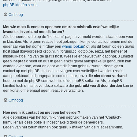
dat een bepaalde optie toegevoegd moet worden, bezoek dan de
phpBB Ideeën sectie
.
Omhoog
Met wie moet ik contact opnemen omtrent misbruik en/of wettelijke
kwesties in verband met dit forum?
Alle beheerders die op de "het team"-pagina vermeld worden, staan open voor
je klachten. Als je geen reactie hebt gekregen, kun je contact opnemen met de
eigenaar van het domein (dmv een
whois lookup
) of, als dit forum op een gratis
host staat (bijvoorbeeld xsbb.nl, nl.forums.cc, dotbb.be, enz.), het beheer of
misbruik-afdeling van de gratis host. Wees je er bewust van dat phpBB Limited
geen inspraak
heeft en dus in geen enkel geval aansprakelijk gehouden kan
worden over hoe, waar en door wie dit forum gebruikt wordt. Neem
geen
contact op met phpBB Limited met vragen over wettelijke kwesties (zoals
aanspreekbaarheid, ongepaste commentaar, enz.) die
niet direct verband
houden met de phpBB.com-website of de phpBB-software. Als je phpBB
Limited toch e-mailt over deze software die
gebruikt wordt door derden
kun je
een korte, of helemaal geen, reactie verwachten.
Omhoog
Hoe neem ik contact op met een beheerder?
Alle gebruikers van het forum kunnen gebruik maken van het “Contact”-
formulier als deze optie is ingeschakeld door de beheerders.
Leden van het forum kunnen ook gebruik maken van de “Het Team”-link.