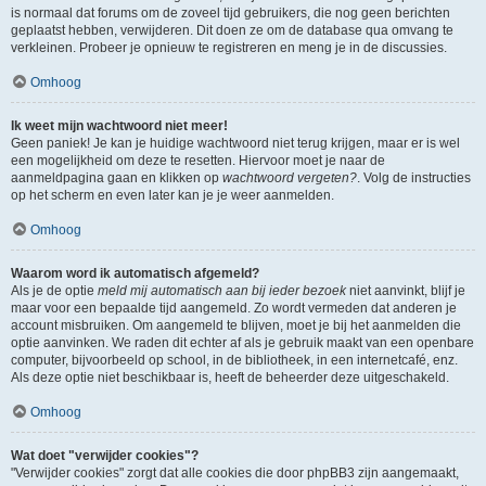
is normaal dat forums om de zoveel tijd gebruikers, die nog geen berichten
geplaatst hebben, verwijderen. Dit doen ze om de database qua omvang te
verkleinen. Probeer je opnieuw te registreren en meng je in de discussies.
Omhoog
Ik weet mijn wachtwoord niet meer!
Geen paniek! Je kan je huidige wachtwoord niet terug krijgen, maar er is wel
een mogelijkheid om deze te resetten. Hiervoor moet je naar de
aanmeldpagina gaan en klikken op
wachtwoord vergeten?
. Volg de instructies
op het scherm en even later kan je je weer aanmelden.
Omhoog
Waarom word ik automatisch afgemeld?
Als je de optie
meld mij automatisch aan bij ieder bezoek
niet aanvinkt, blijf je
maar voor een bepaalde tijd aangemeld. Zo wordt vermeden dat anderen je
account misbruiken. Om aangemeld te blijven, moet je bij het aanmelden die
optie aanvinken. We raden dit echter af als je gebruik maakt van een openbare
computer, bijvoorbeeld op school, in de bibliotheek, in een internetcafé, enz.
Als deze optie niet beschikbaar is, heeft de beheerder deze uitgeschakeld.
Omhoog
Wat doet "verwijder cookies"?
"Verwijder cookies" zorgt dat alle cookies die door phpBB3 zijn aangemaakt,