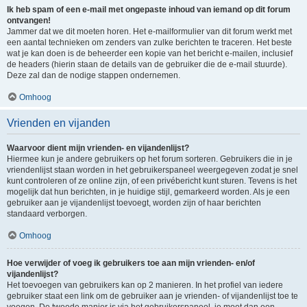
Ik heb spam of een e-mail met ongepaste inhoud van iemand op dit forum
ontvangen!
Jammer dat we dit moeten horen. Het e-mailformulier van dit forum werkt met
een aantal technieken om zenders van zulke berichten te traceren. Het beste
wat je kan doen is de beheerder een kopie van het bericht e-mailen, inclusief
de headers (hierin staan de details van de gebruiker die de e-mail stuurde).
Deze zal dan de nodige stappen ondernemen.
Omhoog
Vrienden en vijanden
Waarvoor dient mijn vrienden- en vijandenlijst?
Hiermee kun je andere gebruikers op het forum sorteren. Gebruikers die in je
vriendenlijst staan worden in het gebruikerspaneel weergegeven zodat je snel
kunt controleren of ze online zijn, of een privébericht kunt sturen. Tevens is het
mogelijk dat hun berichten, in je huidige stijl, gemarkeerd worden. Als je een
gebruiker aan je vijandenlijst toevoegt, worden zijn of haar berichten
standaard verborgen.
Omhoog
Hoe verwijder of voeg ik gebruikers toe aan mijn vrienden- en/of
vijandenlijst?
Het toevoegen van gebruikers kan op 2 manieren. In het profiel van iedere
gebruiker staat een link om de gebruiker aan je vrienden- of vijandenlijst toe te