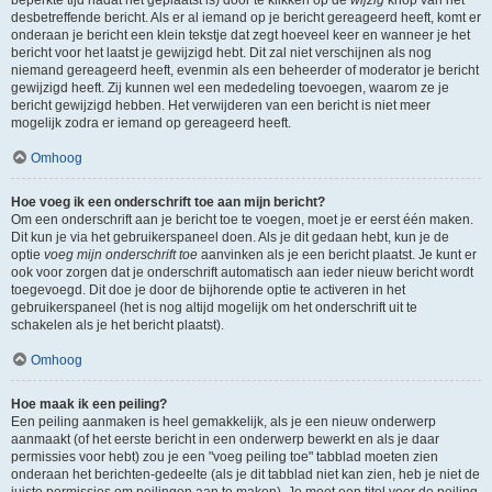
beperkte tijd nadat het geplaatst is) door te klikken op de
wijzig
knop van het
desbetreffende bericht. Als er al iemand op je bericht gereageerd heeft, komt er
onderaan je bericht een klein tekstje dat zegt hoeveel keer en wanneer je het
bericht voor het laatst je gewijzigd hebt. Dit zal niet verschijnen als nog
niemand gereageerd heeft, evenmin als een beheerder of moderator je bericht
gewijzigd heeft. Zij kunnen wel een mededeling toevoegen, waarom ze je
bericht gewijzigd hebben. Het verwijderen van een bericht is niet meer
mogelijk zodra er iemand op gereageerd heeft.
Omhoog
Hoe voeg ik een onderschrift toe aan mijn bericht?
Om een onderschrift aan je bericht toe te voegen, moet je er eerst één maken.
Dit kun je via het gebruikerspaneel doen. Als je dit gedaan hebt, kun je de
optie
voeg mijn onderschrift toe
aanvinken als je een bericht plaatst. Je kunt er
ook voor zorgen dat je onderschrift automatisch aan ieder nieuw bericht wordt
toegevoegd. Dit doe je door de bijhorende optie te activeren in het
gebruikerspaneel (het is nog altijd mogelijk om het onderschrift uit te
schakelen als je het bericht plaatst).
Omhoog
Hoe maak ik een peiling?
Een peiling aanmaken is heel gemakkelijk, als je een nieuw onderwerp
aanmaakt (of het eerste bericht in een onderwerp bewerkt en als je daar
permissies voor hebt) zou je een "voeg peiling toe" tabblad moeten zien
onderaan het berichten-gedeelte (als je dit tabblad niet kan zien, heb je niet de