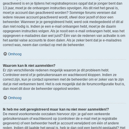
geactiveerd is en je tijdens het registratieproces opgaf dat je jonger bent dan
13 jaar, moet je de ontvangen instructies opvolgen. Als dit niet het geval is,
moet je account dan geactiveerd worden? Sommige forums vereisen dat
iedere nieuwe account geactiveerd wordt, ofwel door jezelf of door een
beheerder. Wanneer je je geregistreerd hebt, werd ook medegedeeld of dit al
dan niet nodig is. Indien je een e-mail ontvangen hebt, moet je de daarin
opgegeven instructies volgen. Als je nooit een e-mail ontvangen hebt, was het
opgegeven e-mailadres dan wel juist? Één van de redenen van activatie is om
het aantal valse accounts te doen dalen. Als je zeker bent dat je e-mailadres
correct was, neem dan contact op met de beheerder.
Omhoog
Waarom kan ik niet aanmelden?
Er zijn verschillende redenen mogelijk waarom je dit probleem hebt.
Controleer eerst of je gebruikersnaam en wachtwoord kloppen. Indien ze
correct zijn, kun je contact opnemen met de beheerder om er zeker van te zijn
dat je niet verbannen bent. Het is ook mogelijk dat de forumconfiguratie fout is,
dan moet dit door de beheerder opgelost worden.
Omhoog
Ik heb me ooit geregistreerd maar kan nu niet meer aanmelden!?
De meest voorkomende oorzaken hiervoor zijn: je gaf een verkeerde
gebruikersnaam of wachtwoord op (controleer de e-mail met je registratie
gegevens) of een beheerder heeft je account verwijderd om één of andere
reden. Indien dit laatste het geval is, heb je dan ooit een bericht geplaatst? Het