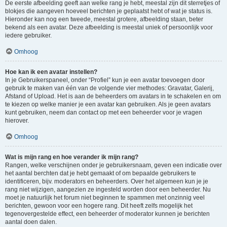
De eerste afbeelding geeft aan welke rang je hebt, meestal zijn dit sterretjes of
blokjes die aangeven hoeveel berichten je geplaatst hebt of wat je status is.
Hieronder kan nog een tweede, meestal grotere, afbeelding staan, beter
bekend als een avatar. Deze afbeelding is meestal uniek of persoonlijk voor
iedere gebruiker.
Omhoog
Hoe kan ik een avatar instellen?
In je Gebruikerspaneel, onder “Profiel” kun je een avatar toevoegen door
gebruik te maken van één van de volgende vier methodes: Gravatar, Galerij,
Afstand of Upload. Het is aan de beheerders om avatars in te schakelen en om
te kiezen op welke manier je een avatar kan gebruiken. Als je geen avatars
kunt gebruiken, neem dan contact op met een beheerder voor je vragen
hierover.
Omhoog
Wat is mijn rang en hoe verander ik mijn rang?
Rangen, welke verschijnen onder je gebruikersnaam, geven een indicatie over
het aantal berchten dat je hebt gemaakt of om bepaalde gebruikers te
identificeren, bijv. moderators en beheerders. Over het algemeen kun je je
rang niet wijzigen, aangezien ze ingesteld worden door een beheerder. Nu
moet je natuurlijk het forum niet beginnen te spammen met onzinnig veel
berichten, gewoon voor een hogere rang. Dit heeft zelfs mogelijk het
tegenovergestelde effect, een beheerder of moderator kunnen je berichten
aantal doen dalen.