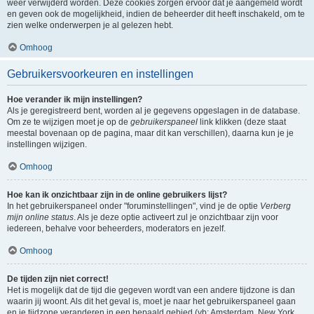
weer verwijderd worden. Deze cookies zorgen ervoor dat je aangemeld wordt
en geven ook de mogelijkheid, indien de beheerder dit heeft inschakeld, om te
zien welke onderwerpen je al gelezen hebt.
Omhoog
Gebruikersvoorkeuren en instellingen
Hoe verander ik mijn instellingen?
Als je geregistreerd bent, worden al je gegevens opgeslagen in de database.
Om ze te wijzigen moet je op de
gebruikerspaneel
link klikken (deze staat
meestal bovenaan op de pagina, maar dit kan verschillen), daarna kun je je
instellingen wijzigen.
Omhoog
Hoe kan ik onzichtbaar zijn in de online gebruikers lijst?
In het gebruikerspaneel onder "foruminstellingen", vind je de optie
Verberg
mijn online status
. Als je deze optie activeert zul je onzichtbaar zijn voor
iedereen, behalve voor beheerders, moderators en jezelf.
Omhoog
De tijden zijn niet correct!
Het is mogelijk dat de tijd die gegeven wordt van een andere tijdzone is dan
waarin jij woont. Als dit het geval is, moet je naar het gebruikerspaneel gaan
en je tijdzone veranderen in een bepaald gebied (vb: Amsterdam, New York,