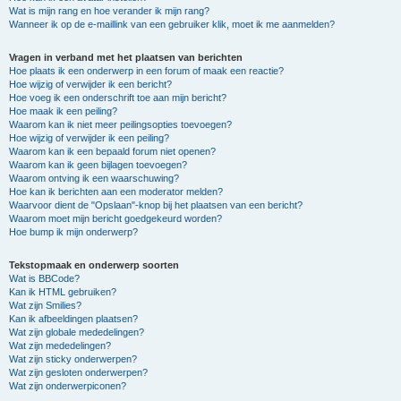
Wat is mijn rang en hoe verander ik mijn rang?
Wanneer ik op de e-maillink van een gebruiker klik, moet ik me aanmelden?
Vragen in verband met het plaatsen van berichten
Hoe plaats ik een onderwerp in een forum of maak een reactie?
Hoe wijzig of verwijder ik een bericht?
Hoe voeg ik een onderschrift toe aan mijn bericht?
Hoe maak ik een peiling?
Waarom kan ik niet meer peilingsopties toevoegen?
Hoe wijzig of verwijder ik een peiling?
Waarom kan ik een bepaald forum niet openen?
Waarom kan ik geen bijlagen toevoegen?
Waarom ontving ik een waarschuwing?
Hoe kan ik berichten aan een moderator melden?
Waarvoor dient de "Opslaan"-knop bij het plaatsen van een bericht?
Waarom moet mijn bericht goedgekeurd worden?
Hoe bump ik mijn onderwerp?
Tekstopmaak en onderwerp soorten
Wat is BBCode?
Kan ik HTML gebruiken?
Wat zijn Smilies?
Kan ik afbeeldingen plaatsen?
Wat zijn globale mededelingen?
Wat zijn mededelingen?
Wat zijn sticky onderwerpen?
Wat zijn gesloten onderwerpen?
Wat zijn onderwerpiconen?