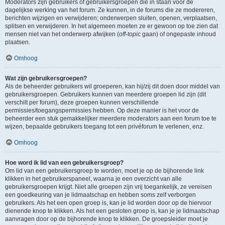
Moderators zijn gebruikers of gebruikersgroepen die in staan voor de
dagelijkse werking van het forum. Ze kunnen, in de forums die ze modereren,
berichten wijzigen en verwijderen; onderwerpen sluiten, openen, verplaatsen,
splitsen en verwijderen. In het algemeen moeten ze er gewoon op toe zien dat
mensen niet van het onderwerp afwijken (
off-topic
gaan) of ongepaste inhoud
plaatsen.
Omhoog
Wat zijn gebruikersgroepen?
Als de beheerder gebruikers wil groeperen, kan hij/zij dit doen door middel van
gebruikersgroepen. Gebruikers kunnen van meerdere groepen lid zijn (dit
verschilt per forum), deze groepen kunnen verschillende
permissies/toegangspermissies hebben. Op deze manier is het voor de
beheerder een stuk gemakkelijker meerdere moderators aan een forum toe te
wijzen, bepaalde gebruikers toegang tot een privéforum te verlenen, enz.
Omhoog
Hoe word ik lid van een gebruikersgroep?
Om lid van een gebruikersgroep te worden, moet je op de bijhorende link
klikken in het gebruikerspaneel, waarna je een overzicht van alle
gebruikersgroepen krijgt. Niet alle groepen zijn vrij toegankelijk, ze vereisen
een goedkeuring van je lidmaatschap en hebben soms zelf verborgen
gebruikers. Als het een open groep is, kan je lid worden door op de hiervoor
dienende knop te klikken. Als het een gesloten groep is, kan je je lidmaatschap
aanvragen door op de bijhorende knop te klikken. De groepsleider moet je