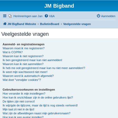
JM Bigband
Herinneringen aan Jan
V&A
Aanmelden
JM BigBand Website
BulletinBoard
Veelgestelde vragen
Veelgestelde vragen
Aanmeld- en registratievragen
Waarom moet ik me registreren?
Wat is COPPA?
Waarom kan ik niet registreren?
Ik ben geregistreerd maar kan niet aanmelden!
Waarom kan ik niet aanmelden?
Ik heb me ooit geregistreerd maar kan nu niet meer aanmelden!?
Ik weet mijn wachtwoord niet meer!
Waarom word ik automatisch afgemeld?
Wat doet "verwijder cookies"?
Gebruikersvoorkeuren en instellingen
Hoe verander ik mijn instellingen?
Hoe kan ik onzichtbaar zijn in de online gebruikers lijst?
De tijden zijn niet correct!
Ik wijzigde de tijdzone, maar de tijd is nog steeds verkeerd!
Mijn taal zit niet in de lijst!
Wat zijn de afbeeldingen naast mijn gebruikersnaam?
Hoe kan ik een avatar instellen?