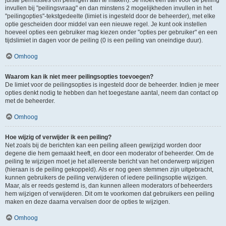
juiste permissies om peilingen aan te maken). Je moet een titel voor de peiling
invullen bij "peilingsvraag" en dan minstens 2 mogelijkheden invullen in het
"peilingopties"-tekstgedeelte (limiet is ingesteld door de beheerder), met elke
optie gescheiden door middel van een nieuwe regel. Je kunt ook instellen
hoeveel opties een gebruiker mag kiezen onder "opties per gebruiker" en een
tijdslimiet in dagen voor de peiling (0 is een peiling van oneindige duur).
Omhoog
Waarom kan ik niet meer peilingsopties toevoegen?
De limiet voor de peilingsopties is ingesteld door de beheerder. Indien je meer
opties denkt nodig te hebben dan het toegestane aantal, neem dan contact op
met de beheerder.
Omhoog
Hoe wijzig of verwijder ik een peiling?
Net zoals bij de berichten kan een peiling alleen gewijzigd worden door
degene die hem gemaakt heeft, en door een moderator of beheerder. Om de
peiling te wijzigen moet je het allereerste bericht van het onderwerp wijzigen
(hieraan is de peiling gekoppeld). Als er nog geen stemmen zijn uitgebracht,
kunnen gebruikers de peiling verwijderen of iedere peilingsoptie wijzigen.
Maar, als er reeds gestemd is, dan kunnen alleen moderators of beheerders
hem wijzigen of verwijderen. Dit om te voorkomen dat gebruikers een peiling
maken en deze daarna vervalsen door de opties te wijzigen.
Omhoog