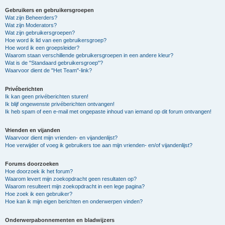
Gebruikers en gebruikersgroepen
Wat zijn Beheerders?
Wat zijn Moderators?
Wat zijn gebruikersgroepen?
Hoe word ik lid van een gebruikersgroep?
Hoe word ik een groepsleider?
Waarom staan verschillende gebruikersgroepen in een andere kleur?
Wat is de "Standaard gebruikersgroep"?
Waarvoor dient de "Het Team"-link?
Privéberichten
Ik kan geen privéberichten sturen!
Ik blijf ongewenste privéberichten ontvangen!
Ik heb spam of een e-mail met ongepaste inhoud van iemand op dit forum ontvangen!
Vrienden en vijanden
Waarvoor dient mijn vrienden- en vijandenlijst?
Hoe verwijder of voeg ik gebruikers toe aan mijn vrienden- en/of vijandenlijst?
Forums doorzoeken
Hoe doorzoek ik het forum?
Waarom levert mijn zoekopdracht geen resultaten op?
Waarom resulteert mijn zoekopdracht in een lege pagina?
Hoe zoek ik een gebruiker?
Hoe kan ik mijn eigen berichten en onderwerpen vinden?
Onderwerpabonnementen en bladwijzers