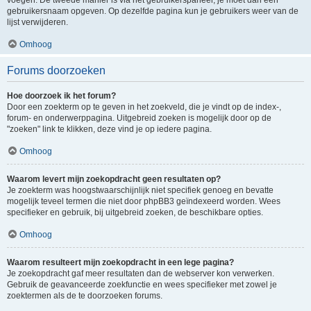
voegen. De tweede manier is via het gebruikerspaneel, je moet dan een
gebruikersnaam opgeven. Op dezelfde pagina kun je gebruikers weer van de
lijst verwijderen.
Omhoog
Forums doorzoeken
Hoe doorzoek ik het forum?
Door een zoekterm op te geven in het zoekveld, die je vindt op de index-,
forum- en onderwerppagina. Uitgebreid zoeken is mogelijk door op de
"zoeken" link te klikken, deze vind je op iedere pagina.
Omhoog
Waarom levert mijn zoekopdracht geen resultaten op?
Je zoekterm was hoogstwaarschijnlijk niet specifiek genoeg en bevatte
mogelijk teveel termen die niet door phpBB3 geïndexeerd worden. Wees
specifieker en gebruik, bij uitgebreid zoeken, de beschikbare opties.
Omhoog
Waarom resulteert mijn zoekopdracht in een lege pagina?
Je zoekopdracht gaf meer resultaten dan de webserver kon verwerken.
Gebruik de geavanceerde zoekfunctie en wees specifieker met zowel je
zoektermen als de te doorzoeken forums.