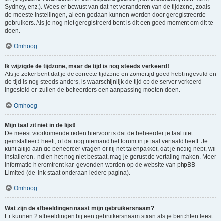
Sydney, enz.). Wees er bewust van dat het veranderen van de tijdzone, zoals
de meeste instellingen, alleen gedaan kunnen worden door geregistreerde
gebruikers. Als je nog niet geregistreerd bent is dit een goed moment om dit te
doen.
Omhoog
Ik wijzigde de tijdzone, maar de tijd is nog steeds verkeerd!
Als je zeker bent dat je de correcte tijdzone en zomertijd goed hebt ingevuld en
de tijd is nog steeds anders, is waarschijnlijk de tijd op de server verkeerd
ingesteld en zullen de beheerders een aanpassing moeten doen.
Omhoog
Mijn taal zit niet in de lijst!
De meest voorkomende reden hiervoor is dat de beheerder je taal niet
geïnstalleerd heeft, of dat nog niemand het forum in je taal vertaald heeft. Je
kunt altijd aan de beheerder vragen of hij het talenpakket, dat je nodig hebt, wil
installeren. Indien het nog niet bestaat, mag je gerust de vertaling maken. Meer
informatie hieromtrent kan gevonden worden op de website van phpBB
Limited (de link staat onderaan iedere pagina).
Omhoog
Wat zijn de afbeeldingen naast mijn gebruikersnaam?
Er kunnen 2 afbeeldingen bij een gebruikersnaam staan als je berichten leest.