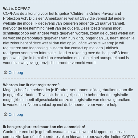
Wat is COPPA?
COPPA is de afkorting voor het Engelse "Children’s Online Privacy and
Protection Act". Dit is een Amerikaanse wet uit 1998 die vereist dat iedere
website die mogelijk gegevens van jongeren onder de 13 jaar verzamelt,
hiervoor de toestemming heeft van de ouders. Deze toestemming moet
schriftelijk of op een andere wijze gegeven worden, zodat de ouders weten dat
de website persoonlijke gegevens van hun kind, jonger dan 13, heeft. Indien je
niet zeker bent of deze wet al dan niet op jou of de website waarop je wil
registreren van toepassing is, neem dan contact op met een juridisch
raadgever voor meer informatie. Houd er rekening mee dat het phpBB-team
geen wettelijke informatie kan verschaffen en ook niet het aanspreekpunt is
voor deze wetgeving, tenzij dit hieronder vermeld wordt.
Omhoog
Waarom kan ik niet registreren?
Mogelijk heeft de beheerder je IP-adres verbannen, of de gebruikersnaam die
je opgeeft verboden. Tevens is het mogelijk dat de beheerder de registratie
mogelijkheid heeft uitgeschakeld om zo de registratie van nieuwe gebruikers
te voorkomen. Neem contact op met de beheerder voor verdere hulp.
Omhoog
Ik ben geregistreerd maar kan niet aanmelden!
Controleer eerst of je gebruikersnaam en wachtwoord kloppen. Indien ze
correct zijn, kan één of meerdere zaken hiervan de oorzaak zijn. Indien COPPA