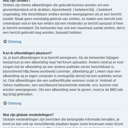
Wat zijn Smilies?
Smilies zijn kleine afbeeldingen die gebruikt kunnen worden om een
gevoelstoestand uit te drukken, bijvoorbeeld :) betekent blij, :( betekent
ongelukkig. Alle beschikbare smilies worden weergegeven als je een bericht
plaatst. Maak geen overdadig gebruik van smilies, ze maken een bericht snel
onleesbaar wat er toe kan leiden dat een moderator je bericht aanpast of heel
je bericht verwijdert. De beheerder kan ook een maximaal aantal smilies, dat in
een bericht gebruikt mag worden, bepaald hebben.
Omhoog
Kan ik afbeeldingen plaatsen?
Ja, je kunt afbeeldingen in je bericht weergeven. Als de beheerder bijlagen
toelaat kun je een afbeelding naar het forum uploaden. Anders moet je er voor
zorgen dat de afbeelding op een andere publieke server beschikbaar is,
bijvoorbeeld http://www.voorbeeld.com/mijn_afbeelding.gif. Linken naar een
afbeelding op je eigen computer is onmogelijk (tenzij het een publieke server
is). Ook afbeeldingen die een authentificatie vereisen zoals in: Hotmail of
Yahoo mailboxen, een wachtwoord beschermde website, enz. kunnen niet
worden weergegeven. Om een afbeelding weer te geven, moet je de BBCode
tag [img] gebruiken.
Omhoog
Wat zijn globale mededelingen?
Globale mededelingen zijn berichten die belangrijke informatie bevatten, je
komt ze dan ook op verschillende plaatsen tegen zoals bovenaan ieder forum