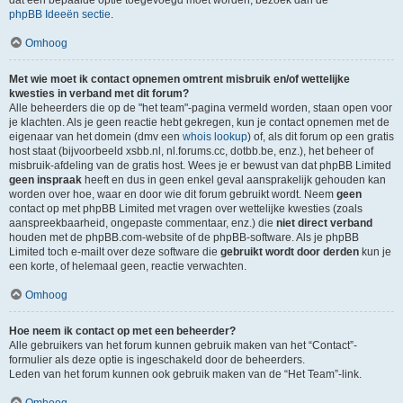
dat een bepaalde optie toegevoegd moet worden, bezoek dan de
phpBB Ideeën sectie
.
Omhoog
Met wie moet ik contact opnemen omtrent misbruik en/of wettelijke
kwesties in verband met dit forum?
Alle beheerders die op de "het team"-pagina vermeld worden, staan open voor
je klachten. Als je geen reactie hebt gekregen, kun je contact opnemen met de
eigenaar van het domein (dmv een
whois lookup
) of, als dit forum op een gratis
host staat (bijvoorbeeld xsbb.nl, nl.forums.cc, dotbb.be, enz.), het beheer of
misbruik-afdeling van de gratis host. Wees je er bewust van dat phpBB Limited
geen inspraak
heeft en dus in geen enkel geval aansprakelijk gehouden kan
worden over hoe, waar en door wie dit forum gebruikt wordt. Neem
geen
contact op met phpBB Limited met vragen over wettelijke kwesties (zoals
aanspreekbaarheid, ongepaste commentaar, enz.) die
niet direct verband
houden met de phpBB.com-website of de phpBB-software. Als je phpBB
Limited toch e-mailt over deze software die
gebruikt wordt door derden
kun je
een korte, of helemaal geen, reactie verwachten.
Omhoog
Hoe neem ik contact op met een beheerder?
Alle gebruikers van het forum kunnen gebruik maken van het “Contact”-
formulier als deze optie is ingeschakeld door de beheerders.
Leden van het forum kunnen ook gebruik maken van de “Het Team”-link.