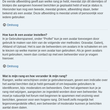
De eerste afbeelding geeft aan welke rang je hebt, meestal zijn dit sterretjes of
blokjes die aangeven hoeveel berichten je geplaatst hebt of wat je status is.
Hieronder kan nog een tweede, meestal grotere, afbeelding staan, beter
bekend als een avatar. Deze afbeelding is meestal uniek of persoonlijk voor
iedere gebruiker.
Omhoog
Hoe kan ik een avatar instellen?
In je Gebruikerspaneel, onder “Profiel” kun je een avatar toevoegen door
gebruik te maken van één van de volgende vier methodes: Gravatar, Galerij,
Afstand of Upload. Het is aan de beheerders om avatars in te schakelen en om
te kiezen op welke manier je een avatar kan gebruiken. Als je geen avatars
kunt gebruiken, neem dan contact op met een beheerder voor je vragen
hierover.
Omhoog
Wat is mijn rang en hoe verander ik mijn rang?
Rangen, welke verschijnen onder je gebruikersnaam, geven een indicatie over
het aantal berchten dat je hebt gemaakt of om bepaalde gebruikers te
identificeren, bijv. moderators en beheerders. Over het algemeen kun je je
rang niet wijzigen, aangezien ze ingesteld worden door een beheerder. Nu
moet je natuurlijk het forum niet beginnen te spammen met onzinnig veel
berichten, gewoon voor een hogere rang. Dit heeft zelfs mogelijk het
tegenovergestelde effect, een beheerder of moderator kunnen je berichten
aantal doen dalen.