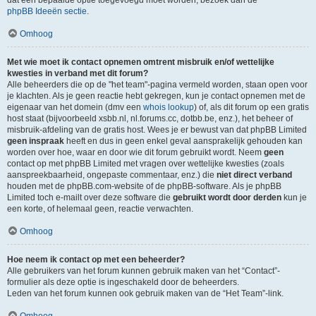
dat een bepaalde optie toegevoegd moet worden, bezoek dan de
phpBB Ideeën sectie
.
Omhoog
Met wie moet ik contact opnemen omtrent misbruik en/of wettelijke
kwesties in verband met dit forum?
Alle beheerders die op de "het team"-pagina vermeld worden, staan open voor
je klachten. Als je geen reactie hebt gekregen, kun je contact opnemen met de
eigenaar van het domein (dmv een
whois lookup
) of, als dit forum op een gratis
host staat (bijvoorbeeld xsbb.nl, nl.forums.cc, dotbb.be, enz.), het beheer of
misbruik-afdeling van de gratis host. Wees je er bewust van dat phpBB Limited
geen inspraak
heeft en dus in geen enkel geval aansprakelijk gehouden kan
worden over hoe, waar en door wie dit forum gebruikt wordt. Neem
geen
contact op met phpBB Limited met vragen over wettelijke kwesties (zoals
aanspreekbaarheid, ongepaste commentaar, enz.) die
niet direct verband
houden met de phpBB.com-website of de phpBB-software. Als je phpBB
Limited toch e-mailt over deze software die
gebruikt wordt door derden
kun je
een korte, of helemaal geen, reactie verwachten.
Omhoog
Hoe neem ik contact op met een beheerder?
Alle gebruikers van het forum kunnen gebruik maken van het “Contact”-
formulier als deze optie is ingeschakeld door de beheerders.
Leden van het forum kunnen ook gebruik maken van de “Het Team”-link.