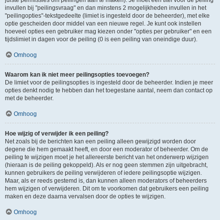
juiste permissies om peilingen aan te maken). Je moet een titel voor de peiling
invullen bij "peilingsvraag" en dan minstens 2 mogelijkheden invullen in het
"peilingopties"-tekstgedeelte (limiet is ingesteld door de beheerder), met elke
optie gescheiden door middel van een nieuwe regel. Je kunt ook instellen
hoeveel opties een gebruiker mag kiezen onder "opties per gebruiker" en een
tijdslimiet in dagen voor de peiling (0 is een peiling van oneindige duur).
Omhoog
Waarom kan ik niet meer peilingsopties toevoegen?
De limiet voor de peilingsopties is ingesteld door de beheerder. Indien je meer
opties denkt nodig te hebben dan het toegestane aantal, neem dan contact op
met de beheerder.
Omhoog
Hoe wijzig of verwijder ik een peiling?
Net zoals bij de berichten kan een peiling alleen gewijzigd worden door
degene die hem gemaakt heeft, en door een moderator of beheerder. Om de
peiling te wijzigen moet je het allereerste bericht van het onderwerp wijzigen
(hieraan is de peiling gekoppeld). Als er nog geen stemmen zijn uitgebracht,
kunnen gebruikers de peiling verwijderen of iedere peilingsoptie wijzigen.
Maar, als er reeds gestemd is, dan kunnen alleen moderators of beheerders
hem wijzigen of verwijderen. Dit om te voorkomen dat gebruikers een peiling
maken en deze daarna vervalsen door de opties te wijzigen.
Omhoog