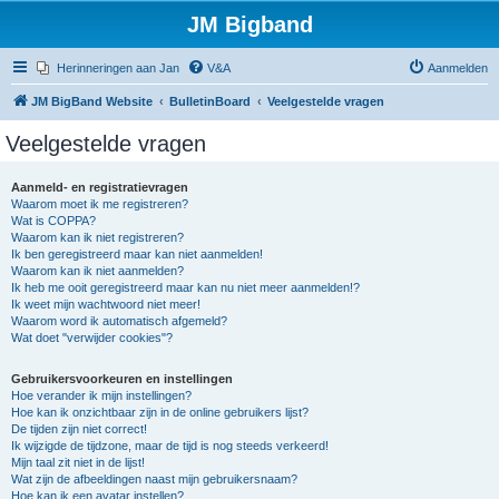
JM Bigband
Herinneringen aan Jan
V&A
Aanmelden
JM BigBand Website
BulletinBoard
Veelgestelde vragen
Veelgestelde vragen
Aanmeld- en registratievragen
Waarom moet ik me registreren?
Wat is COPPA?
Waarom kan ik niet registreren?
Ik ben geregistreerd maar kan niet aanmelden!
Waarom kan ik niet aanmelden?
Ik heb me ooit geregistreerd maar kan nu niet meer aanmelden!?
Ik weet mijn wachtwoord niet meer!
Waarom word ik automatisch afgemeld?
Wat doet "verwijder cookies"?
Gebruikersvoorkeuren en instellingen
Hoe verander ik mijn instellingen?
Hoe kan ik onzichtbaar zijn in de online gebruikers lijst?
De tijden zijn niet correct!
Ik wijzigde de tijdzone, maar de tijd is nog steeds verkeerd!
Mijn taal zit niet in de lijst!
Wat zijn de afbeeldingen naast mijn gebruikersnaam?
Hoe kan ik een avatar instellen?