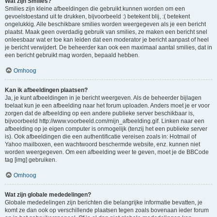
Wat zijn Smilies?
Smilies zijn kleine afbeeldingen die gebruikt kunnen worden om een
gevoelstoestand uit te drukken, bijvoorbeeld :) betekent blij, :( betekent
ongelukkig. Alle beschikbare smilies worden weergegeven als je een bericht
plaatst. Maak geen overdadig gebruik van smilies, ze maken een bericht snel
onleesbaar wat er toe kan leiden dat een moderator je bericht aanpast of heel
je bericht verwijdert. De beheerder kan ook een maximaal aantal smilies, dat in
een bericht gebruikt mag worden, bepaald hebben.
Omhoog
Kan ik afbeeldingen plaatsen?
Ja, je kunt afbeeldingen in je bericht weergeven. Als de beheerder bijlagen
toelaat kun je een afbeelding naar het forum uploaden. Anders moet je er voor
zorgen dat de afbeelding op een andere publieke server beschikbaar is,
bijvoorbeeld http://www.voorbeeld.com/mijn_afbeelding.gif. Linken naar een
afbeelding op je eigen computer is onmogelijk (tenzij het een publieke server
is). Ook afbeeldingen die een authentificatie vereisen zoals in: Hotmail of
Yahoo mailboxen, een wachtwoord beschermde website, enz. kunnen niet
worden weergegeven. Om een afbeelding weer te geven, moet je de BBCode
tag [img] gebruiken.
Omhoog
Wat zijn globale mededelingen?
Globale mededelingen zijn berichten die belangrijke informatie bevatten, je
komt ze dan ook op verschillende plaatsen tegen zoals bovenaan ieder forum