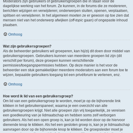
Moderators zijn gebruikers of gebruikersgroepen die in staan voor de
dagelijkse werking van het forum. Ze kunnen, in de forums die ze modereren,
berichten wijzigen en verwijderen; onderwerpen sluiten, openen, verplaatsen,
splitsen en verwijderen. In het algemeen moeten ze er gewoon op toe zien dat
mensen niet van het onderwerp afwijken (
off-topic
gaan) of ongepaste inhoud
plaatsen.
Omhoog
Wat zijn gebruikersgroepen?
Als de beheerder gebruikers wil groeperen, kan hij/zij dit doen door middel van
gebruikersgroepen. Gebruikers kunnen van meerdere groepen lid zijn (dit
verschilt per forum), deze groepen kunnen verschillende
permissies/toegangspermissies hebben. Op deze manier is het voor de
beheerder een stuk gemakkelijker meerdere moderators aan een forum toe te
wijzen, bepaalde gebruikers toegang tot een privéforum te verlenen, enz.
Omhoog
Hoe word ik lid van een gebruikersgroep?
Om lid van een gebruikersgroep te worden, moet je op de bijhorende link
klikken in het gebruikerspaneel, waarna je een overzicht van alle
gebruikersgroepen krijgt. Niet alle groepen zijn vrij toegankelijk, ze vereisen
een goedkeuring van je lidmaatschap en hebben soms zelf verborgen
gebruikers. Als het een open groep is, kan je lid worden door op de hiervoor
dienende knop te klikken. Als het een gesloten groep is, kan je je lidmaatschap
aanvragen door op de bijhorende knop te klikken. De groepsleider moet je