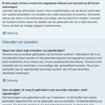
Ik heb spam of een e-mail met ongepaste inhoud van iemand op dit forum
ontvangen!
Jammer dat we dit moeten horen. Het e-mailformulier van dit forum werkt met
een aantal technieken om zenders van zulke berichten te traceren. Het beste
wat je kan doen is de beheerder een kopie van het bericht e-mailen, inclusief
de headers (hierin staan de details van de gebruiker die de e-mail stuurde).
Deze zal dan de nodige stappen ondernemen.
Omhoog
Vrienden en vijanden
Waarvoor dient mijn vrienden- en vijandenlijst?
Hiermee kun je andere gebruikers op het forum sorteren. Gebruikers die in je
vriendenlijst staan worden in het gebruikerspaneel weergegeven zodat je snel
kunt controleren of ze online zijn, of een privébericht kunt sturen. Tevens is het
mogelijk dat hun berichten, in je huidige stijl, gemarkeerd worden. Als je een
gebruiker aan je vijandenlijst toevoegt, worden zijn of haar berichten
standaard verborgen.
Omhoog
Hoe verwijder of voeg ik gebruikers toe aan mijn vrienden- en/of
vijandenlijst?
Het toevoegen van gebruikers kan op 2 manieren. In het profiel van iedere
gebruiker staat een link om de gebruiker aan je vrienden- of vijandenlijst toe te