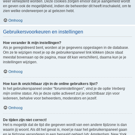
weer verwijderd worden. Deze cookies zorgen ervoor dat je aangemeld wordt
en geven ook de mogelijkheid, indien de beheerder dit heeft inschakeld, om te
zien welke onderwerpen je al gelezen hebt.
Omhoog
Gebruikersvoorkeuren en instellingen
Hoe verander ik mijn instellingen?
Als je geregistreerd bent, worden al je gegevens opgeslagen in de database.
Om ze te wijzigen moet je op de
gebruikerspaneel
link klikken (deze staat
meestal bovenaan op de pagina, maar dit kan verschillen), daarna kun je je
instellingen wijzigen.
Omhoog
Hoe kan ik onzichtbaar zijn in de online gebruikers lijst?
In het gebruikerspaneel onder "foruminstellingen", vind je de optie
Verberg
mijn online status
. Als je deze optie activeert zul je onzichtbaar zijn voor
iedereen, behalve voor beheerders, moderators en jezelf.
Omhoog
De tijden zijn niet correct!
Het is mogelijk dat de tijd die gegeven wordt van een andere tijdzone is dan
waarin jij woont. Als dit het geval is, moet je naar het gebruikerspaneel gaan
en je tijdzone veranderen in een bepaald gebied (vb: Amsterdam, New York,