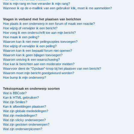
Wat is mijn rang en hoe verander ik mijn rang?
Wanneer ik op de e-maillink van een gebruiker klik, moet ik me aanmelden?
Vragen in verband met het plaatsen van berichten
Hoe plaats ik een onderwerp in een forum of maak een reactie?
Hoe wijzig of verwijder ik een bericht?
Hoe voeg ik een onderschrift toe aan mijn bericht?
Hoe maak ik een peiling?
Waarom kan ik niet meer peilingsopties toevoegen?
Hoe wijzig of verwijder ik een peiling?
Waarom kan ik een bepaald forum niet openen?
Waarom kan ik geen bijlagen toevoegen?
Waarom ontving ik een waarschuwing?
Hoe kan ik berichten aan een moderator melden?
Waarvoor dient de "Opslaan"-knop bij het plaatsen van een bericht?
Waarom moet mijn bericht goedgekeurd worden?
Hoe bump ik mijn onderwerp?
Tekstopmaak en onderwerp soorten
Wat is BBCode?
Kan ik HTML gebruiken?
Wat zijn Smilies?
Kan ik afbeeldingen plaatsen?
Wat zijn globale mededelingen?
Wat zijn mededelingen?
Wat zijn sticky onderwerpen?
Wat zijn gesloten onderwerpen?
Wat zijn onderwerpiconen?