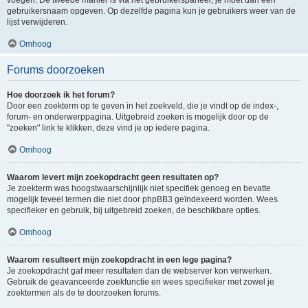
voegen. De tweede manier is via het gebruikerspaneel, je moet dan een
gebruikersnaam opgeven. Op dezelfde pagina kun je gebruikers weer van de
lijst verwijderen.
Omhoog
Forums doorzoeken
Hoe doorzoek ik het forum?
Door een zoekterm op te geven in het zoekveld, die je vindt op de index-,
forum- en onderwerppagina. Uitgebreid zoeken is mogelijk door op de
"zoeken" link te klikken, deze vind je op iedere pagina.
Omhoog
Waarom levert mijn zoekopdracht geen resultaten op?
Je zoekterm was hoogstwaarschijnlijk niet specifiek genoeg en bevatte
mogelijk teveel termen die niet door phpBB3 geïndexeerd worden. Wees
specifieker en gebruik, bij uitgebreid zoeken, de beschikbare opties.
Omhoog
Waarom resulteert mijn zoekopdracht in een lege pagina?
Je zoekopdracht gaf meer resultaten dan de webserver kon verwerken.
Gebruik de geavanceerde zoekfunctie en wees specifieker met zowel je
zoektermen als de te doorzoeken forums.