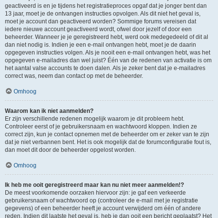
geactiveerd is en je tijdens het registratieproces opgaf dat je jonger bent dan
13 jaar, moet je de ontvangen instructies opvolgen. Als dit niet het geval is,
moet je account dan geactiveerd worden? Sommige forums vereisen dat
iedere nieuwe account geactiveerd wordt, ofwel door jezelf of door een
beheerder. Wanneer je je geregistreerd hebt, werd ook medegedeeld of dit al
dan niet nodig is. Indien je een e-mail ontvangen hebt, moet je de daarin
opgegeven instructies volgen. Als je nooit een e-mail ontvangen hebt, was het
opgegeven e-mailadres dan wel juist? Één van de redenen van activatie is om
het aantal valse accounts te doen dalen. Als je zeker bent dat je e-mailadres
correct was, neem dan contact op met de beheerder.
Omhoog
Waarom kan ik niet aanmelden?
Er zijn verschillende redenen mogelijk waarom je dit probleem hebt.
Controleer eerst of je gebruikersnaam en wachtwoord kloppen. Indien ze
correct zijn, kun je contact opnemen met de beheerder om er zeker van te zijn
dat je niet verbannen bent. Het is ook mogelijk dat de forumconfiguratie fout is,
dan moet dit door de beheerder opgelost worden.
Omhoog
Ik heb me ooit geregistreerd maar kan nu niet meer aanmelden!?
De meest voorkomende oorzaken hiervoor zijn: je gaf een verkeerde
gebruikersnaam of wachtwoord op (controleer de e-mail met je registratie
gegevens) of een beheerder heeft je account verwijderd om één of andere
reden. Indien dit laatste het geval is, heb je dan ooit een bericht geplaatst? Het