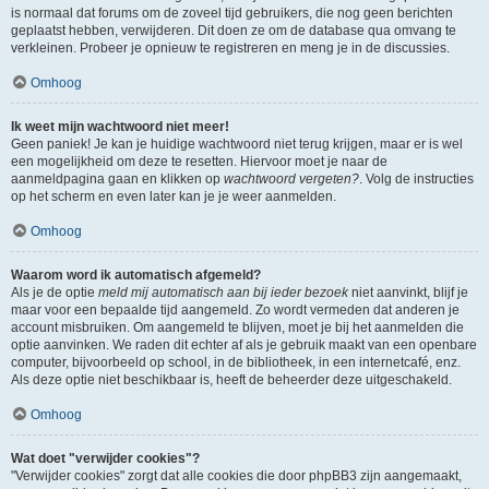
is normaal dat forums om de zoveel tijd gebruikers, die nog geen berichten
geplaatst hebben, verwijderen. Dit doen ze om de database qua omvang te
verkleinen. Probeer je opnieuw te registreren en meng je in de discussies.
Omhoog
Ik weet mijn wachtwoord niet meer!
Geen paniek! Je kan je huidige wachtwoord niet terug krijgen, maar er is wel
een mogelijkheid om deze te resetten. Hiervoor moet je naar de
aanmeldpagina gaan en klikken op
wachtwoord vergeten?
. Volg de instructies
op het scherm en even later kan je je weer aanmelden.
Omhoog
Waarom word ik automatisch afgemeld?
Als je de optie
meld mij automatisch aan bij ieder bezoek
niet aanvinkt, blijf je
maar voor een bepaalde tijd aangemeld. Zo wordt vermeden dat anderen je
account misbruiken. Om aangemeld te blijven, moet je bij het aanmelden die
optie aanvinken. We raden dit echter af als je gebruik maakt van een openbare
computer, bijvoorbeeld op school, in de bibliotheek, in een internetcafé, enz.
Als deze optie niet beschikbaar is, heeft de beheerder deze uitgeschakeld.
Omhoog
Wat doet "verwijder cookies"?
"Verwijder cookies" zorgt dat alle cookies die door phpBB3 zijn aangemaakt,