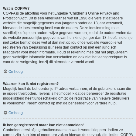
Wat is COPPA?
COPPA is de afkorting voor het Engelse "Children’s Online Privacy and
Protection Act". Dit is een Amerikaanse wet uit 1998 die vereist dat iedere
website die mogelijk gegevens van jongeren onder de 13 jaar verzamelt,
hiervoor de toestemming heeft van de ouders. Deze toestemming moet
schriftelijk of op een andere wijze gegeven worden, zodat de ouders weten dat
de website persoonlijke gegevens van hun kind, jonger dan 13, heeft. Indien je
niet zeker bent of deze wet al dan niet op jou of de website waarop je wil
registreren van toepassing is, neem dan contact op met een juridisch
raadgever voor meer informatie. Houd er rekening mee dat het phpBB-team
geen wettelijke informatie kan verschaffen en ook niet het aanspreekpunt is
voor deze wetgeving, tenzij dit hieronder vermeld wordt.
Omhoog
Waarom kan ik niet registreren?
Mogelijk heeft de beheerder je IP-adres verbannen, of de gebruikersnaam die
je opgeeft verboden. Tevens is het mogelijk dat de beheerder de registratie
mogelijkheid heeft uitgeschakeld om zo de registratie van nieuwe gebruikers
te voorkomen. Neem contact op met de beheerder voor verdere hulp.
Omhoog
Ik ben geregistreerd maar kan niet aanmelden!
Controleer eerst of je gebruikersnaam en wachtwoord kloppen. Indien ze
correct zijn, kan één of meerdere zaken hiervan de oorzaak zijn. Indien COPPA