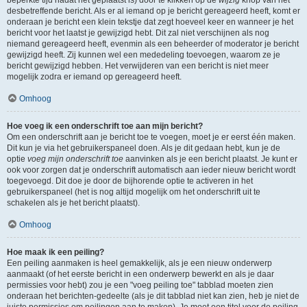
beperkte tijd nadat het geplaatst is) door te klikken op de
wijzig
knop van het
desbetreffende bericht. Als er al iemand op je bericht gereageerd heeft, komt er
onderaan je bericht een klein tekstje dat zegt hoeveel keer en wanneer je het
bericht voor het laatst je gewijzigd hebt. Dit zal niet verschijnen als nog
niemand gereageerd heeft, evenmin als een beheerder of moderator je bericht
gewijzigd heeft. Zij kunnen wel een mededeling toevoegen, waarom ze je
bericht gewijzigd hebben. Het verwijderen van een bericht is niet meer
mogelijk zodra er iemand op gereageerd heeft.
Omhoog
Hoe voeg ik een onderschrift toe aan mijn bericht?
Om een onderschrift aan je bericht toe te voegen, moet je er eerst één maken.
Dit kun je via het gebruikerspaneel doen. Als je dit gedaan hebt, kun je de
optie
voeg mijn onderschrift toe
aanvinken als je een bericht plaatst. Je kunt er
ook voor zorgen dat je onderschrift automatisch aan ieder nieuw bericht wordt
toegevoegd. Dit doe je door de bijhorende optie te activeren in het
gebruikerspaneel (het is nog altijd mogelijk om het onderschrift uit te
schakelen als je het bericht plaatst).
Omhoog
Hoe maak ik een peiling?
Een peiling aanmaken is heel gemakkelijk, als je een nieuw onderwerp
aanmaakt (of het eerste bericht in een onderwerp bewerkt en als je daar
permissies voor hebt) zou je een "voeg peiling toe" tabblad moeten zien
onderaan het berichten-gedeelte (als je dit tabblad niet kan zien, heb je niet de