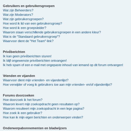
Gebruikers en gebruikersgroepen
Wat zijn Beheerders?
Wat zijn Moderators?
Wat zijn gebruikersgroepen?
Hoe word ik lid van een gebruikersgroep?
Hoe word ik een groepsleider?
Waarom staan verschillende gebruikersgroepen in een andere kleur?
Wat is de "Standaard gebruikersgroep"?
Waarvoor dient de "Het Team"-link?
Privéberichten
Ik kan geen privéberichten sturen!
Ik blijf ongewenste privéberichten ontvangen!
Ik heb spam of een e-mail met ongepaste inhoud van iemand op dit forum ontvangen!
Vrienden en vijanden
Waarvoor dient mijn vrienden- en vijandenlijst?
Hoe verwijder of voeg ik gebruikers toe aan mijn vrienden- en/of vijandenlijst?
Forums doorzoeken
Hoe doorzoek ik het forum?
Waarom levert mijn zoekopdracht geen resultaten op?
Waarom resulteert mijn zoekopdracht in een lege pagina?
Hoe zoek ik een gebruiker?
Hoe kan ik mijn eigen berichten en onderwerpen vinden?
Onderwerpabonnementen en bladwijzers