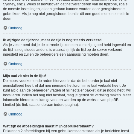
Sydney, enz.). Wees er bewust van dat het veranderen van de tijdzone, zoals
de meeste instellingen, alleen gedaan kunnen worden door geregistreerde
gebruikers. Als je nog niet geregistreerd bent is dit een goed moment om dit te
doen.
Omhoog
Ik wijzigde de tijdzone, maar de tijd is nog steeds verkeerd!
Als je zeker bent dat je de correcte tijdzone en zomertijd goed hebt ingevuld en
de tijd is nog steeds anders, is waarschijnlijk de tijd op de server verkeerd
ingesteld en zullen de beheerders een aanpassing moeten doen.
Omhoog
Mijn taal zit niet in de lijst!
De meest voorkomende reden hiervoor is dat de beheerder je taal niet
geïnstalleerd heeft, of dat nog niemand het forum in je taal vertaald heeft. Je
kunt altijd aan de beheerder vragen of hij het talenpakket, dat je nodig hebt, wil
installeren. Indien het nog niet bestaat, mag je gerust de vertaling maken. Meer
informatie hieromtrent kan gevonden worden op de website van phpBB
Limited (de link staat onderaan iedere pagina).
Omhoog
Wat zijn de afbeeldingen naast mijn gebruikersnaam?
Er kunnen 2 afbeeldingen bij een gebruikersnaam staan als je berichten leest.