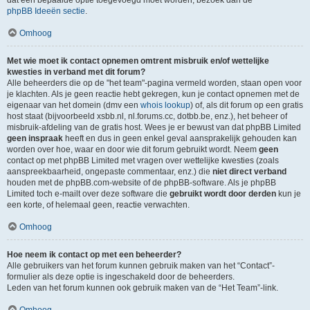
dat een bepaalde optie toegevoegd moet worden, bezoek dan de
phpBB Ideeën sectie
.
Omhoog
Met wie moet ik contact opnemen omtrent misbruik en/of wettelijke
kwesties in verband met dit forum?
Alle beheerders die op de "het team"-pagina vermeld worden, staan open voor
je klachten. Als je geen reactie hebt gekregen, kun je contact opnemen met de
eigenaar van het domein (dmv een
whois lookup
) of, als dit forum op een gratis
host staat (bijvoorbeeld xsbb.nl, nl.forums.cc, dotbb.be, enz.), het beheer of
misbruik-afdeling van de gratis host. Wees je er bewust van dat phpBB Limited
geen inspraak
heeft en dus in geen enkel geval aansprakelijk gehouden kan
worden over hoe, waar en door wie dit forum gebruikt wordt. Neem
geen
contact op met phpBB Limited met vragen over wettelijke kwesties (zoals
aanspreekbaarheid, ongepaste commentaar, enz.) die
niet direct verband
houden met de phpBB.com-website of de phpBB-software. Als je phpBB
Limited toch e-mailt over deze software die
gebruikt wordt door derden
kun je
een korte, of helemaal geen, reactie verwachten.
Omhoog
Hoe neem ik contact op met een beheerder?
Alle gebruikers van het forum kunnen gebruik maken van het “Contact”-
formulier als deze optie is ingeschakeld door de beheerders.
Leden van het forum kunnen ook gebruik maken van de “Het Team”-link.