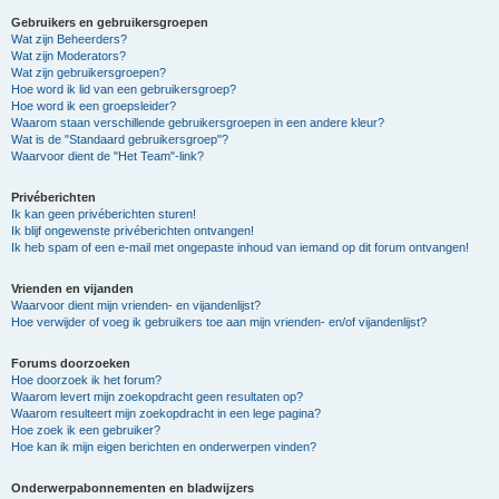
Gebruikers en gebruikersgroepen
Wat zijn Beheerders?
Wat zijn Moderators?
Wat zijn gebruikersgroepen?
Hoe word ik lid van een gebruikersgroep?
Hoe word ik een groepsleider?
Waarom staan verschillende gebruikersgroepen in een andere kleur?
Wat is de "Standaard gebruikersgroep"?
Waarvoor dient de "Het Team"-link?
Privéberichten
Ik kan geen privéberichten sturen!
Ik blijf ongewenste privéberichten ontvangen!
Ik heb spam of een e-mail met ongepaste inhoud van iemand op dit forum ontvangen!
Vrienden en vijanden
Waarvoor dient mijn vrienden- en vijandenlijst?
Hoe verwijder of voeg ik gebruikers toe aan mijn vrienden- en/of vijandenlijst?
Forums doorzoeken
Hoe doorzoek ik het forum?
Waarom levert mijn zoekopdracht geen resultaten op?
Waarom resulteert mijn zoekopdracht in een lege pagina?
Hoe zoek ik een gebruiker?
Hoe kan ik mijn eigen berichten en onderwerpen vinden?
Onderwerpabonnementen en bladwijzers