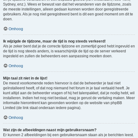
Sydney, enz.). Wees er bewust van dat het veranderen van de tijdzone, zoals
de meeste instellingen, alleen gedaan kunnen worden door geregistreerde
gebruikers. Als je nog niet geregistreerd bent is dit een goed moment om dit te
doen.
Omhoog
Ik wijzigde de tijdzone, maar de tijd is nog steeds verkeerd!
Als je zeker bent dat je de correcte tijdzone en zomertijd goed hebt ingevuld en
de tijd is nog steeds anders, is waarschijnlijk de tijd op de server verkeerd
ingesteld en zullen de beheerders een aanpassing moeten doen.
Omhoog
Mijn taal zit niet in de lijst!
De meest voorkomende reden hiervoor is dat de beheerder je taal niet
geïnstalleerd heeft, of dat nog niemand het forum in je taal vertaald heeft. Je
kunt altijd aan de beheerder vragen of hij het talenpakket, dat je nodig hebt, wil
installeren. Indien het nog niet bestaat, mag je gerust de vertaling maken. Meer
informatie hieromtrent kan gevonden worden op de website van phpBB
Limited (de link staat onderaan iedere pagina).
Omhoog
Wat zijn de afbeeldingen naast mijn gebruikersnaam?
Er kunnen 2 afbeeldingen bij een gebruikersnaam staan als je berichten leest.