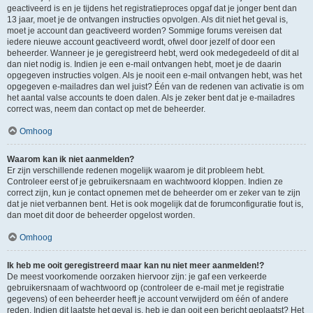
geactiveerd is en je tijdens het registratieproces opgaf dat je jonger bent dan
13 jaar, moet je de ontvangen instructies opvolgen. Als dit niet het geval is,
moet je account dan geactiveerd worden? Sommige forums vereisen dat
iedere nieuwe account geactiveerd wordt, ofwel door jezelf of door een
beheerder. Wanneer je je geregistreerd hebt, werd ook medegedeeld of dit al
dan niet nodig is. Indien je een e-mail ontvangen hebt, moet je de daarin
opgegeven instructies volgen. Als je nooit een e-mail ontvangen hebt, was het
opgegeven e-mailadres dan wel juist? Één van de redenen van activatie is om
het aantal valse accounts te doen dalen. Als je zeker bent dat je e-mailadres
correct was, neem dan contact op met de beheerder.
Omhoog
Waarom kan ik niet aanmelden?
Er zijn verschillende redenen mogelijk waarom je dit probleem hebt.
Controleer eerst of je gebruikersnaam en wachtwoord kloppen. Indien ze
correct zijn, kun je contact opnemen met de beheerder om er zeker van te zijn
dat je niet verbannen bent. Het is ook mogelijk dat de forumconfiguratie fout is,
dan moet dit door de beheerder opgelost worden.
Omhoog
Ik heb me ooit geregistreerd maar kan nu niet meer aanmelden!?
De meest voorkomende oorzaken hiervoor zijn: je gaf een verkeerde
gebruikersnaam of wachtwoord op (controleer de e-mail met je registratie
gegevens) of een beheerder heeft je account verwijderd om één of andere
reden. Indien dit laatste het geval is, heb je dan ooit een bericht geplaatst? Het