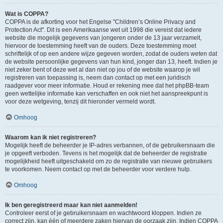
Wat is COPPA?
COPPA is de afkorting voor het Engelse "Children’s Online Privacy and
Protection Act". Dit is een Amerikaanse wet uit 1998 die vereist dat iedere
website die mogelijk gegevens van jongeren onder de 13 jaar verzamelt,
hiervoor de toestemming heeft van de ouders. Deze toestemming moet
schriftelijk of op een andere wijze gegeven worden, zodat de ouders weten dat
de website persoonlijke gegevens van hun kind, jonger dan 13, heeft. Indien je
niet zeker bent of deze wet al dan niet op jou of de website waarop je wil
registreren van toepassing is, neem dan contact op met een juridisch
raadgever voor meer informatie. Houd er rekening mee dat het phpBB-team
geen wettelijke informatie kan verschaffen en ook niet het aanspreekpunt is
voor deze wetgeving, tenzij dit hieronder vermeld wordt.
Omhoog
Waarom kan ik niet registreren?
Mogelijk heeft de beheerder je IP-adres verbannen, of de gebruikersnaam die
je opgeeft verboden. Tevens is het mogelijk dat de beheerder de registratie
mogelijkheid heeft uitgeschakeld om zo de registratie van nieuwe gebruikers
te voorkomen. Neem contact op met de beheerder voor verdere hulp.
Omhoog
Ik ben geregistreerd maar kan niet aanmelden!
Controleer eerst of je gebruikersnaam en wachtwoord kloppen. Indien ze
correct zijn, kan één of meerdere zaken hiervan de oorzaak zijn. Indien COPPA