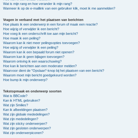
Wat is mijn rang en hoe verander ik mijn rang?
Wanneer ik op de e-maillink van een gebruiker klik, moet ik me aanmelden?
Vragen in verband met het plaatsen van berichten
Hoe plaats ik een onderwerp in een forum of maak een reactie?
Hoe wijzig of verwijder ik een bericht?
Hoe voeg ik een onderschrift toe aan mijn bericht?
Hoe maak ik een peiling?
Waarom kan ik niet meer peilingsopties toevoegen?
Hoe wijzig of verwijder ik een peiling?
Waarom kan ik een bepaald forum niet openen?
Waarom kan ik geen bijlagen toevoegen?
Waarom ontving ik een waarschuwing?
Hoe kan ik berichten aan een moderator melden?
Waarvoor dient de "Opslaan"-knop bij het plaatsen van een bericht?
Waarom moet mijn bericht goedgekeurd worden?
Hoe bump ik mijn onderwerp?
Tekstopmaak en onderwerp soorten
Wat is BBCode?
Kan ik HTML gebruiken?
Wat zijn Smilies?
Kan ik afbeeldingen plaatsen?
Wat zijn globale mededelingen?
Wat zijn mededelingen?
Wat zijn sticky onderwerpen?
Wat zijn gesloten onderwerpen?
Wat zijn onderwerpiconen?