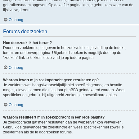
voegen. De tweede manier is via het gebruikerspaneel, je moet dan een
gebruikersnaam opgeven. Op dezelfde pagina kun je gebruikers weer van de
lijst verwijderen.
Omhoog
Forums doorzoeken
Hoe doorzoek ik het forum?
Door een zoekterm op te geven in het zoekveld, die je vindt op de index-,
forum- en onderwerppagina. Uitgebreid zoeken is mogelijk door op de
"zoeken" link te klikken, deze vind je op iedere pagina.
Omhoog
Waarom levert mijn zoekopdracht geen resultaten op?
Je zoekterm was hoogstwaarschijnlijk niet specifiek genoeg en bevatte
mogelijk teveel termen die niet door phpBB3 geïndexeerd worden. Wees
specifieker en gebruik, bij uitgebreid zoeken, de beschikbare opties.
Omhoog
Waarom resulteert mijn zoekopdracht in een lege pagina?
Je zoekopdracht gaf meer resultaten dan de webserver kon verwerken.
Gebruik de geavanceerde zoekfunctie en wees specifieker met zowel je
zoektermen als de te doorzoeken forums.