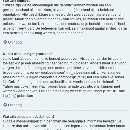
Wat zijn Smilies?
Smilies zijn kleine afbeeldingen die gebruikt kunnen worden om een
gevoelstoestand uit te drukken, bijvoorbeeld :) betekent blij, :( betekent
ongelukkig. Alle beschikbare smilies worden weergegeven als je een bericht
plaatst. Maak geen overdadig gebruik van smilies, ze maken een bericht snel
onleesbaar wat er toe kan leiden dat een moderator je bericht aanpast of heel
je bericht verwijdert. De beheerder kan ook een maximaal aantal smilies, dat in
een bericht gebruikt mag worden, bepaald hebben.
Omhoog
Kan ik afbeeldingen plaatsen?
Ja, je kunt afbeeldingen in je bericht weergeven. Als de beheerder bijlagen
toelaat kun je een afbeelding naar het forum uploaden. Anders moet je er voor
zorgen dat de afbeelding op een andere publieke server beschikbaar is,
bijvoorbeeld http://www.voorbeeld.com/mijn_afbeelding.gif. Linken naar een
afbeelding op je eigen computer is onmogelijk (tenzij het een publieke server
is). Ook afbeeldingen die een authentificatie vereisen zoals in: Hotmail of
Yahoo mailboxen, een wachtwoord beschermde website, enz. kunnen niet
worden weergegeven. Om een afbeelding weer te geven, moet je de BBCode
tag [img] gebruiken.
Omhoog
Wat zijn globale mededelingen?
Globale mededelingen zijn berichten die belangrijke informatie bevatten, je
komt ze dan ook op verschillende plaatsen tegen zoals bovenaan ieder forum