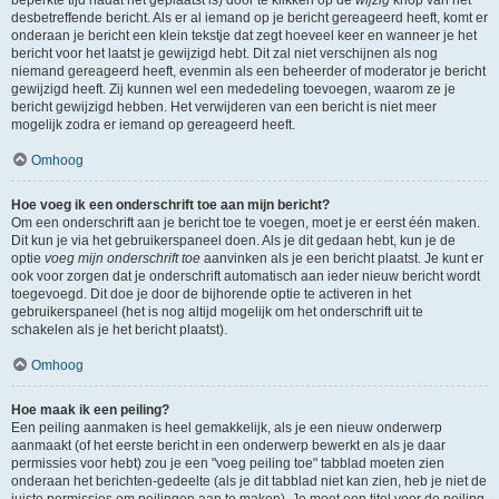
beperkte tijd nadat het geplaatst is) door te klikken op de
wijzig
knop van het
desbetreffende bericht. Als er al iemand op je bericht gereageerd heeft, komt er
onderaan je bericht een klein tekstje dat zegt hoeveel keer en wanneer je het
bericht voor het laatst je gewijzigd hebt. Dit zal niet verschijnen als nog
niemand gereageerd heeft, evenmin als een beheerder of moderator je bericht
gewijzigd heeft. Zij kunnen wel een mededeling toevoegen, waarom ze je
bericht gewijzigd hebben. Het verwijderen van een bericht is niet meer
mogelijk zodra er iemand op gereageerd heeft.
Omhoog
Hoe voeg ik een onderschrift toe aan mijn bericht?
Om een onderschrift aan je bericht toe te voegen, moet je er eerst één maken.
Dit kun je via het gebruikerspaneel doen. Als je dit gedaan hebt, kun je de
optie
voeg mijn onderschrift toe
aanvinken als je een bericht plaatst. Je kunt er
ook voor zorgen dat je onderschrift automatisch aan ieder nieuw bericht wordt
toegevoegd. Dit doe je door de bijhorende optie te activeren in het
gebruikerspaneel (het is nog altijd mogelijk om het onderschrift uit te
schakelen als je het bericht plaatst).
Omhoog
Hoe maak ik een peiling?
Een peiling aanmaken is heel gemakkelijk, als je een nieuw onderwerp
aanmaakt (of het eerste bericht in een onderwerp bewerkt en als je daar
permissies voor hebt) zou je een "voeg peiling toe" tabblad moeten zien
onderaan het berichten-gedeelte (als je dit tabblad niet kan zien, heb je niet de