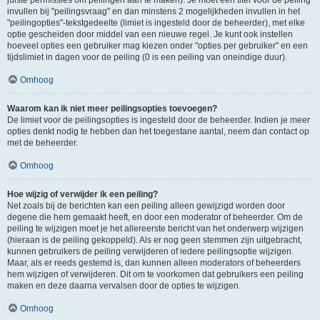
juiste permissies om peilingen aan te maken). Je moet een titel voor de peiling
invullen bij "peilingsvraag" en dan minstens 2 mogelijkheden invullen in het
"peilingopties"-tekstgedeelte (limiet is ingesteld door de beheerder), met elke
optie gescheiden door middel van een nieuwe regel. Je kunt ook instellen
hoeveel opties een gebruiker mag kiezen onder "opties per gebruiker" en een
tijdslimiet in dagen voor de peiling (0 is een peiling van oneindige duur).
Omhoog
Waarom kan ik niet meer peilingsopties toevoegen?
De limiet voor de peilingsopties is ingesteld door de beheerder. Indien je meer
opties denkt nodig te hebben dan het toegestane aantal, neem dan contact op
met de beheerder.
Omhoog
Hoe wijzig of verwijder ik een peiling?
Net zoals bij de berichten kan een peiling alleen gewijzigd worden door
degene die hem gemaakt heeft, en door een moderator of beheerder. Om de
peiling te wijzigen moet je het allereerste bericht van het onderwerp wijzigen
(hieraan is de peiling gekoppeld). Als er nog geen stemmen zijn uitgebracht,
kunnen gebruikers de peiling verwijderen of iedere peilingsoptie wijzigen.
Maar, als er reeds gestemd is, dan kunnen alleen moderators of beheerders
hem wijzigen of verwijderen. Dit om te voorkomen dat gebruikers een peiling
maken en deze daarna vervalsen door de opties te wijzigen.
Omhoog