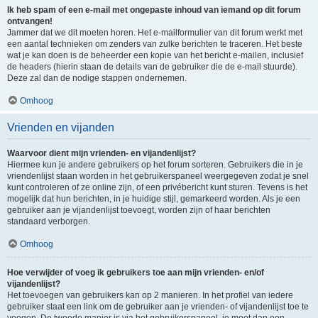
Ik heb spam of een e-mail met ongepaste inhoud van iemand op dit forum
ontvangen!
Jammer dat we dit moeten horen. Het e-mailformulier van dit forum werkt met
een aantal technieken om zenders van zulke berichten te traceren. Het beste
wat je kan doen is de beheerder een kopie van het bericht e-mailen, inclusief
de headers (hierin staan de details van de gebruiker die de e-mail stuurde).
Deze zal dan de nodige stappen ondernemen.
Omhoog
Vrienden en vijanden
Waarvoor dient mijn vrienden- en vijandenlijst?
Hiermee kun je andere gebruikers op het forum sorteren. Gebruikers die in je
vriendenlijst staan worden in het gebruikerspaneel weergegeven zodat je snel
kunt controleren of ze online zijn, of een privébericht kunt sturen. Tevens is het
mogelijk dat hun berichten, in je huidige stijl, gemarkeerd worden. Als je een
gebruiker aan je vijandenlijst toevoegt, worden zijn of haar berichten
standaard verborgen.
Omhoog
Hoe verwijder of voeg ik gebruikers toe aan mijn vrienden- en/of
vijandenlijst?
Het toevoegen van gebruikers kan op 2 manieren. In het profiel van iedere
gebruiker staat een link om de gebruiker aan je vrienden- of vijandenlijst toe te