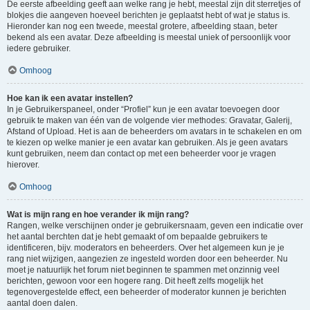
De eerste afbeelding geeft aan welke rang je hebt, meestal zijn dit sterretjes of
blokjes die aangeven hoeveel berichten je geplaatst hebt of wat je status is.
Hieronder kan nog een tweede, meestal grotere, afbeelding staan, beter
bekend als een avatar. Deze afbeelding is meestal uniek of persoonlijk voor
iedere gebruiker.
Omhoog
Hoe kan ik een avatar instellen?
In je Gebruikerspaneel, onder “Profiel” kun je een avatar toevoegen door
gebruik te maken van één van de volgende vier methodes: Gravatar, Galerij,
Afstand of Upload. Het is aan de beheerders om avatars in te schakelen en om
te kiezen op welke manier je een avatar kan gebruiken. Als je geen avatars
kunt gebruiken, neem dan contact op met een beheerder voor je vragen
hierover.
Omhoog
Wat is mijn rang en hoe verander ik mijn rang?
Rangen, welke verschijnen onder je gebruikersnaam, geven een indicatie over
het aantal berchten dat je hebt gemaakt of om bepaalde gebruikers te
identificeren, bijv. moderators en beheerders. Over het algemeen kun je je
rang niet wijzigen, aangezien ze ingesteld worden door een beheerder. Nu
moet je natuurlijk het forum niet beginnen te spammen met onzinnig veel
berichten, gewoon voor een hogere rang. Dit heeft zelfs mogelijk het
tegenovergestelde effect, een beheerder of moderator kunnen je berichten
aantal doen dalen.