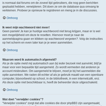
is normaal dat forums om de zoveel tijd gebruikers, die nog geen berichten
geplaatst hebben, verwijderen. Dit doen ze om de database qua omvang te
verkleinen. Probeer je opnieuw te registreren en meng je in de discussies.
Omhoog
Ik weet mijn wachtwoord niet meer!
Geen paniek! Je kan je huidige wachtwoord niet terug krijgen, maar er is wel
een mogelijkheid om deze te resetten. Hiervoor moet je naar de
aanmeldpagina gaan en klikken op
wachtwoord vergeten?
. Volg de instructies
op het scherm en even later kan je je weer aanmelden.
Omhoog
Waarom word ik automatisch afgemeld?
Als je de optie
meld mij automatisch aan bij ieder bezoek
niet aanvinkt, blijf je
maar voor een bepaalde tijd aangemeld. Zo wordt vermeden dat anderen je
account misbruiken. Om aangemeld te blijven, moet je bij het aanmelden die
optie aanvinken. We raden dit echter af als je gebruik maakt van een openbare
computer, bijvoorbeeld op school, in de bibliotheek, in een internetcafé, enz.
Als deze optie niet beschikbaar is, heeft de beheerder deze uitgeschakeld.
Omhoog
Wat doet "verwijder cookies"?
"Verwijder cookies" zorgt dat alle cookies die door phpBB3 zijn aangemaakt,