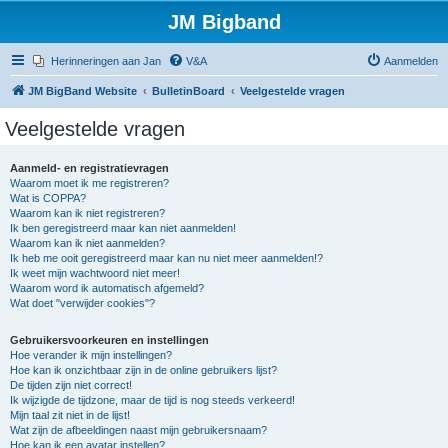
JM Bigband
Herinneringen aan Jan
V&A
Aanmelden
JM BigBand Website
BulletinBoard
Veelgestelde vragen
Veelgestelde vragen
Aanmeld- en registratievragen
Waarom moet ik me registreren?
Wat is COPPA?
Waarom kan ik niet registreren?
Ik ben geregistreerd maar kan niet aanmelden!
Waarom kan ik niet aanmelden?
Ik heb me ooit geregistreerd maar kan nu niet meer aanmelden!?
Ik weet mijn wachtwoord niet meer!
Waarom word ik automatisch afgemeld?
Wat doet "verwijder cookies"?
Gebruikersvoorkeuren en instellingen
Hoe verander ik mijn instellingen?
Hoe kan ik onzichtbaar zijn in de online gebruikers lijst?
De tijden zijn niet correct!
Ik wijzigde de tijdzone, maar de tijd is nog steeds verkeerd!
Mijn taal zit niet in de lijst!
Wat zijn de afbeeldingen naast mijn gebruikersnaam?
Hoe kan ik een avatar instellen?