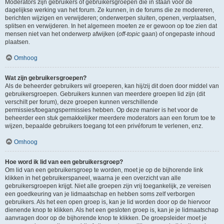
Moderators zijn gebruikers of gebruikersgroepen die in staan voor de
dagelijkse werking van het forum. Ze kunnen, in de forums die ze modereren,
berichten wijzigen en verwijderen; onderwerpen sluiten, openen, verplaatsen,
splitsen en verwijderen. In het algemeen moeten ze er gewoon op toe zien dat
mensen niet van het onderwerp afwijken (
off-topic
gaan) of ongepaste inhoud
plaatsen.
Omhoog
Wat zijn gebruikersgroepen?
Als de beheerder gebruikers wil groeperen, kan hij/zij dit doen door middel van
gebruikersgroepen. Gebruikers kunnen van meerdere groepen lid zijn (dit
verschilt per forum), deze groepen kunnen verschillende
permissies/toegangspermissies hebben. Op deze manier is het voor de
beheerder een stuk gemakkelijker meerdere moderators aan een forum toe te
wijzen, bepaalde gebruikers toegang tot een privéforum te verlenen, enz.
Omhoog
Hoe word ik lid van een gebruikersgroep?
Om lid van een gebruikersgroep te worden, moet je op de bijhorende link
klikken in het gebruikerspaneel, waarna je een overzicht van alle
gebruikersgroepen krijgt. Niet alle groepen zijn vrij toegankelijk, ze vereisen
een goedkeuring van je lidmaatschap en hebben soms zelf verborgen
gebruikers. Als het een open groep is, kan je lid worden door op de hiervoor
dienende knop te klikken. Als het een gesloten groep is, kan je je lidmaatschap
aanvragen door op de bijhorende knop te klikken. De groepsleider moet je