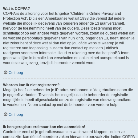
Wat is COPPA?
COPPA is de afkorting voor het Engelse "Children’s Online Privacy and
Protection Act". Dit is een Amerikaanse wet uit 1998 die vereist dat iedere
website die mogelijk gegevens van jongeren onder de 13 jaar verzamelt,
hiervoor de toestemming heeft van de ouders. Deze toestemming moet
schriftelijk of op een andere wijze gegeven worden, zodat de ouders weten dat
de website persoonlijke gegevens van hun kind, jonger dan 13, heeft. Indien je
niet zeker bent of deze wet al dan niet op jou of de website waarop je wil
registreren van toepassing is, neem dan contact op met een juridisch
raadgever voor meer informatie. Houd er rekening mee dat het phpBB-team
geen wettelijke informatie kan verschaffen en ook niet het aanspreekpunt is
voor deze wetgeving, tenzij dit hieronder vermeld wordt.
Omhoog
Waarom kan ik niet registreren?
Mogelijk heeft de beheerder je IP-adres verbannen, of de gebruikersnaam die
je opgeeft verboden. Tevens is het mogelijk dat de beheerder de registratie
mogelijkheid heeft uitgeschakeld om zo de registratie van nieuwe gebruikers
te voorkomen. Neem contact op met de beheerder voor verdere hulp.
Omhoog
Ik ben geregistreerd maar kan niet aanmelden!
Controleer eerst of je gebruikersnaam en wachtwoord kloppen. Indien ze
correct zijn, kan één of meerdere zaken hiervan de oorzaak zijn. Indien COPPA