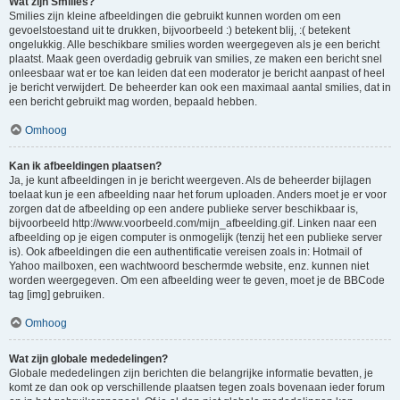
Wat zijn Smilies?
Smilies zijn kleine afbeeldingen die gebruikt kunnen worden om een
gevoelstoestand uit te drukken, bijvoorbeeld :) betekent blij, :( betekent
ongelukkig. Alle beschikbare smilies worden weergegeven als je een bericht
plaatst. Maak geen overdadig gebruik van smilies, ze maken een bericht snel
onleesbaar wat er toe kan leiden dat een moderator je bericht aanpast of heel
je bericht verwijdert. De beheerder kan ook een maximaal aantal smilies, dat in
een bericht gebruikt mag worden, bepaald hebben.
Omhoog
Kan ik afbeeldingen plaatsen?
Ja, je kunt afbeeldingen in je bericht weergeven. Als de beheerder bijlagen
toelaat kun je een afbeelding naar het forum uploaden. Anders moet je er voor
zorgen dat de afbeelding op een andere publieke server beschikbaar is,
bijvoorbeeld http://www.voorbeeld.com/mijn_afbeelding.gif. Linken naar een
afbeelding op je eigen computer is onmogelijk (tenzij het een publieke server
is). Ook afbeeldingen die een authentificatie vereisen zoals in: Hotmail of
Yahoo mailboxen, een wachtwoord beschermde website, enz. kunnen niet
worden weergegeven. Om een afbeelding weer te geven, moet je de BBCode
tag [img] gebruiken.
Omhoog
Wat zijn globale mededelingen?
Globale mededelingen zijn berichten die belangrijke informatie bevatten, je
komt ze dan ook op verschillende plaatsen tegen zoals bovenaan ieder forum