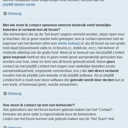
dat een bepaalde optie toegevoegd moet worden, bezoek dan de
phpBB Ideeën sectie
.
Omhoog
Met wie moet ik contact opnemen omtrent misbruik en/of wettelijke
kwesties in verband met dit forum?
Alle beheerders die op de "het team"-pagina vermeld worden, staan open voor
je klachten. Als je geen reactie hebt gekregen, kun je contact opnemen met de
eigenaar van het domein (dmv een
whois lookup
) of, als dit forum op een gratis
host staat (bijvoorbeeld xsbb.nl, nl.forums.cc, dotbb.be, enz.), het beheer of
misbruik-afdeling van de gratis host. Wees je er bewust van dat phpBB Limited
geen inspraak
heeft en dus in geen enkel geval aansprakelijk gehouden kan
worden over hoe, waar en door wie dit forum gebruikt wordt. Neem
geen
contact op met phpBB Limited met vragen over wettelijke kwesties (zoals
aanspreekbaarheid, ongepaste commentaar, enz.) die
niet direct verband
houden met de phpBB.com-website of de phpBB-software. Als je phpBB
Limited toch e-mailt over deze software die
gebruikt wordt door derden
kun je
een korte, of helemaal geen, reactie verwachten.
Omhoog
Hoe neem ik contact op met een beheerder?
Alle gebruikers van het forum kunnen gebruik maken van het “Contact”-
formulier als deze optie is ingeschakeld door de beheerders.
Leden van het forum kunnen ook gebruik maken van de “Het Team”-link.