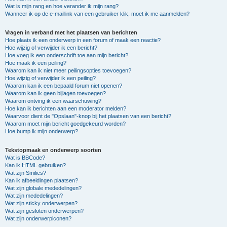
Wat is mijn rang en hoe verander ik mijn rang?
Wanneer ik op de e-maillink van een gebruiker klik, moet ik me aanmelden?
Vragen in verband met het plaatsen van berichten
Hoe plaats ik een onderwerp in een forum of maak een reactie?
Hoe wijzig of verwijder ik een bericht?
Hoe voeg ik een onderschrift toe aan mijn bericht?
Hoe maak ik een peiling?
Waarom kan ik niet meer peilingsopties toevoegen?
Hoe wijzig of verwijder ik een peiling?
Waarom kan ik een bepaald forum niet openen?
Waarom kan ik geen bijlagen toevoegen?
Waarom ontving ik een waarschuwing?
Hoe kan ik berichten aan een moderator melden?
Waarvoor dient de "Opslaan"-knop bij het plaatsen van een bericht?
Waarom moet mijn bericht goedgekeurd worden?
Hoe bump ik mijn onderwerp?
Tekstopmaak en onderwerp soorten
Wat is BBCode?
Kan ik HTML gebruiken?
Wat zijn Smilies?
Kan ik afbeeldingen plaatsen?
Wat zijn globale mededelingen?
Wat zijn mededelingen?
Wat zijn sticky onderwerpen?
Wat zijn gesloten onderwerpen?
Wat zijn onderwerpiconen?