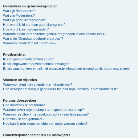
Gebruikers en gebruikersgroepen
Wat zijn Beheerders?
Wat zijn Moderators?
Wat zijn gebruikersgroepen?
Hoe word ik lid van een gebruikersgroep?
Hoe word ik een groepsleider?
Waarom staan verschillende gebruikersgroepen in een andere kleur?
Wat is de "Standaard gebruikersgroep"?
Waarvoor dient de "Het Team"-link?
Privéberichten
Ik kan geen privéberichten sturen!
Ik blijf ongewenste privéberichten ontvangen!
Ik heb spam of een e-mail met ongepaste inhoud van iemand op dit forum ontvangen!
Vrienden en vijanden
Waarvoor dient mijn vrienden- en vijandenlijst?
Hoe verwijder of voeg ik gebruikers toe aan mijn vrienden- en/of vijandenlijst?
Forums doorzoeken
Hoe doorzoek ik het forum?
Waarom levert mijn zoekopdracht geen resultaten op?
Waarom resulteert mijn zoekopdracht in een lege pagina?
Hoe zoek ik een gebruiker?
Hoe kan ik mijn eigen berichten en onderwerpen vinden?
Onderwerpabonnementen en bladwijzers