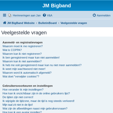
JM Bigband
Herinneringen aan Jan
V&A
Aanmelden
JM BigBand Website
BulletinBoard
Veelgestelde vragen
Veelgestelde vragen
Aanmeld- en registratievragen
Waarom moet ik me registreren?
Wat is COPPA?
Waarom kan ik niet registreren?
Ik ben geregistreerd maar kan niet aanmelden!
Waarom kan ik niet aanmelden?
Ik heb me ooit geregistreerd maar kan nu niet meer aanmelden!?
Ik weet mijn wachtwoord niet meer!
Waarom word ik automatisch afgemeld?
Wat doet "verwijder cookies"?
Gebruikersvoorkeuren en instellingen
Hoe verander ik mijn instellingen?
Hoe kan ik onzichtbaar zijn in de online gebruikers lijst?
De tijden zijn niet correct!
Ik wijzigde de tijdzone, maar de tijd is nog steeds verkeerd!
Mijn taal zit niet in de lijst!
Wat zijn de afbeeldingen naast mijn gebruikersnaam?
Hoe kan ik een avatar instellen?