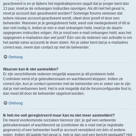
geactiveerd is en je tijdens het registratieproces opgaf dat je jonger bent dan
13 jaar, moet je de ontvangen instructies opvolgen. Als dit niet het geval is,
moet je account dan geactiveerd worden? Sommige forums vereisen dat
iedere nieuwe account geactiveerd wordt, ofwel door jezelf of door een
beheerder. Wanneer je je geregistreerd hebt, werd ook medegedeeld of dit al
dan niet nodig is. Indien je een e-mail ontvangen hebt, moet je de daarin
opgegeven instructies volgen. Als je nooit een e-mail ontvangen hebt, was het
opgegeven e-mailadres dan wel juist? Één van de redenen van activatie is om
het aantal valse accounts te doen dalen. Als je zeker bent dat je e-mailadres
correct was, neem dan contact op met de beheerder.
Omhoog
Waarom kan ik niet aanmelden?
Er zijn verschillende redenen mogelijk waarom je dit probleem hebt.
Controleer eerst of je gebruikersnaam en wachtwoord kloppen. Indien ze
correct zijn, kun je contact opnemen met de beheerder om er zeker van te zijn
dat je niet verbannen bent. Het is ook mogelijk dat de forumconfiguratie fout is,
dan moet dit door de beheerder opgelost worden.
Omhoog
Ik heb me ooit geregistreerd maar kan nu niet meer aanmelden!?
De meest voorkomende oorzaken hiervoor zijn: je gaf een verkeerde
gebruikersnaam of wachtwoord op (controleer de e-mail met je registratie
gegevens) of een beheerder heeft je account verwijderd om één of andere
reden. Indien dit laatste het geval is, heb je dan ooit een bericht geplaatst? Het