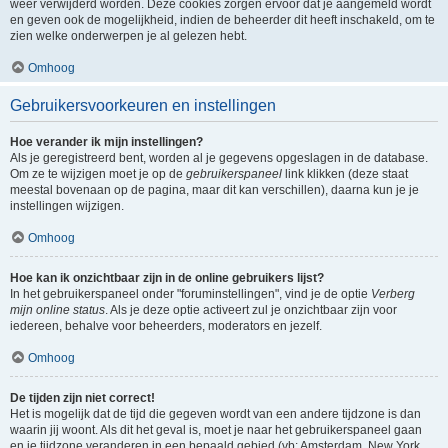
weer verwijderd worden. Deze cookies zorgen ervoor dat je aangemeld wordt
en geven ook de mogelijkheid, indien de beheerder dit heeft inschakeld, om te
zien welke onderwerpen je al gelezen hebt.
Omhoog
Gebruikersvoorkeuren en instellingen
Hoe verander ik mijn instellingen?
Als je geregistreerd bent, worden al je gegevens opgeslagen in de database.
Om ze te wijzigen moet je op de
gebruikerspaneel
link klikken (deze staat
meestal bovenaan op de pagina, maar dit kan verschillen), daarna kun je je
instellingen wijzigen.
Omhoog
Hoe kan ik onzichtbaar zijn in de online gebruikers lijst?
In het gebruikerspaneel onder "foruminstellingen", vind je de optie
Verberg
mijn online status
. Als je deze optie activeert zul je onzichtbaar zijn voor
iedereen, behalve voor beheerders, moderators en jezelf.
Omhoog
De tijden zijn niet correct!
Het is mogelijk dat de tijd die gegeven wordt van een andere tijdzone is dan
waarin jij woont. Als dit het geval is, moet je naar het gebruikerspaneel gaan
en je tijdzone veranderen in een bepaald gebied (vb: Amsterdam, New York,