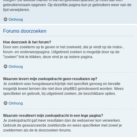
voegen. De tweede manier is via het gebruikerspaneel, je moet dan een
gebruikersnaam opgeven. Op dezelfde pagina kun je gebruikers weer van de
lijst verwijderen.
Omhoog
Forums doorzoeken
Hoe doorzoek ik het forum?
Door een zoekterm op te geven in het zoekveld, die je vindt op de index-,
forum- en onderwerppagina. Uitgebreid zoeken is mogelijk door op de
"zoeken" link te klikken, deze vind je op iedere pagina.
Omhoog
Waarom levert mijn zoekopdracht geen resultaten op?
Je zoekterm was hoogstwaarschijnlijk niet specifiek genoeg en bevatte
mogelijk teveel termen die niet door phpBB3 geïndexeerd worden. Wees
specifieker en gebruik, bij uitgebreid zoeken, de beschikbare opties.
Omhoog
Waarom resulteert mijn zoekopdracht in een lege pagina?
Je zoekopdracht gaf meer resultaten dan de webserver kon verwerken.
Gebruik de geavanceerde zoekfunctie en wees specifieker met zowel je
zoektermen als de te doorzoeken forums.