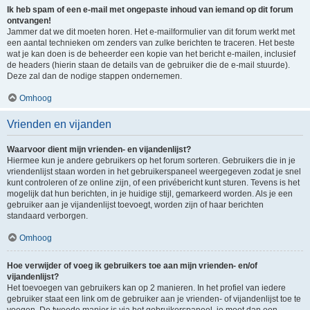
Ik heb spam of een e-mail met ongepaste inhoud van iemand op dit forum
ontvangen!
Jammer dat we dit moeten horen. Het e-mailformulier van dit forum werkt met
een aantal technieken om zenders van zulke berichten te traceren. Het beste
wat je kan doen is de beheerder een kopie van het bericht e-mailen, inclusief
de headers (hierin staan de details van de gebruiker die de e-mail stuurde).
Deze zal dan de nodige stappen ondernemen.
Omhoog
Vrienden en vijanden
Waarvoor dient mijn vrienden- en vijandenlijst?
Hiermee kun je andere gebruikers op het forum sorteren. Gebruikers die in je
vriendenlijst staan worden in het gebruikerspaneel weergegeven zodat je snel
kunt controleren of ze online zijn, of een privébericht kunt sturen. Tevens is het
mogelijk dat hun berichten, in je huidige stijl, gemarkeerd worden. Als je een
gebruiker aan je vijandenlijst toevoegt, worden zijn of haar berichten
standaard verborgen.
Omhoog
Hoe verwijder of voeg ik gebruikers toe aan mijn vrienden- en/of
vijandenlijst?
Het toevoegen van gebruikers kan op 2 manieren. In het profiel van iedere
gebruiker staat een link om de gebruiker aan je vrienden- of vijandenlijst toe te