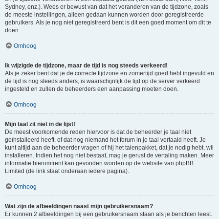
Sydney, enz.). Wees er bewust van dat het veranderen van de tijdzone, zoals
de meeste instellingen, alleen gedaan kunnen worden door geregistreerde
gebruikers. Als je nog niet geregistreerd bent is dit een goed moment om dit te
doen.
Omhoog
Ik wijzigde de tijdzone, maar de tijd is nog steeds verkeerd!
Als je zeker bent dat je de correcte tijdzone en zomertijd goed hebt ingevuld en
de tijd is nog steeds anders, is waarschijnlijk de tijd op de server verkeerd
ingesteld en zullen de beheerders een aanpassing moeten doen.
Omhoog
Mijn taal zit niet in de lijst!
De meest voorkomende reden hiervoor is dat de beheerder je taal niet
geïnstalleerd heeft, of dat nog niemand het forum in je taal vertaald heeft. Je
kunt altijd aan de beheerder vragen of hij het talenpakket, dat je nodig hebt, wil
installeren. Indien het nog niet bestaat, mag je gerust de vertaling maken. Meer
informatie hieromtrent kan gevonden worden op de website van phpBB
Limited (de link staat onderaan iedere pagina).
Omhoog
Wat zijn de afbeeldingen naast mijn gebruikersnaam?
Er kunnen 2 afbeeldingen bij een gebruikersnaam staan als je berichten leest.