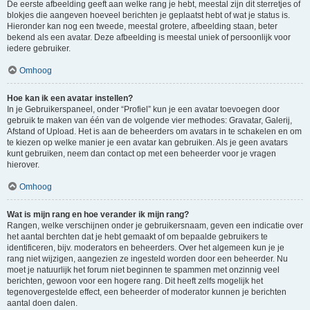
De eerste afbeelding geeft aan welke rang je hebt, meestal zijn dit sterretjes of
blokjes die aangeven hoeveel berichten je geplaatst hebt of wat je status is.
Hieronder kan nog een tweede, meestal grotere, afbeelding staan, beter
bekend als een avatar. Deze afbeelding is meestal uniek of persoonlijk voor
iedere gebruiker.
Omhoog
Hoe kan ik een avatar instellen?
In je Gebruikerspaneel, onder “Profiel” kun je een avatar toevoegen door
gebruik te maken van één van de volgende vier methodes: Gravatar, Galerij,
Afstand of Upload. Het is aan de beheerders om avatars in te schakelen en om
te kiezen op welke manier je een avatar kan gebruiken. Als je geen avatars
kunt gebruiken, neem dan contact op met een beheerder voor je vragen
hierover.
Omhoog
Wat is mijn rang en hoe verander ik mijn rang?
Rangen, welke verschijnen onder je gebruikersnaam, geven een indicatie over
het aantal berchten dat je hebt gemaakt of om bepaalde gebruikers te
identificeren, bijv. moderators en beheerders. Over het algemeen kun je je
rang niet wijzigen, aangezien ze ingesteld worden door een beheerder. Nu
moet je natuurlijk het forum niet beginnen te spammen met onzinnig veel
berichten, gewoon voor een hogere rang. Dit heeft zelfs mogelijk het
tegenovergestelde effect, een beheerder of moderator kunnen je berichten
aantal doen dalen.