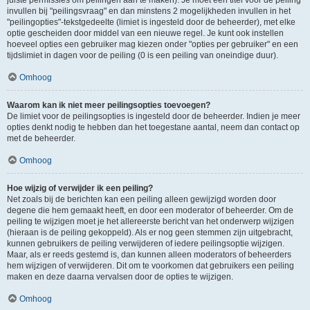
juiste permissies om peilingen aan te maken). Je moet een titel voor de peiling
invullen bij "peilingsvraag" en dan minstens 2 mogelijkheden invullen in het
"peilingopties"-tekstgedeelte (limiet is ingesteld door de beheerder), met elke
optie gescheiden door middel van een nieuwe regel. Je kunt ook instellen
hoeveel opties een gebruiker mag kiezen onder "opties per gebruiker" en een
tijdslimiet in dagen voor de peiling (0 is een peiling van oneindige duur).
Omhoog
Waarom kan ik niet meer peilingsopties toevoegen?
De limiet voor de peilingsopties is ingesteld door de beheerder. Indien je meer
opties denkt nodig te hebben dan het toegestane aantal, neem dan contact op
met de beheerder.
Omhoog
Hoe wijzig of verwijder ik een peiling?
Net zoals bij de berichten kan een peiling alleen gewijzigd worden door
degene die hem gemaakt heeft, en door een moderator of beheerder. Om de
peiling te wijzigen moet je het allereerste bericht van het onderwerp wijzigen
(hieraan is de peiling gekoppeld). Als er nog geen stemmen zijn uitgebracht,
kunnen gebruikers de peiling verwijderen of iedere peilingsoptie wijzigen.
Maar, als er reeds gestemd is, dan kunnen alleen moderators of beheerders
hem wijzigen of verwijderen. Dit om te voorkomen dat gebruikers een peiling
maken en deze daarna vervalsen door de opties te wijzigen.
Omhoog