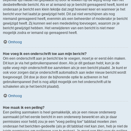
beperkte tijd nadat het geplaatst is) door te klikken op de
wijzig
knop van het
desbetreffende bericht. Als er al iemand op je bericht gereageerd heeft, komt er
onderaan je bericht een klein tekstje dat zegt hoeveel keer en wanneer je het
bericht voor het laatst je gewijzigd hebt. Dit zal niet verschijnen als nog
niemand gereageerd heeft, evenmin als een beheerder of moderator je bericht
gewijzigd heeft. Zij kunnen wel een mededeling toevoegen, waarom ze je
bericht gewijzigd hebben. Het verwijderen van een bericht is niet meer
mogelijk zodra er iemand op gereageerd heeft.
Omhoog
Hoe voeg ik een onderschrift toe aan mijn bericht?
Om een onderschrift aan je bericht toe te voegen, moet je er eerst één maken.
Dit kun je via het gebruikerspaneel doen. Als je dit gedaan hebt, kun je de
optie
voeg mijn onderschrift toe
aanvinken als je een bericht plaatst. Je kunt er
ook voor zorgen dat je onderschrift automatisch aan ieder nieuw bericht wordt
toegevoegd. Dit doe je door de bijhorende optie te activeren in het
gebruikerspaneel (het is nog altijd mogelijk om het onderschrift uit te
schakelen als je het bericht plaatst).
Omhoog
Hoe maak ik een peiling?
Een peiling aanmaken is heel gemakkelijk, als je een nieuw onderwerp
aanmaakt (of het eerste bericht in een onderwerp bewerkt en als je daar
permissies voor hebt) zou je een "voeg peiling toe" tabblad moeten zien
onderaan het berichten-gedeelte (als je dit tabblad niet kan zien, heb je niet de