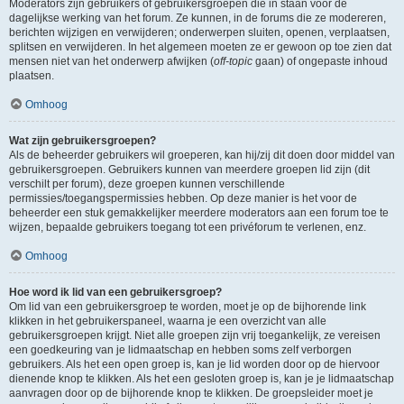
Moderators zijn gebruikers of gebruikersgroepen die in staan voor de
dagelijkse werking van het forum. Ze kunnen, in de forums die ze modereren,
berichten wijzigen en verwijderen; onderwerpen sluiten, openen, verplaatsen,
splitsen en verwijderen. In het algemeen moeten ze er gewoon op toe zien dat
mensen niet van het onderwerp afwijken (
off-topic
gaan) of ongepaste inhoud
plaatsen.
Omhoog
Wat zijn gebruikersgroepen?
Als de beheerder gebruikers wil groeperen, kan hij/zij dit doen door middel van
gebruikersgroepen. Gebruikers kunnen van meerdere groepen lid zijn (dit
verschilt per forum), deze groepen kunnen verschillende
permissies/toegangspermissies hebben. Op deze manier is het voor de
beheerder een stuk gemakkelijker meerdere moderators aan een forum toe te
wijzen, bepaalde gebruikers toegang tot een privéforum te verlenen, enz.
Omhoog
Hoe word ik lid van een gebruikersgroep?
Om lid van een gebruikersgroep te worden, moet je op de bijhorende link
klikken in het gebruikerspaneel, waarna je een overzicht van alle
gebruikersgroepen krijgt. Niet alle groepen zijn vrij toegankelijk, ze vereisen
een goedkeuring van je lidmaatschap en hebben soms zelf verborgen
gebruikers. Als het een open groep is, kan je lid worden door op de hiervoor
dienende knop te klikken. Als het een gesloten groep is, kan je je lidmaatschap
aanvragen door op de bijhorende knop te klikken. De groepsleider moet je