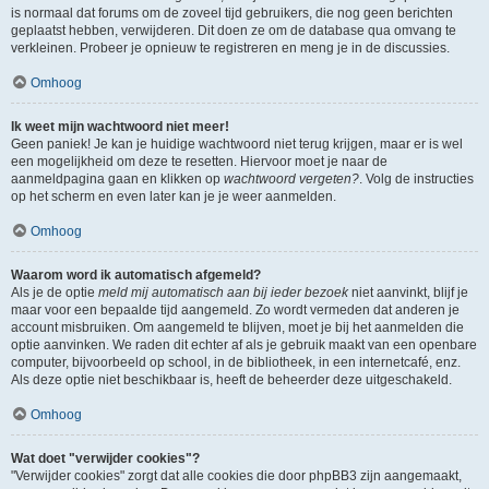
is normaal dat forums om de zoveel tijd gebruikers, die nog geen berichten
geplaatst hebben, verwijderen. Dit doen ze om de database qua omvang te
verkleinen. Probeer je opnieuw te registreren en meng je in de discussies.
Omhoog
Ik weet mijn wachtwoord niet meer!
Geen paniek! Je kan je huidige wachtwoord niet terug krijgen, maar er is wel
een mogelijkheid om deze te resetten. Hiervoor moet je naar de
aanmeldpagina gaan en klikken op
wachtwoord vergeten?
. Volg de instructies
op het scherm en even later kan je je weer aanmelden.
Omhoog
Waarom word ik automatisch afgemeld?
Als je de optie
meld mij automatisch aan bij ieder bezoek
niet aanvinkt, blijf je
maar voor een bepaalde tijd aangemeld. Zo wordt vermeden dat anderen je
account misbruiken. Om aangemeld te blijven, moet je bij het aanmelden die
optie aanvinken. We raden dit echter af als je gebruik maakt van een openbare
computer, bijvoorbeeld op school, in de bibliotheek, in een internetcafé, enz.
Als deze optie niet beschikbaar is, heeft de beheerder deze uitgeschakeld.
Omhoog
Wat doet "verwijder cookies"?
"Verwijder cookies" zorgt dat alle cookies die door phpBB3 zijn aangemaakt,