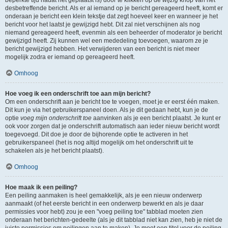
beperkte tijd nadat het geplaatst is) door te klikken op de
wijzig
knop van het
desbetreffende bericht. Als er al iemand op je bericht gereageerd heeft, komt er
onderaan je bericht een klein tekstje dat zegt hoeveel keer en wanneer je het
bericht voor het laatst je gewijzigd hebt. Dit zal niet verschijnen als nog
niemand gereageerd heeft, evenmin als een beheerder of moderator je bericht
gewijzigd heeft. Zij kunnen wel een mededeling toevoegen, waarom ze je
bericht gewijzigd hebben. Het verwijderen van een bericht is niet meer
mogelijk zodra er iemand op gereageerd heeft.
Omhoog
Hoe voeg ik een onderschrift toe aan mijn bericht?
Om een onderschrift aan je bericht toe te voegen, moet je er eerst één maken.
Dit kun je via het gebruikerspaneel doen. Als je dit gedaan hebt, kun je de
optie
voeg mijn onderschrift toe
aanvinken als je een bericht plaatst. Je kunt er
ook voor zorgen dat je onderschrift automatisch aan ieder nieuw bericht wordt
toegevoegd. Dit doe je door de bijhorende optie te activeren in het
gebruikerspaneel (het is nog altijd mogelijk om het onderschrift uit te
schakelen als je het bericht plaatst).
Omhoog
Hoe maak ik een peiling?
Een peiling aanmaken is heel gemakkelijk, als je een nieuw onderwerp
aanmaakt (of het eerste bericht in een onderwerp bewerkt en als je daar
permissies voor hebt) zou je een "voeg peiling toe" tabblad moeten zien
onderaan het berichten-gedeelte (als je dit tabblad niet kan zien, heb je niet de