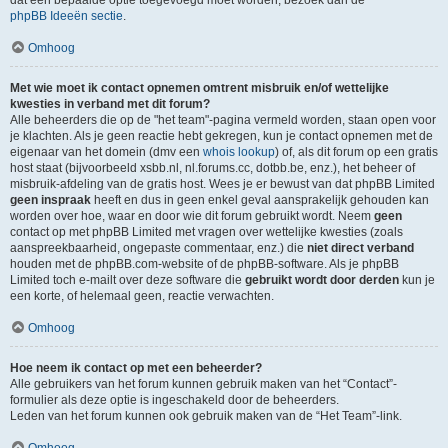
dat een bepaalde optie toegevoegd moet worden, bezoek dan de
phpBB Ideeën sectie
.
Omhoog
Met wie moet ik contact opnemen omtrent misbruik en/of wettelijke
kwesties in verband met dit forum?
Alle beheerders die op de "het team"-pagina vermeld worden, staan open voor
je klachten. Als je geen reactie hebt gekregen, kun je contact opnemen met de
eigenaar van het domein (dmv een
whois lookup
) of, als dit forum op een gratis
host staat (bijvoorbeeld xsbb.nl, nl.forums.cc, dotbb.be, enz.), het beheer of
misbruik-afdeling van de gratis host. Wees je er bewust van dat phpBB Limited
geen inspraak
heeft en dus in geen enkel geval aansprakelijk gehouden kan
worden over hoe, waar en door wie dit forum gebruikt wordt. Neem
geen
contact op met phpBB Limited met vragen over wettelijke kwesties (zoals
aanspreekbaarheid, ongepaste commentaar, enz.) die
niet direct verband
houden met de phpBB.com-website of de phpBB-software. Als je phpBB
Limited toch e-mailt over deze software die
gebruikt wordt door derden
kun je
een korte, of helemaal geen, reactie verwachten.
Omhoog
Hoe neem ik contact op met een beheerder?
Alle gebruikers van het forum kunnen gebruik maken van het “Contact”-
formulier als deze optie is ingeschakeld door de beheerders.
Leden van het forum kunnen ook gebruik maken van de “Het Team”-link.