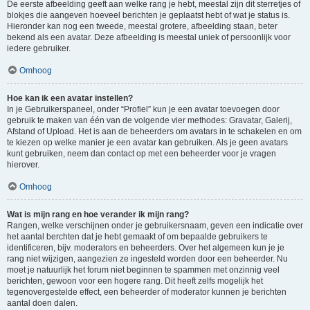
De eerste afbeelding geeft aan welke rang je hebt, meestal zijn dit sterretjes of
blokjes die aangeven hoeveel berichten je geplaatst hebt of wat je status is.
Hieronder kan nog een tweede, meestal grotere, afbeelding staan, beter
bekend als een avatar. Deze afbeelding is meestal uniek of persoonlijk voor
iedere gebruiker.
Omhoog
Hoe kan ik een avatar instellen?
In je Gebruikerspaneel, onder “Profiel” kun je een avatar toevoegen door
gebruik te maken van één van de volgende vier methodes: Gravatar, Galerij,
Afstand of Upload. Het is aan de beheerders om avatars in te schakelen en om
te kiezen op welke manier je een avatar kan gebruiken. Als je geen avatars
kunt gebruiken, neem dan contact op met een beheerder voor je vragen
hierover.
Omhoog
Wat is mijn rang en hoe verander ik mijn rang?
Rangen, welke verschijnen onder je gebruikersnaam, geven een indicatie over
het aantal berchten dat je hebt gemaakt of om bepaalde gebruikers te
identificeren, bijv. moderators en beheerders. Over het algemeen kun je je
rang niet wijzigen, aangezien ze ingesteld worden door een beheerder. Nu
moet je natuurlijk het forum niet beginnen te spammen met onzinnig veel
berichten, gewoon voor een hogere rang. Dit heeft zelfs mogelijk het
tegenovergestelde effect, een beheerder of moderator kunnen je berichten
aantal doen dalen.