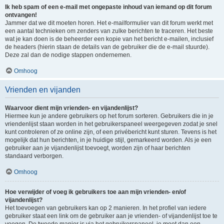
Ik heb spam of een e-mail met ongepaste inhoud van iemand op dit forum
ontvangen!
Jammer dat we dit moeten horen. Het e-mailformulier van dit forum werkt met
een aantal technieken om zenders van zulke berichten te traceren. Het beste
wat je kan doen is de beheerder een kopie van het bericht e-mailen, inclusief
de headers (hierin staan de details van de gebruiker die de e-mail stuurde).
Deze zal dan de nodige stappen ondernemen.
Omhoog
Vrienden en vijanden
Waarvoor dient mijn vrienden- en vijandenlijst?
Hiermee kun je andere gebruikers op het forum sorteren. Gebruikers die in je
vriendenlijst staan worden in het gebruikerspaneel weergegeven zodat je snel
kunt controleren of ze online zijn, of een privébericht kunt sturen. Tevens is het
mogelijk dat hun berichten, in je huidige stijl, gemarkeerd worden. Als je een
gebruiker aan je vijandenlijst toevoegt, worden zijn of haar berichten
standaard verborgen.
Omhoog
Hoe verwijder of voeg ik gebruikers toe aan mijn vrienden- en/of
vijandenlijst?
Het toevoegen van gebruikers kan op 2 manieren. In het profiel van iedere
gebruiker staat een link om de gebruiker aan je vrienden- of vijandenlijst toe te