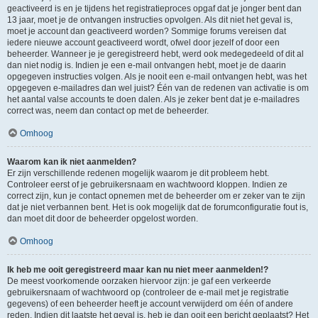
geactiveerd is en je tijdens het registratieproces opgaf dat je jonger bent dan
13 jaar, moet je de ontvangen instructies opvolgen. Als dit niet het geval is,
moet je account dan geactiveerd worden? Sommige forums vereisen dat
iedere nieuwe account geactiveerd wordt, ofwel door jezelf of door een
beheerder. Wanneer je je geregistreerd hebt, werd ook medegedeeld of dit al
dan niet nodig is. Indien je een e-mail ontvangen hebt, moet je de daarin
opgegeven instructies volgen. Als je nooit een e-mail ontvangen hebt, was het
opgegeven e-mailadres dan wel juist? Één van de redenen van activatie is om
het aantal valse accounts te doen dalen. Als je zeker bent dat je e-mailadres
correct was, neem dan contact op met de beheerder.
Omhoog
Waarom kan ik niet aanmelden?
Er zijn verschillende redenen mogelijk waarom je dit probleem hebt.
Controleer eerst of je gebruikersnaam en wachtwoord kloppen. Indien ze
correct zijn, kun je contact opnemen met de beheerder om er zeker van te zijn
dat je niet verbannen bent. Het is ook mogelijk dat de forumconfiguratie fout is,
dan moet dit door de beheerder opgelost worden.
Omhoog
Ik heb me ooit geregistreerd maar kan nu niet meer aanmelden!?
De meest voorkomende oorzaken hiervoor zijn: je gaf een verkeerde
gebruikersnaam of wachtwoord op (controleer de e-mail met je registratie
gegevens) of een beheerder heeft je account verwijderd om één of andere
reden. Indien dit laatste het geval is, heb je dan ooit een bericht geplaatst? Het