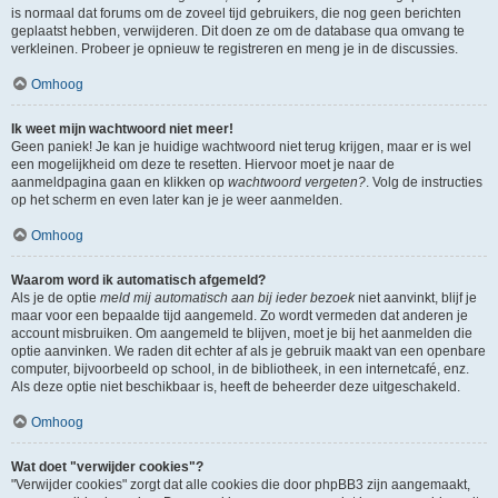
is normaal dat forums om de zoveel tijd gebruikers, die nog geen berichten
geplaatst hebben, verwijderen. Dit doen ze om de database qua omvang te
verkleinen. Probeer je opnieuw te registreren en meng je in de discussies.
Omhoog
Ik weet mijn wachtwoord niet meer!
Geen paniek! Je kan je huidige wachtwoord niet terug krijgen, maar er is wel
een mogelijkheid om deze te resetten. Hiervoor moet je naar de
aanmeldpagina gaan en klikken op
wachtwoord vergeten?
. Volg de instructies
op het scherm en even later kan je je weer aanmelden.
Omhoog
Waarom word ik automatisch afgemeld?
Als je de optie
meld mij automatisch aan bij ieder bezoek
niet aanvinkt, blijf je
maar voor een bepaalde tijd aangemeld. Zo wordt vermeden dat anderen je
account misbruiken. Om aangemeld te blijven, moet je bij het aanmelden die
optie aanvinken. We raden dit echter af als je gebruik maakt van een openbare
computer, bijvoorbeeld op school, in de bibliotheek, in een internetcafé, enz.
Als deze optie niet beschikbaar is, heeft de beheerder deze uitgeschakeld.
Omhoog
Wat doet "verwijder cookies"?
"Verwijder cookies" zorgt dat alle cookies die door phpBB3 zijn aangemaakt,