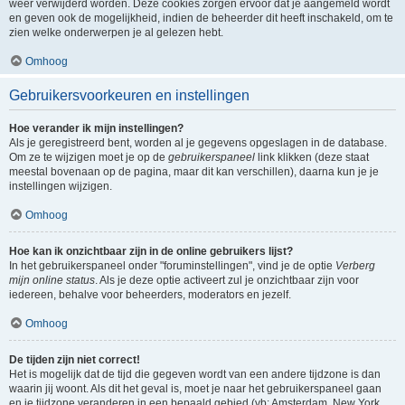
weer verwijderd worden. Deze cookies zorgen ervoor dat je aangemeld wordt
en geven ook de mogelijkheid, indien de beheerder dit heeft inschakeld, om te
zien welke onderwerpen je al gelezen hebt.
Omhoog
Gebruikersvoorkeuren en instellingen
Hoe verander ik mijn instellingen?
Als je geregistreerd bent, worden al je gegevens opgeslagen in de database.
Om ze te wijzigen moet je op de
gebruikerspaneel
link klikken (deze staat
meestal bovenaan op de pagina, maar dit kan verschillen), daarna kun je je
instellingen wijzigen.
Omhoog
Hoe kan ik onzichtbaar zijn in de online gebruikers lijst?
In het gebruikerspaneel onder "foruminstellingen", vind je de optie
Verberg
mijn online status
. Als je deze optie activeert zul je onzichtbaar zijn voor
iedereen, behalve voor beheerders, moderators en jezelf.
Omhoog
De tijden zijn niet correct!
Het is mogelijk dat de tijd die gegeven wordt van een andere tijdzone is dan
waarin jij woont. Als dit het geval is, moet je naar het gebruikerspaneel gaan
en je tijdzone veranderen in een bepaald gebied (vb: Amsterdam, New York,