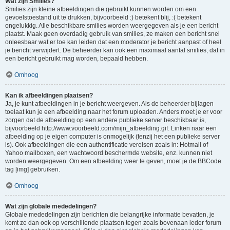
Wat zijn Smilies?
Smilies zijn kleine afbeeldingen die gebruikt kunnen worden om een
gevoelstoestand uit te drukken, bijvoorbeeld :) betekent blij, :( betekent
ongelukkig. Alle beschikbare smilies worden weergegeven als je een bericht
plaatst. Maak geen overdadig gebruik van smilies, ze maken een bericht snel
onleesbaar wat er toe kan leiden dat een moderator je bericht aanpast of heel
je bericht verwijdert. De beheerder kan ook een maximaal aantal smilies, dat in
een bericht gebruikt mag worden, bepaald hebben.
Omhoog
Kan ik afbeeldingen plaatsen?
Ja, je kunt afbeeldingen in je bericht weergeven. Als de beheerder bijlagen
toelaat kun je een afbeelding naar het forum uploaden. Anders moet je er voor
zorgen dat de afbeelding op een andere publieke server beschikbaar is,
bijvoorbeeld http://www.voorbeeld.com/mijn_afbeelding.gif. Linken naar een
afbeelding op je eigen computer is onmogelijk (tenzij het een publieke server
is). Ook afbeeldingen die een authentificatie vereisen zoals in: Hotmail of
Yahoo mailboxen, een wachtwoord beschermde website, enz. kunnen niet
worden weergegeven. Om een afbeelding weer te geven, moet je de BBCode
tag [img] gebruiken.
Omhoog
Wat zijn globale mededelingen?
Globale mededelingen zijn berichten die belangrijke informatie bevatten, je
komt ze dan ook op verschillende plaatsen tegen zoals bovenaan ieder forum