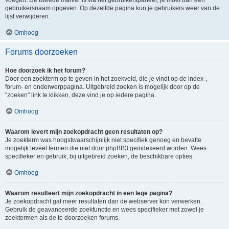
voegen. De tweede manier is via het gebruikerspaneel, je moet dan een
gebruikersnaam opgeven. Op dezelfde pagina kun je gebruikers weer van de
lijst verwijderen.
Omhoog
Forums doorzoeken
Hoe doorzoek ik het forum?
Door een zoekterm op te geven in het zoekveld, die je vindt op de index-,
forum- en onderwerppagina. Uitgebreid zoeken is mogelijk door op de
"zoeken" link te klikken, deze vind je op iedere pagina.
Omhoog
Waarom levert mijn zoekopdracht geen resultaten op?
Je zoekterm was hoogstwaarschijnlijk niet specifiek genoeg en bevatte
mogelijk teveel termen die niet door phpBB3 geïndexeerd worden. Wees
specifieker en gebruik, bij uitgebreid zoeken, de beschikbare opties.
Omhoog
Waarom resulteert mijn zoekopdracht in een lege pagina?
Je zoekopdracht gaf meer resultaten dan de webserver kon verwerken.
Gebruik de geavanceerde zoekfunctie en wees specifieker met zowel je
zoektermen als de te doorzoeken forums.