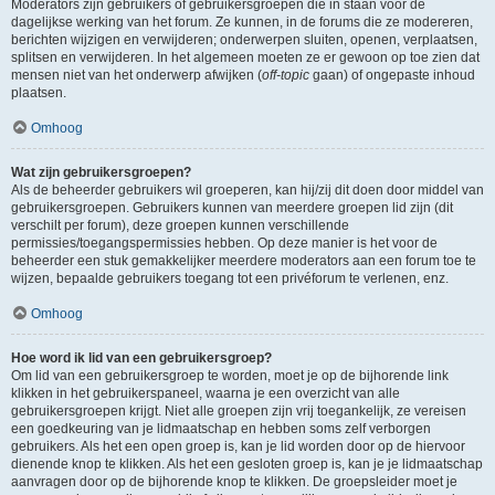
Moderators zijn gebruikers of gebruikersgroepen die in staan voor de
dagelijkse werking van het forum. Ze kunnen, in de forums die ze modereren,
berichten wijzigen en verwijderen; onderwerpen sluiten, openen, verplaatsen,
splitsen en verwijderen. In het algemeen moeten ze er gewoon op toe zien dat
mensen niet van het onderwerp afwijken (
off-topic
gaan) of ongepaste inhoud
plaatsen.
Omhoog
Wat zijn gebruikersgroepen?
Als de beheerder gebruikers wil groeperen, kan hij/zij dit doen door middel van
gebruikersgroepen. Gebruikers kunnen van meerdere groepen lid zijn (dit
verschilt per forum), deze groepen kunnen verschillende
permissies/toegangspermissies hebben. Op deze manier is het voor de
beheerder een stuk gemakkelijker meerdere moderators aan een forum toe te
wijzen, bepaalde gebruikers toegang tot een privéforum te verlenen, enz.
Omhoog
Hoe word ik lid van een gebruikersgroep?
Om lid van een gebruikersgroep te worden, moet je op de bijhorende link
klikken in het gebruikerspaneel, waarna je een overzicht van alle
gebruikersgroepen krijgt. Niet alle groepen zijn vrij toegankelijk, ze vereisen
een goedkeuring van je lidmaatschap en hebben soms zelf verborgen
gebruikers. Als het een open groep is, kan je lid worden door op de hiervoor
dienende knop te klikken. Als het een gesloten groep is, kan je je lidmaatschap
aanvragen door op de bijhorende knop te klikken. De groepsleider moet je