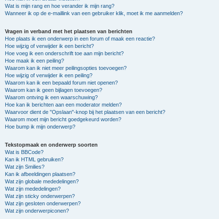
Wat is mijn rang en hoe verander ik mijn rang?
Wanneer ik op de e-maillink van een gebruiker klik, moet ik me aanmelden?
Vragen in verband met het plaatsen van berichten
Hoe plaats ik een onderwerp in een forum of maak een reactie?
Hoe wijzig of verwijder ik een bericht?
Hoe voeg ik een onderschrift toe aan mijn bericht?
Hoe maak ik een peiling?
Waarom kan ik niet meer peilingsopties toevoegen?
Hoe wijzig of verwijder ik een peiling?
Waarom kan ik een bepaald forum niet openen?
Waarom kan ik geen bijlagen toevoegen?
Waarom ontving ik een waarschuwing?
Hoe kan ik berichten aan een moderator melden?
Waarvoor dient de "Opslaan"-knop bij het plaatsen van een bericht?
Waarom moet mijn bericht goedgekeurd worden?
Hoe bump ik mijn onderwerp?
Tekstopmaak en onderwerp soorten
Wat is BBCode?
Kan ik HTML gebruiken?
Wat zijn Smilies?
Kan ik afbeeldingen plaatsen?
Wat zijn globale mededelingen?
Wat zijn mededelingen?
Wat zijn sticky onderwerpen?
Wat zijn gesloten onderwerpen?
Wat zijn onderwerpiconen?