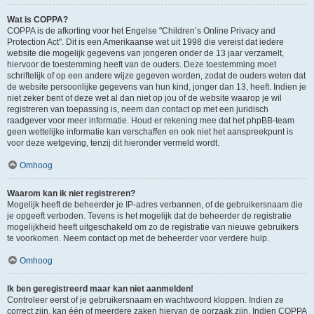
Wat is COPPA?
COPPA is de afkorting voor het Engelse "Children’s Online Privacy and
Protection Act". Dit is een Amerikaanse wet uit 1998 die vereist dat iedere
website die mogelijk gegevens van jongeren onder de 13 jaar verzamelt,
hiervoor de toestemming heeft van de ouders. Deze toestemming moet
schriftelijk of op een andere wijze gegeven worden, zodat de ouders weten dat
de website persoonlijke gegevens van hun kind, jonger dan 13, heeft. Indien je
niet zeker bent of deze wet al dan niet op jou of de website waarop je wil
registreren van toepassing is, neem dan contact op met een juridisch
raadgever voor meer informatie. Houd er rekening mee dat het phpBB-team
geen wettelijke informatie kan verschaffen en ook niet het aanspreekpunt is
voor deze wetgeving, tenzij dit hieronder vermeld wordt.
Omhoog
Waarom kan ik niet registreren?
Mogelijk heeft de beheerder je IP-adres verbannen, of de gebruikersnaam die
je opgeeft verboden. Tevens is het mogelijk dat de beheerder de registratie
mogelijkheid heeft uitgeschakeld om zo de registratie van nieuwe gebruikers
te voorkomen. Neem contact op met de beheerder voor verdere hulp.
Omhoog
Ik ben geregistreerd maar kan niet aanmelden!
Controleer eerst of je gebruikersnaam en wachtwoord kloppen. Indien ze
correct zijn, kan één of meerdere zaken hiervan de oorzaak zijn. Indien COPPA