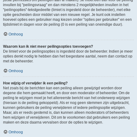
juiste permissies om peilingen aan te maken). Je moet een titel voor de peiling
invullen bij "peilingsvraag" en dan minstens 2 mogelijkheden invullen in het
"peilingopties"-tekstgedeelte (limiet is ingesteld door de beheerder), met elke
optie gescheiden door middel van een nieuwe regel. Je kunt ook instellen
hoeveel opties een gebruiker mag kiezen onder "opties per gebruiker" en een
tijdslimiet in dagen voor de peiling (0 is een peiling van oneindige duur).
Omhoog
Waarom kan ik niet meer peilingsopties toevoegen?
De limiet voor de peilingsopties is ingesteld door de beheerder. Indien je meer
opties denkt nodig te hebben dan het toegestane aantal, neem dan contact op
met de beheerder.
Omhoog
Hoe wijzig of verwijder ik een peiling?
Net zoals bij de berichten kan een peiling alleen gewijzigd worden door
degene die hem gemaakt heeft, en door een moderator of beheerder. Om de
peiling te wijzigen moet je het allereerste bericht van het onderwerp wijzigen
(hieraan is de peiling gekoppeld). Als er nog geen stemmen zijn uitgebracht,
kunnen gebruikers de peiling verwijderen of iedere peilingsoptie wijzigen.
Maar, als er reeds gestemd is, dan kunnen alleen moderators of beheerders
hem wijzigen of verwijderen. Dit om te voorkomen dat gebruikers een peiling
maken en deze daarna vervalsen door de opties te wijzigen.
Omhoog