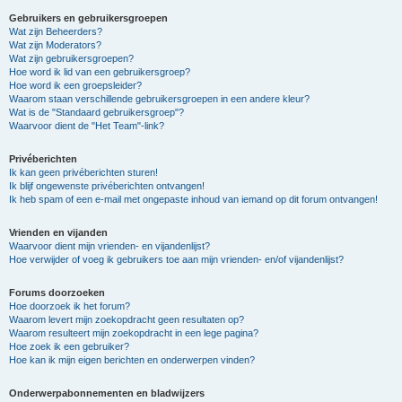
Gebruikers en gebruikersgroepen
Wat zijn Beheerders?
Wat zijn Moderators?
Wat zijn gebruikersgroepen?
Hoe word ik lid van een gebruikersgroep?
Hoe word ik een groepsleider?
Waarom staan verschillende gebruikersgroepen in een andere kleur?
Wat is de "Standaard gebruikersgroep"?
Waarvoor dient de "Het Team"-link?
Privéberichten
Ik kan geen privéberichten sturen!
Ik blijf ongewenste privéberichten ontvangen!
Ik heb spam of een e-mail met ongepaste inhoud van iemand op dit forum ontvangen!
Vrienden en vijanden
Waarvoor dient mijn vrienden- en vijandenlijst?
Hoe verwijder of voeg ik gebruikers toe aan mijn vrienden- en/of vijandenlijst?
Forums doorzoeken
Hoe doorzoek ik het forum?
Waarom levert mijn zoekopdracht geen resultaten op?
Waarom resulteert mijn zoekopdracht in een lege pagina?
Hoe zoek ik een gebruiker?
Hoe kan ik mijn eigen berichten en onderwerpen vinden?
Onderwerpabonnementen en bladwijzers