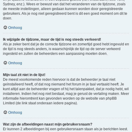
Sydney, enz.). Wees er bewust van dat het veranderen van de tijdzone, zoals
de meeste instellingen, alleen gedaan kunnen worden door geregistreerde
gebruikers. Als je nog niet geregistreerd bent is dit een goed moment om dit te
doen.
Omhoog
Ik wijzigde de tijdzone, maar de tijd is nog steeds verkeerd!
Als je zeker bent dat je de correcte tijdzone en zomertijd goed hebt ingevuld en
de tijd is nog steeds anders, is waarschijnlijk de tijd op de server verkeerd
ingesteld en zullen de beheerders een aanpassing moeten doen.
Omhoog
Mijn taal zit niet in de lijst!
De meest voorkomende reden hiervoor is dat de beheerder je taal niet
geïnstalleerd heeft, of dat nog niemand het forum in je taal vertaald heeft. Je
kunt altijd aan de beheerder vragen of hij het talenpakket, dat je nodig hebt, wil
installeren. Indien het nog niet bestaat, mag je gerust de vertaling maken. Meer
informatie hieromtrent kan gevonden worden op de website van phpBB
Limited (de link staat onderaan iedere pagina).
Omhoog
Wat zijn de afbeeldingen naast mijn gebruikersnaam?
Er kunnen 2 afbeeldingen bij een gebruikersnaam staan als je berichten leest.