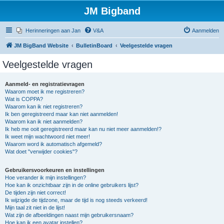
JM Bigband
Herinneringen aan Jan
V&A
Aanmelden
JM BigBand Website
BulletinBoard
Veelgestelde vragen
Veelgestelde vragen
Aanmeld- en registratievragen
Waarom moet ik me registreren?
Wat is COPPA?
Waarom kan ik niet registreren?
Ik ben geregistreerd maar kan niet aanmelden!
Waarom kan ik niet aanmelden?
Ik heb me ooit geregistreerd maar kan nu niet meer aanmelden!?
Ik weet mijn wachtwoord niet meer!
Waarom word ik automatisch afgemeld?
Wat doet "verwijder cookies"?
Gebruikersvoorkeuren en instellingen
Hoe verander ik mijn instellingen?
Hoe kan ik onzichtbaar zijn in de online gebruikers lijst?
De tijden zijn niet correct!
Ik wijzigde de tijdzone, maar de tijd is nog steeds verkeerd!
Mijn taal zit niet in de lijst!
Wat zijn de afbeeldingen naast mijn gebruikersnaam?
Hoe kan ik een avatar instellen?