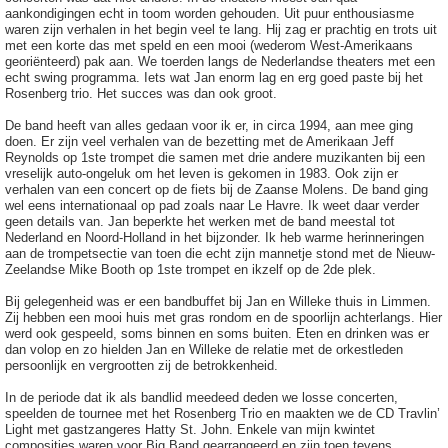
aankondigingen echt in toom worden gehouden. Uit puur enthousiasme
waren zijn verhalen in het begin veel te lang. Hij zag er prachtig en trots uit
met een korte das met speld en een mooi (wederom West-Amerikaans
georiënteerd) pak aan. We toerden langs de Nederlandse theaters met een
echt swing programma. Iets wat Jan enorm lag en erg goed paste bij het
Rosenberg trio. Het succes was dan ook groot.
De band heeft van alles gedaan voor ik er, in circa 1994, aan mee ging
doen. Er zijn veel verhalen van de bezetting met de Amerikaan Jeff
Reynolds op 1ste trompet die samen met drie andere muzikanten bij een
vreselijk auto-ongeluk om het leven is gekomen in 1983. Ook zijn er
verhalen van een concert op de fiets bij de Zaanse Molens. De band ging
wel eens internationaal op pad zoals naar Le Havre. Ik weet daar verder
geen details van. Jan beperkte het werken met de band meestal tot
Nederland en Noord-Holland in het bijzonder. Ik heb warme herinneringen
aan de trompetsectie van toen die echt zijn mannetje stond met de Nieuw-
Zeelandse Mike Booth op 1ste trompet en ikzelf op de 2de plek.
Bij gelegenheid was er een bandbuffet bij Jan en Willeke thuis in Limmen.
Zij hebben een mooi huis met gras rondom en de spoorlijn achterlangs. Hier
werd ook gespeeld, soms binnen en soms buiten. Eten en drinken was er
dan volop en zo hielden Jan en Willeke de relatie met de orkestleden
persoonlijk en vergrootten zij de betrokkenheid.
In de periode dat ik als bandlid meedeed deden we losse concerten,
speelden de tournee met het Rosenberg Trio en maakten we de CD Travlin’
Light met gastzangeres Hatty St. John. Enkele van mijn kwintet
composities waren voor Big Band gearrangeerd en zijn toen tevens