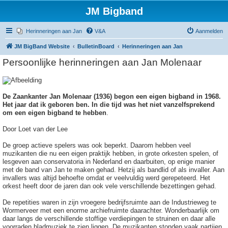
JM Bigband
Herinneringen aan Jan
V&A
Aanmelden
JM BigBand Website
BulletinBoard
Herinneringen aan Jan
Persoonlijke herinneringen aan Jan Molenaar
De Zaankanter Jan Molenaar (1936) begon een eigen bigband in 1968.
Het jaar dat ik geboren ben. In die tijd was het niet vanzelfsprekend
om een eigen bigband te hebben
.
Door Loet van der Lee
De groep actieve spelers was ook beperkt. Daarom hebben veel
muzikanten die nu een eigen praktijk hebben, in grote orkesten spelen, of
lesgeven aan conservatoria in Nederland en daarbuiten, op enige manier
met de band van Jan te maken gehad. Hetzij als bandlid of als invaller. Aan
invallers was altijd behoefte omdat er veelvuldig werd gerepeteerd. Het
orkest heeft door de jaren dan ook vele verschillende bezettingen gehad.
De repetities waren in zijn vroegere bedrijfsruimte aan de Industrieweg te
Wormerveer met een enorme archiefruimte daarachter. Wonderbaarlijk om
daar langs de verschillende stoffige verdiepingen te struinen en daar alle
voorraden bladmuziek te zien liggen. De muzikanten stonden vaak partijen