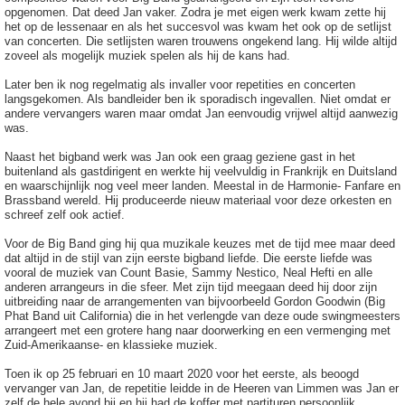
opgenomen. Dat deed Jan vaker. Zodra je met eigen werk kwam zette hij
het op de lessenaar en als het succesvol was kwam het ook op de setlijst
van concerten. Die setlijsten waren trouwens ongekend lang. Hij wilde altijd
zoveel als mogelijk muziek spelen als hij de kans had.
Later ben ik nog regelmatig als invaller voor repetities en concerten
langsgekomen. Als bandleider ben ik sporadisch ingevallen. Niet omdat er
andere vervangers waren maar omdat Jan eenvoudig vrijwel altijd aanwezig
was.
Naast het bigband werk was Jan ook een graag geziene gast in het
buitenland als gastdirigent en werkte hij veelvuldig in Frankrijk en Duitsland
en waarschijnlijk nog veel meer landen. Meestal in de Harmonie- Fanfare en
Brassband wereld. Hij produceerde nieuw materiaal voor deze orkesten en
schreef zelf ook actief.
Voor de Big Band ging hij qua muzikale keuzes met de tijd mee maar deed
dat altijd in de stijl van zijn eerste bigband liefde. Die eerste liefde was
vooral de muziek van Count Basie, Sammy Nestico, Neal Hefti en alle
anderen arrangeurs in die sfeer. Met zijn tijd meegaan deed hij door zijn
uitbreiding naar de arrangementen van bijvoorbeeld Gordon Goodwin (Big
Phat Band uit California) die in het verlengde van deze oude swingmeesters
arrangeert met een grotere hang naar doorwerking en een vermenging met
Zuid-Amerikaanse- en klassieke muziek.
Toen ik op 25 februari en 10 maart 2020 voor het eerste, als beoogd
vervanger van Jan, de repetitie leidde in de Heeren van Limmen was Jan er
zelf de hele avond bij en hij had de koffer met partituren persoonlijk