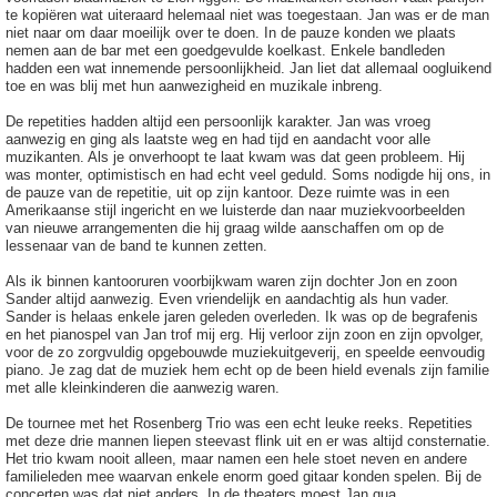
te kopiëren wat uiteraard helemaal niet was toegestaan. Jan was er de man
niet naar om daar moeilijk over te doen. In de pauze konden we plaats
nemen aan de bar met een goedgevulde koelkast. Enkele bandleden
hadden een wat innemende persoonlijkheid. Jan liet dat allemaal oogluikend
toe en was blij met hun aanwezigheid en muzikale inbreng.
De repetities hadden altijd een persoonlijk karakter. Jan was vroeg
aanwezig en ging als laatste weg en had tijd en aandacht voor alle
muzikanten. Als je onverhoopt te laat kwam was dat geen probleem. Hij
was monter, optimistisch en had echt veel geduld. Soms nodigde hij ons, in
de pauze van de repetitie, uit op zijn kantoor. Deze ruimte was in een
Amerikaanse stijl ingericht en we luisterde dan naar muziekvoorbeelden
van nieuwe arrangementen die hij graag wilde aanschaffen om op de
lessenaar van de band te kunnen zetten.
Als ik binnen kantooruren voorbijkwam waren zijn dochter Jon en zoon
Sander altijd aanwezig. Even vriendelijk en aandachtig als hun vader.
Sander is helaas enkele jaren geleden overleden. Ik was op de begrafenis
en het pianospel van Jan trof mij erg. Hij verloor zijn zoon en zijn opvolger,
voor de zo zorgvuldig opgebouwde muziekuitgeverij, en speelde eenvoudig
piano. Je zag dat de muziek hem echt op de been hield evenals zijn familie
met alle kleinkinderen die aanwezig waren.
De tournee met het Rosenberg Trio was een echt leuke reeks. Repetities
met deze drie mannen liepen steevast flink uit en er was altijd consternatie.
Het trio kwam nooit alleen, maar namen een hele stoet neven en andere
familieleden mee waarvan enkele enorm goed gitaar konden spelen. Bij de
concerten was dat niet anders. In de theaters moest Jan qua